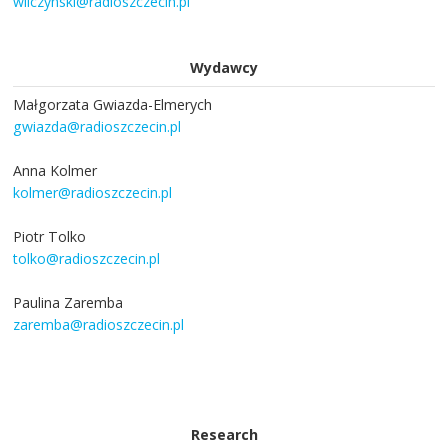
wilczynski@radioszczecin.pl
Wydawcy
Małgorzata Gwiazda-Elmerych
gwiazda@radioszczecin.pl
Anna Kolmer
kolmer@radioszczecin.pl
Piotr Tolko
tolko@radioszczecin.pl
Paulina Zaremba
zaremba@radioszczecin.pl
Research