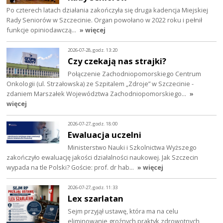
Po czterech latach działania zakończyła się druga kadencja Miejskiej
Rady Seniorów w Szczecinie. Organ powołano w 2022 roku i pełnił
funkcje opiniodawczą…
» więcej
2026-07-28, godz. 13:20
Czy czekają nas strajki?
Połączenie Zachodniopomorskiego Centrum
Onkologii (ul. Strzałowska) ze Szpitalem „Zdroje” w Szczecinie -
zdaniem Marszałek Województwa Zachodniopomorskiego…
»
więcej
2026-07-27, godz. 18:00
Ewaluacja uczelni
Ministerstwo Nauki i Szkolnictwa Wyższego
zakończyło ewaluację jakości działalności naukowej. Jak Szczecin
wypada na tle Polski? Goście: prof. dr hab…
» więcej
2026-07-27, godz. 11:33
Lex szarlatan
Sejm przyjął ustawę, która ma na celu
eliminowanie groźnych praktyk zdrowotnych