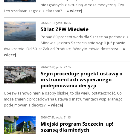
niezgodnych z aktualną wiedzą medyczną. Czy
Lex szarlatan zagrozi zielarzom?…
» więcej
2026-07-23, godz. 18:08
50 lat ZPW Miedwie
Ponad 80 procent wody dla Szczecina pochodzi z
Miedwia. Jezioro Szczecinianie wypili już prawie
dwukrotnie. Od 50 lat Zakład Produkcji Wody Miedwie dostarcza…
»
więcej
2026-07-22, godz. 22:48
Sejm proceduje projekt ustawy o
instrumentach wspieranego
podejmowania decyzji
Ubezwłasnowolnienie osoby bliskiej to dla wielu ostateczność. Co
może zmienić procedowana ustawa o instrumentach wspieranego
podejmowania decyzji?
» więcej
2026-07-21, godz. 21:13
Miejski program Szczecin_up!
szansą dla młodych