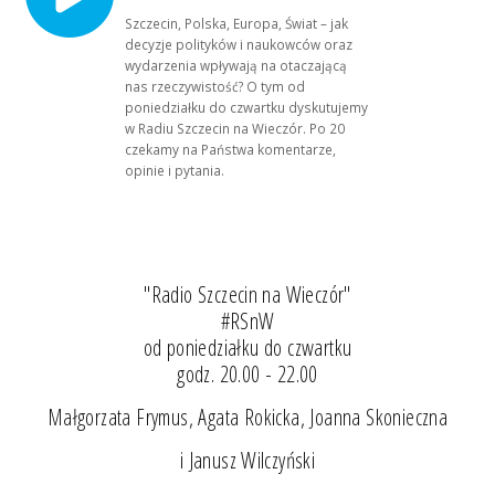
Szczecin, Polska, Europa, Świat – jak
decyzje polityków i naukowców oraz
wydarzenia wpływają na otaczającą
nas rzeczywistość? O tym od
poniedziałku do czwartku dyskutujemy
w Radiu Szczecin na Wieczór. Po 20
czekamy na Państwa komentarze,
opinie i pytania.
"Radio Szczecin na Wieczór"
#RSnW
od poniedziałku do czwartku
godz. 20.00 - 22.00
Małgorzata Frymus, Agata Rokicka, Joanna Skonieczna
i Janusz Wilczyński