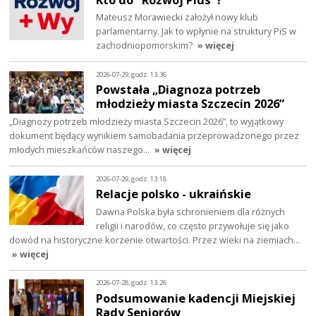
Mateusz Morawiecki założył nowy klub
parlamentarny. Jak to wpłynie na struktury PiS w
zachodniopomorskim?
» więcej
2026-07-29, godz. 13:36
Powstała „Diagnoza potrzeb
młodzieży miasta Szczecin 2026”
„Diagnozy potrzeb młodzieży miasta Szczecin 2026”, to wyjątkowy
dokument będący wynikiem samobadania przeprowadzonego przez
młodych mieszkańców naszego…
» więcej
2026-07-29, godz. 13:18
Relacje polsko - ukraińskie
Dawna Polska była schronieniem dla różnych
religii i narodów, co często przywołuje się jako
dowód na historyczne korzenie otwartości. Przez wieki na ziemiach…
» więcej
2026-07-28, godz. 13:26
Podsumowanie kadencji Miejskiej
Rady Seniorów