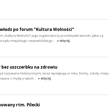
 władz po forum "Kultura Wolności"
m „Kultura Wolności” jego organizatorzy przedstawili wnioski. Jakie są
rządu miejskiego i wojewódzkiego…
» więcej
y bez uszczerbku na zdrowiu
dyś nazywano historycznymi, teraz występują co roku. Domy, szkoły, miej
dowane z myślą o takich…
» więcej
howany rtm. Pilecki