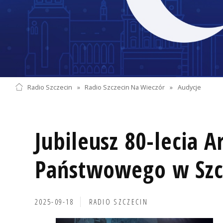
Radio Szczecin
»
Radio Szczecin Na Wieczór
»
Audycje
Jubileusz 80-lecia 
Państwowego w Szc
2025-09-18
RADIO SZCZECIN