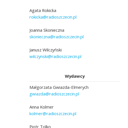
Agata Rokicka
rokicka@radioszczecin.pl
Joanna Skonieczna
skonieczna@radioszczecin.pl
Janusz Wilczyński
wilczynski@radioszczecin.pl
Wydawcy
Małgorzata Gwiazda-Elmerych
gwiazda@radioszczecin.pl
Anna Kolmer
kolmer@radioszczecin.pl
Piotr Tolko