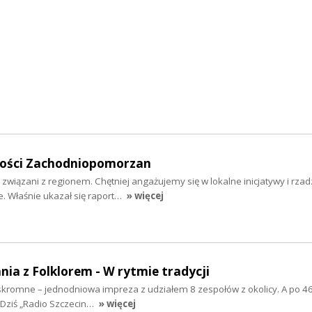
mości Zachodniopomorzan
 związani z regionem. Chętniej angażujemy się w lokalne inicjatywy i rzad
 Właśnie ukazał się raport…
» więcej
nia z Folklorem - W rytmie tradycji
ż skromne – jednodniowa impreza z udziałem 8 zespołów z okolicy. A po 46
 Dziś „Radio Szczecin…
» więcej