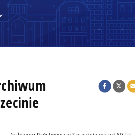
Archiwum
zecinie
Archiwum Państwowe w Szczecinie ma już 80 lat.