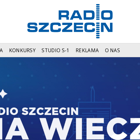
A
KONKURSY
STUDIO S-1
REKLAMA
O NAS