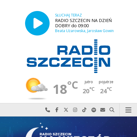
SŁUCHAJ TERAZ
RADIO SZCZECIN NA DZIEŃ
DOBRY do 09:00
Beata Użarowska, Jarosław Gowin
°C
jutro
pojutrze
18
°C
°C
20
24
Najlepiej po prostu do nas zadzwoń
Odwiedź nas na Facebook-u
Odwiedź nas na X
Odwiedź nas na Instagram-ie
Odwiedź nas na TikTok-u
Szukaj nas na Spotify
Wyślij do nas w
Szukaj