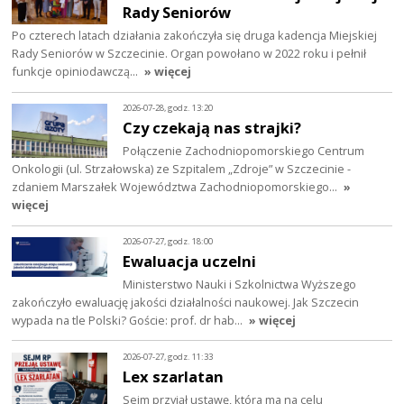
Rady Seniorów
Po czterech latach działania zakończyła się druga kadencja Miejskiej
Rady Seniorów w Szczecinie. Organ powołano w 2022 roku i pełnił
funkcje opiniodawczą…
» więcej
2026-07-28, godz. 13:20
Czy czekają nas strajki?
Połączenie Zachodniopomorskiego Centrum
Onkologii (ul. Strzałowska) ze Szpitalem „Zdroje” w Szczecinie -
zdaniem Marszałek Województwa Zachodniopomorskiego…
»
więcej
2026-07-27, godz. 18:00
Ewaluacja uczelni
Ministerstwo Nauki i Szkolnictwa Wyższego
zakończyło ewaluację jakości działalności naukowej. Jak Szczecin
wypada na tle Polski? Goście: prof. dr hab…
» więcej
2026-07-27, godz. 11:33
Lex szarlatan
Sejm przyjął ustawę, która ma na celu