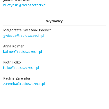
wilczynski@radioszczecin.pl
Wydawcy
Małgorzata Gwiazda-Elmerych
gwiazda@radioszczecin.pl
Anna Kolmer
kolmer@radioszczecin.pl
Piotr Tolko
tolko@radioszczecin.pl
Paulina Zaremba
zaremba@radioszczecin.pl