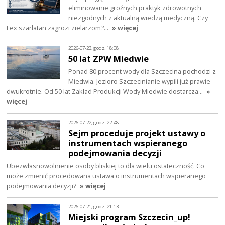
eliminowanie groźnych praktyk zdrowotnych
niezgodnych z aktualną wiedzą medyczną. Czy
Lex szarlatan zagrozi zielarzom?…
» więcej
2026-07-23, godz. 18:08
50 lat ZPW Miedwie
Ponad 80 procent wody dla Szczecina pochodzi z
Miedwia. Jezioro Szczecinianie wypili już prawie
dwukrotnie. Od 50 lat Zakład Produkcji Wody Miedwie dostarcza…
»
więcej
2026-07-22, godz. 22:48
Sejm proceduje projekt ustawy o
instrumentach wspieranego
podejmowania decyzji
Ubezwłasnowolnienie osoby bliskiej to dla wielu ostateczność. Co
może zmienić procedowana ustawa o instrumentach wspieranego
podejmowania decyzji?
» więcej
2026-07-21, godz. 21:13
Miejski program Szczecin_up!