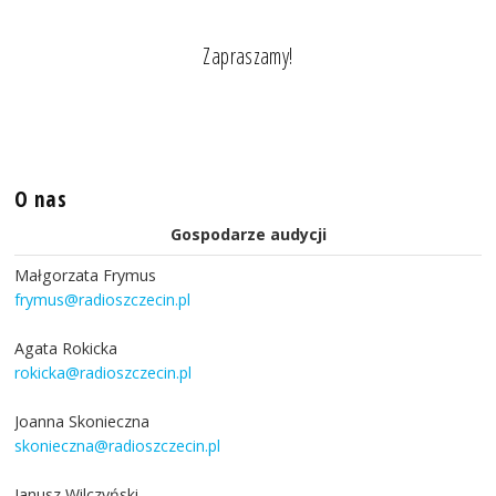
Zapraszamy!
O nas
Gospodarze audycji
Małgorzata Frymus
frymus@radioszczecin.pl
Agata Rokicka
rokicka@radioszczecin.pl
Joanna Skonieczna
skonieczna@radioszczecin.pl
Janusz Wilczyński