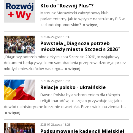
Kto do "Rozwój Plus"?
Mateusz Morawiecki założył nowy klub
parlamentarny. Jak to wpłynie na struktury PiS w
zachodniopomorskim?
» więcej
2026-07-29, godz. 13:36
Powstała „Diagnoza potrzeb
młodzieży miasta Szczecin 2026”
„Diagnozy potrzeb młodzieży miasta Szczecin 2026”, to wyjątkowy
dokument będący wynikiem samobadania przeprowadzonego przez
młodych mieszkańców naszego…
» więcej
2026-07-29, godz. 13:18
Relacje polsko - ukraińskie
Dawna Polska była schronieniem dla różnych
religii i narodów, co często przywołuje się jako
dowód na historyczne korzenie otwartości. Przez wieki na ziemiach…
» więcej
2026-07-28, godz. 13:26
Podsumowanie kadencji Miejskiej