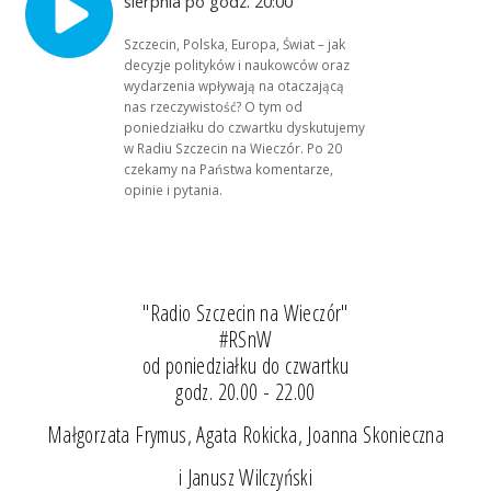
sierpnia po godz. 20:00
Szczecin, Polska, Europa, Świat – jak
decyzje polityków i naukowców oraz
wydarzenia wpływają na otaczającą
nas rzeczywistość? O tym od
poniedziałku do czwartku dyskutujemy
w Radiu Szczecin na Wieczór. Po 20
czekamy na Państwa komentarze,
opinie i pytania.
"Radio Szczecin na Wieczór"
#RSnW
od poniedziałku do czwartku
godz. 20.00 - 22.00
Małgorzata Frymus, Agata Rokicka, Joanna Skonieczna
i Janusz Wilczyński