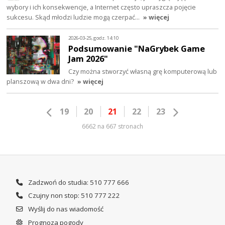
wybory i ich konsekwencje, a Internet często upraszcza pojęcie
sukcesu. Skąd młodzi ludzie mogą czerpać…
» więcej
2026-03-25, godz. 14:10
Podsumowanie "NaGrybek Game
Jam 2026"
Czy można stworzyć własną grę komputerową lub
planszową w dwa dni?
» więcej
19
20
21
22
23
6662 na 667 stronach
Zadzwoń do studia: 510 777 666
Czujny non stop: 510 777 222
Wyślij do nas wiadomość
Prognoza pogody