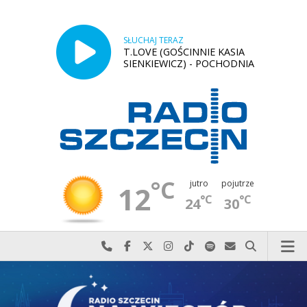
SŁUCHAJ TERAZ
T.LOVE (GOŚCINNIE KASIA
SIENKIEWICZ) - POCHODNIA
°C
jutro
pojutrze
12
°C
°C
24
30
Najlepiej po prostu do nas zadzwoń
Odwiedź nas na Facebook-u
Odwiedź nas na X
Odwiedź nas na Instagram-ie
Odwiedź nas na TikTok-u
Szukaj nas na Spotify
Wyślij do nas w
Szukaj