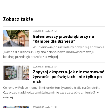
Zobacz także
2026-03-31, godz. 21:57
Goleniowscy przedsiębiorcy na
"Rampie dla Biznesu"
W Goleniowie po raz kolejny odbyło się spotkanie
„Rampa dla Biznesu". Czy znaleziono nowe możliwości rozwoju
lokalnej przedsiębiorczości?
» więcej
2026-03-31, godz. 21:54
Zapytaj eksperta. Jak nie marnować
żywności po świętach i nie tylko po
nich
Co roku w Polsce niemal 5 milionów ton żywności trafia na śmietniki.
Czy przed nadchodzącymi świętami nie czas zacząć to zmieniać?
»
więcej
2026-03-30, godz. 11:31