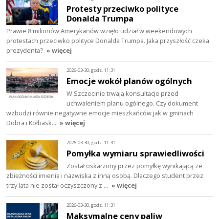
Protesty przeciwko polityce
Donalda Trumpa
Prawie 8 milionów Amerykanów wzięło udział w weekendowych
protestach przeciwko polityce Donalda Trumpa. Jaka przyszłość czeka
prezydenta?
» więcej
2026-03-30, godz. 11:31
Emocje wokół planów ogólnych
W Szczecinie trwają konsultacje przed
uchwaleniem planu ogólnego. Czy dokument
wzbudzi równie negatywne emocje mieszkańców jak w gminach
Dobra i Kołbask…
» więcej
2026-03-30, godz. 11:31
Pomyłka wymiaru sprawiedliwości
Został oskarżony przez pomyłkę wynikającą ze
zbieżności imienia i nazwiska z inną osobą. Dlaczego student przez
trzy lata nie został oczyszczony z …
» więcej
2026-03-30, godz. 11:31
Maksymalne ceny paliw