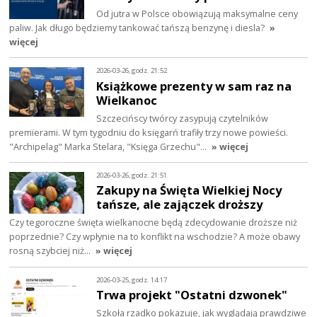
Od jutra w Polsce obowiązują maksymalne ceny
paliw. Jak długo będziemy tankować tańszą benzynę i diesla?
»
więcej
2026-03-26, godz. 21:52
Książkowe prezenty w sam raz na
Wielkanoc
Szczecińscy twórcy zasypują czytelników
premierami. W tym tygodniu do księgarń trafiły trzy nowe powieści.
"Archipelag" Marka Stelara, "Księga Grzechu"…
» więcej
2026-03-26, godz. 21:51
Zakupy na Święta Wielkiej Nocy
tańsze, ale zajączek droższy
Czy tegoroczne święta wielkanocne będą zdecydowanie droższe niż
poprzednie? Czy wpłynie na to konflikt na wschodzie? A może obawy
rosną szybciej niż…
» więcej
2026-03-25, godz. 14:17
Trwa projekt "Ostatni dzwonek"
Szkoła rzadko pokazuje, jak wyglądają prawdziwe