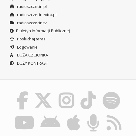
radioszczecin.pl
radioszczecinextra.pl
radioszczecin.tv
Biuletyn Informacji Publicznej
Posłuchaj teraz
Logowanie
DUŻA CZCIONKA
DUŻY KONTRAST