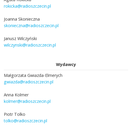
rokicka@radioszczecin.pl
Joanna Skonieczna
skonieczna@radioszczecin.pl
Janusz Wilczyński
wilczynski@radioszczecin.pl
Wydawcy
Małgorzata Gwiazda-Elmerych
gwiazda@radioszczecin.pl
Anna Kolmer
kolmer@radioszczecin.pl
Piotr Tolko
tolko@radioszczecin.pl