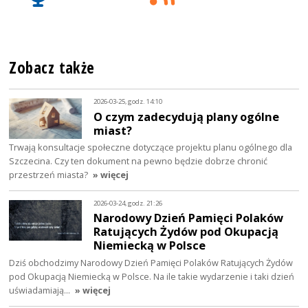
Zobacz także
2026-03-25, godz. 14:10
O czym zadecydują plany ogólne
miast?
Trwają konsultacje społeczne dotyczące projektu planu ogólnego dla
Szczecina. Czy ten dokument na pewno będzie dobrze chronić
przestrzeń miasta?
» więcej
2026-03-24, godz. 21:26
Narodowy Dzień Pamięci Polaków
Ratujących Żydów pod Okupacją
Niemiecką w Polsce
Dziś obchodzimy Narodowy Dzień Pamięci Polaków Ratujących Żydów
pod Okupacją Niemiecką w Polsce. Na ile takie wydarzenie i taki dzień
uświadamiają…
» więcej