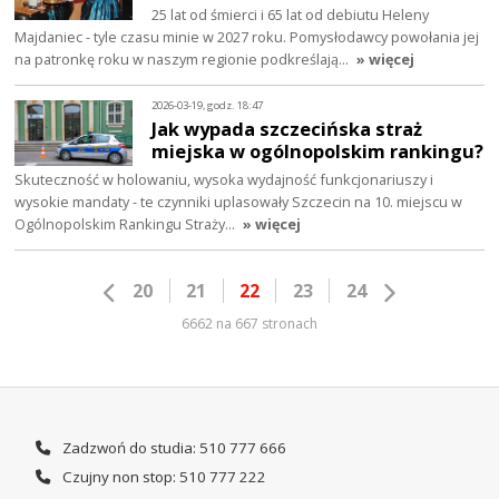
25 lat od śmierci i 65 lat od debiutu Heleny
Majdaniec - tyle czasu minie w 2027 roku. Pomysłodawcy powołania jej
na patronkę roku w naszym regionie podkreślają…
» więcej
2026-03-19, godz. 18:47
Jak wypada szczecińska straż
miejska w ogólnopolskim rankingu?
Skuteczność w holowaniu, wysoka wydajność funkcjonariuszy i
wysokie mandaty - te czynniki uplasowały Szczecin na 10. miejscu w
Ogólnopolskim Rankingu Straży…
» więcej
20
21
22
23
24
6662 na 667 stronach
Zadzwoń do studia: 510 777 666
Czujny non stop: 510 777 222