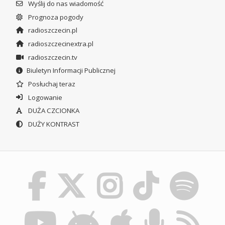
Wyślij do nas wiadomość
Prognoza pogody
radioszczecin.pl
radioszczecinextra.pl
radioszczecin.tv
Biuletyn Informacji Publicznej
Posłuchaj teraz
Logowanie
DUŻA CZCIONKA
DUŻY KONTRAST