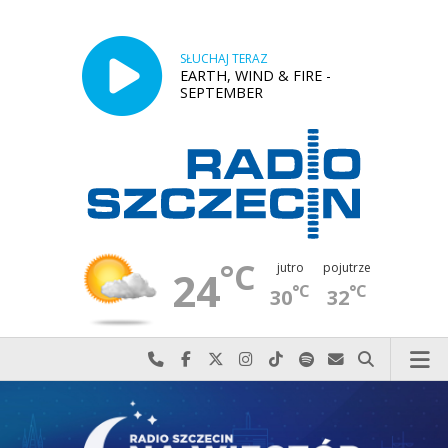
SŁUCHAJ TERAZ
EARTH, WIND & FIRE -
SEPTEMBER
°C
jutro
pojutrze
24
°C
°C
30
32
Najlepiej po prostu do nas zadzwoń
Odwiedź nas na Facebook-u
Odwiedź nas na X
Odwiedź nas na Instagram-ie
Odwiedź nas na TikTok-u
Szukaj nas na Spotify
Wyślij do nas w
Szukaj