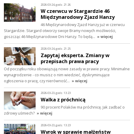
2026-03-24, godz. 21:26
W czerwcu w Stargardzie 46
Międzynarodowy Zjazd Hanzy
46 Międzynarodowy Zjazd Hanzy już w czerwcu
Stargardzie. Stargard otworzy swoje Bramy nowych możliwości,
goszcząc 46 Międzynarodowe Dni Hanzy. To będą…
» więcej
2026-03-24, godz. 21:25
Zapytaj eksperta. Zmiany w
przepisach prawa pracy
Od początku roku obowiązują nowe zasady w prawie pracy. Minimalne
wynagrodzenie - co musisz o nim wiedzieć, dyskryminujące
ogłoszenia o pracę, czy nierówność…
» więcej
2026-03-23, godz. 13:23
Walka z próchnicą
90 procent Polaków ma próchnicę. Jak zadbać o
zdrowy uśmiech?
» więcej
2026-03-23, godz. 13:23
Wyrok w sprawie małżeństw