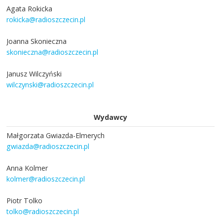
Agata Rokicka
rokicka@radioszczecin.pl
Joanna Skonieczna
skonieczna@radioszczecin.pl
Janusz Wilczyński
wilczynski@radioszczecin.pl
Wydawcy
Małgorzata Gwiazda-Elmerych
gwiazda@radioszczecin.pl
Anna Kolmer
kolmer@radioszczecin.pl
Piotr Tolko
tolko@radioszczecin.pl