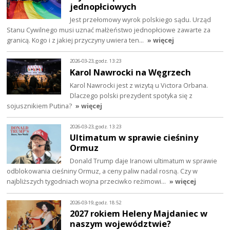
jednopłciowych
Jest przełomowy wyrok polskiego sądu. Urząd
Stanu Cywilnego musi uznać małżeństwo jednopłciowe zawarte za
granicą. Kogo i z jakiej przyczyny uwiera ten…
» więcej
2026-03-23, godz. 13:23
Karol Nawrocki na Węgrzech
Karol Nawrocki jest z wizytą u Victora Orbana.
Dlaczego polski prezydent spotyka się z
sojusznikiem Putina?
» więcej
2026-03-23, godz. 13:23
Ultimatum w sprawie cieśniny
Ormuz
Donald Trump daje Iranowi ultimatum w sprawie
odblokowania cieśniny Ormuz, a ceny paliw nadal rosną. Czy w
najbliższych tygodniach wojna przeciwko reżimowi…
» więcej
2026-03-19, godz. 18:52
2027 rokiem Heleny Majdaniec w
naszym województwie?