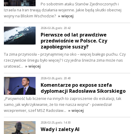
Po sobotnim ataku Stanów Zjednoczonych i
Izraela na Iran trwają działania wojenne. Jakie będą skutki obecnej
wojny na Bliskim Wschodzie?
» więcej
2026-02-26, godz. 20:42
Pierwsze od lat prawdziwe
przedwiośnie w Polsce. Czy
zapobiegnie suszy?
Ta zima przyniosła – przynajmniej na oko – więcej białego puchu. Czy
rzeczywiście śniegu było więcej? I czy jedna śnieżna zima może nas
uratować…
» więcej
2026-02-26, godz. 20:40
Komentarze po expose szefa
dyplomacji Radosława Sikorskiego
„Pasywność lub liczenie na innych to zaproszenie do eskalacji, tak
samo, jak wykrzykiwanie, że to nie nasza wojna” - powiedział
wicepremier, szef MSZ Radosław…
» więcej
2026-02-25, godz. 14:30
Wady i zalety AI