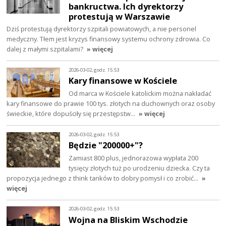
bankructwa. Ich dyrektorzy
protestują w Warszawie
Dziś protestują dyrektorzy szpitali powiatowych, a nie personel
medyczny. Tłem jest kryzys finansowy systemu ochrony zdrowia. Co
dalej z małymi szpitalami?
» więcej
2026-03-02, godz. 15:53
Kary finansowe w Kościele
Od marca w Kościele katolickim można nakładać
kary finansowe do prawie 100 tys. złotych na duchownych oraz osoby
świeckie, które dopuściły się przestępstw…
» więcej
2026-03-02, godz. 15:53
Będzie "200000+"?
Zamiast 800 plus, jednorazowa wypłata 200
tysięcy złotych tuż po urodzeniu dziecka. Czy ta
propozycja jednego z think tanków to dobry pomysł i co zrobić…
»
więcej
2026-03-02, godz. 15:53
Wojna na Bliskim Wschodzie