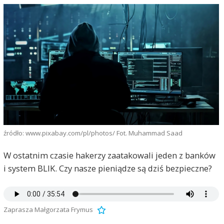
źródło: www.pixabay.com/pl/photos/ Fot. Muhammad Saad
W ostatnim czasie hakerzy zaatakowali jeden z banków
i system BLIK. Czy nasze pieniądze są dziś bezpieczne?
Zaprasza Małgorzata Frymus