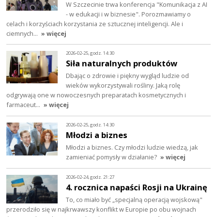
W Szczecinie trwa konferencja "Komunikacja z AI
- w edukacji i w biznesie". Porozmawiamy o
celach i korzyściach korzystania ze sztucznej inteligencji. Ale i
ciemnych…
» więcej
2026-02-25, godz. 14:30
Siła naturalnych produktów
Dbając o zdrowie i piękny wygląd ludzie od
wieków wykorzystywali rośliny. Jaką rolę
odgrywają one w nowoczesnych preparatach kosmetycznych i
farmaceut…
» więcej
2026-02-25, godz. 14:30
Młodzi a biznes
Młodzi a biznes. Czy młodzi ludzie wiedzą, jak
zamieniać pomysły w działanie?
» więcej
2026-02-24, godz. 21:27
4. rocznica napaści Rosji na Ukrainę
To, co miało być „specjalną operacją wojskową"
przerodziło się w najkrwawszy konflikt w Europie po obu wojnach