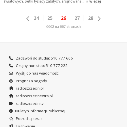
światowych. Setki tysięcy zabitych, zrujnowana…
» więcej
24
25
26
27
28
6662 na 667 stronach
Zadzwoń do studia: 510 777 666
Czujny non stop: 510 777 222
Wyślij do nas wiadomość
Prognoza pogody
radioszczecin.pl
radioszczecinextra.pl
radioszczecin.tv
Biuletyn Informacji Publicznej
Posłuchaj teraz
Logowanie