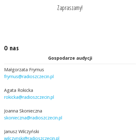
Zapraszamy!
O nas
Gospodarze audycji
Małgorzata Frymus
frymus@radioszczecin.pl
Agata Rokicka
rokicka@radioszczecin.pl
Joanna Skonieczna
skonieczna@radioszczecin.pl
Janusz Wilczyński
wilczynski@radioszczecin.pl