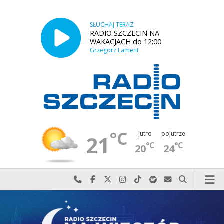
SŁUCHAJ TERAZ
RADIO SZCZECIN NA
WAKACJACH do 12:00
Grzegorz Lament
°C
jutro
pojutrze
21
°C
°C
20
24
Najlepiej po prostu do nas zadzwoń
Odwiedź nas na Facebook-u
Odwiedź nas na X
Odwiedź nas na Instagram-ie
Odwiedź nas na TikTok-u
Szukaj nas na Spotify
Wyślij do nas w
Szukaj