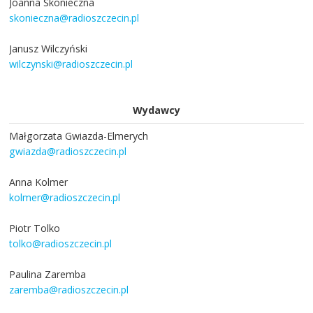
Joanna Skonieczna
skonieczna@radioszczecin.pl
Janusz Wilczyński
wilczynski@radioszczecin.pl
Wydawcy
Małgorzata Gwiazda-Elmerych
gwiazda@radioszczecin.pl
Anna Kolmer
kolmer@radioszczecin.pl
Piotr Tolko
tolko@radioszczecin.pl
Paulina Zaremba
zaremba@radioszczecin.pl