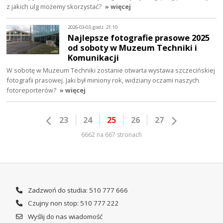
z jakich ulg możemy skorzystać?
» więcej
2026-03-03, godz. 21:10
Najlepsze fotografie prasowe 2025
od soboty w Muzeum Techniki i
Komunikacji
W sobotę w Muzeum Techniki zostanie otwarta wystawa szczecińskiej
fotografii prasowej. Jaki był miniony rok, widziany oczami naszych
fotoreporterów?
» więcej
23
24
25
26
27
6662 na 667 stronach
Zadzwoń do studia: 510 777 666
Czujny non stop: 510 777 222
Wyślij do nas wiadomość