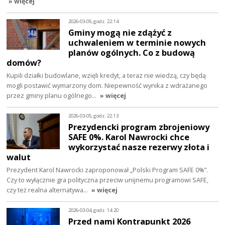
» więcej
2026-03-05, godz. 22:14
Gminy mogą nie zdążyć z
uchwaleniem w terminie nowych
planów ogólnych. Co z budową
domów?
Kupili działki budowlane, wzięli kredyt, a teraz nie wiedzą, czy będą
mogli postawić wymarzony dom. Niepewność wynika z wdrażanego
przez gminy planu ogólnego…
» więcej
2026-03-05, godz. 22:13
Prezydencki program zbrojeniowy
SAFE 0%. Karol Nawrocki chce
wykorzystać nasze rezerwy złota i
walut
Prezydent Karol Nawrocki zaproponował „Polski Program SAFE 0%”.
Czy to wyłącznie gra polityczna przeciw unijnemu programowi SAFE,
czy też realna alternatywa…
» więcej
2026-03-04, godz. 14:20
Przed nami Kontrapunkt 2026