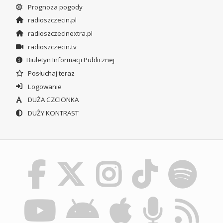
Prognoza pogody
radioszczecin.pl
radioszczecinextra.pl
radioszczecin.tv
Biuletyn Informacji Publicznej
Posłuchaj teraz
Logowanie
DUŻA CZCIONKA
DUŻY KONTRAST