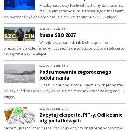
Międzynarodowy Festiwal Teatralny Kontrapunkt
ma 58-letnią tradycję, co stanowi jego fundament,
ale może też być obciążeniem. Jaki ma być Kontrapunkt…
» więcej
2026-03-04, godz. 14:17
Rusza SBO 2027
W najbliższy poniedziałek startuje nabór
wniosków do kolejnej edycji Szczecińskiego Budżetu Obywatelskiego.
Co się zmienia?
» więcej
2026-03-04, godz. 14:15
Podsumowanie tegorocznego
lodołamania
Przez 14 dni 7 polskich i 6 niemieckich jednostek
kruszyło lód na Odrze. Czy walkę z zimą możemy uznać za wygraną?
»
więcej
2026-03-03, godz. 21:10
Zapytaj eksperta. PIT-y. Odliczanie
ulg podatkowych
Możemy już rozliczać nasze Pity. Kogo dotyczy drugi próg podatkowy i