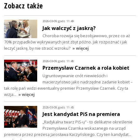
Zobacz także
2026-03-09, godz. 11:49
Jak walczyć z jaskrą?
Choroba rozwija się bezobjawowo, przez co aż
70% przypadków wykrywanych jest zbyt późno. Jak rozpoznać i jak
leczyć jaskrę, by nie stracić wzroku?
» więcej
2026-03-09, godz. 11:48
Przemysław Czarnek a rola kobiet
Ugruntowywanie cnót niewieścich i
macierzyństwo jako nadrzędne zadanie kobiet –
tak rolę pań widzi ewentualny premier Przemysław Czarnek. Czy ta
wizja…
» więcej
2026-03-09, godz. 11:45
Jest kandydat PiS na premiera
„Radykalna twarz PiS-u” - to delikatne określenie
Przemysława Czarnka wskazanego na urząd
premiera przez prezesa Jarosława Kaczyńskiego. Czy ten kandydat…