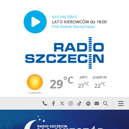
SŁUCHAJ TERAZ
LATO KIEROWCÓW do 18:00
Piotr Rokicki, Maciej Papke
°C
jutro
pojutrze
29
°C
°C
27
22
Najlepiej po prostu do nas zadzwoń
Odwiedź nas na Facebook-u
Odwiedź nas na X
Odwiedź nas na Instagram-ie
Odwiedź nas na TikTok-u
Szukaj nas na Spotify
Wyślij do nas w
Szukaj