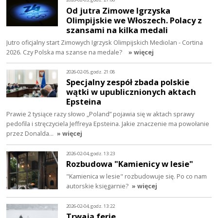
Od jutra Zimowe Igrzyska
Olimpijskie we Włoszech. Polacy z
szansami na kilka medali
Jutro oficjalny start Zimowych Igrzysk Olimpijskich Mediolan - Cortina
2026. Czy Polska ma szanse na medale?
» więcej
2026-02-05, godz. 21:08
Specjalny zespół zbada polskie
wątki w upublicznionych aktach
Epsteina
Prawie 2 tysiące razy słowo „Poland” pojawia się w aktach sprawy
pedofila i stręczyciela Jeffreya Epsteina. Jakie znaczenie ma powołanie
przez Donalda…
» więcej
2026-02-04, godz. 13:23
Rozbudowa "Kamienicy w lesie"
"Kamienica w lesie" rozbudowuje się. Po co nam
autorskie księgarnie?
» więcej
2026-02-04, godz. 13:22
Trwają ferie