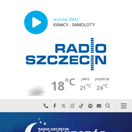
SŁUCHAJ TERAZ
IGNACY - SAMOLOTY
°C
jutro
pojutrze
18
°C
°C
21
24
Najlepiej po prostu do nas zadzwoń
Odwiedź nas na Facebook-u
Odwiedź nas na X
Odwiedź nas na Instagram-ie
Odwiedź nas na TikTok-u
Szukaj nas na Spotify
Wyślij do nas w
Szukaj