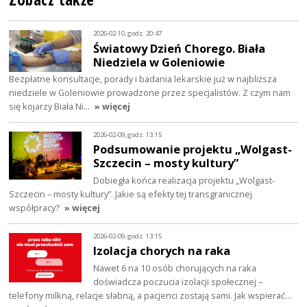
2026-02-10, godz. 20:47
Światowy Dzień Chorego. Biała
Niedziela w Goleniowie
Bezpłatne konsultacje, porady i badania lekarskie już w najbliższa
niedziele w Goleniowie prowadzone przez specjalistów. Z czym nam
się kojarzy Biała Ni…
» więcej
2026-02-09, godz. 13:15
Podsumowanie projektu „Wolgast-
Szczecin – mosty kultury”
Dobiegła końca realizacja projektu „Wolgast-
Szczecin – mosty kultury”. Jakie są efekty tej transgranicznej
współpracy?
» więcej
2026-02-09, godz. 13:15
Izolacja chorych na raka
Nawet 6 na 10 osób chorujących na raka
doświadcza poczucia izolacji społecznej –
telefony milkną, relacje słabną, a pacjenci zostają sami. Jak wspierać…