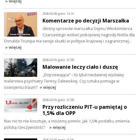
» więcej
2026-02-09, godz. 13:15
Komentarze po decyzji Marszałka
Głośny sprzeciw marszałka Sejmu Włodzimierza
Czarzastego wobec pokojowej nagrody Nobla dla
Donalda Trumpa ma swoje skutki w polityce krajowej i zagranicznej…
» więcej
2026-02-05, godz. 21:09
Malowanie leczy ciało i duszę
„Dojrzewająca” – to tytuł niedawnej wystawy
malarstwa psychiatry Teresy Zalewskiej. Czy sztuka pomaga w
oswojeniu traum?
» więcej
2026-02-05, godz. 21:09
Przy rozliczeniu PIT-u pamiętaj o
1,5% dla OPP
Nas nic to nie kosztuje, a możemy pomóc. Jak 1,5% podatku zmienia
polską rzeczywistość?
» więcej
2026-02-05, godz. 21:08