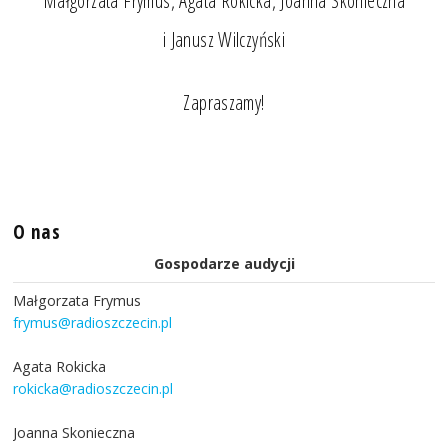
Małgorzata Frymus, Agata Rokicka, Joanna Skonieczna
i Janusz Wilczyński
Zapraszamy!
O nas
Gospodarze audycji
Małgorzata Frymus
frymus@radioszczecin.pl
Agata Rokicka
rokicka@radioszczecin.pl
Joanna Skonieczna