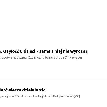
 Otyłość u dzieci – same z niej nie wyrosną
 kłopoty z nadwagą. Czy można temu zaradzić?
» więcej
ierćwiecze działalności
 mają już 25 lat. Za co kochają króla Bałtyku?
» więcej