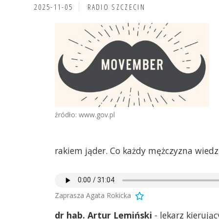
2025-11-05
RADIO SZCZECIN
źródło: www.gov.pl
rakiem jąder. Co każdy mężczyzna wiedz
Zaprasza Agata Rokicka
dr hab. Artur Lemiński
- lekarz kierują