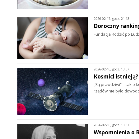
2026-02-17, godz. 21:18
Doroczny rankin
Fundacja Rodzić po Ludz
2026-02-16, godz. 13:37
Kosmici istnieją?
„Są prawdziwi” – tak o
rządów nie było dowod
2026-02-16, godz. 13:37
Wspomnienia o B