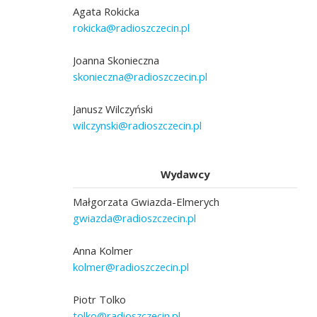
Agata Rokicka
rokicka@radioszczecin.pl
Joanna Skonieczna
skonieczna@radioszczecin.pl
Janusz Wilczyński
wilczynski@radioszczecin.pl
Wydawcy
Małgorzata Gwiazda-Elmerych
gwiazda@radioszczecin.pl
Anna Kolmer
kolmer@radioszczecin.pl
Piotr Tolko
tolko@radioszczecin.pl