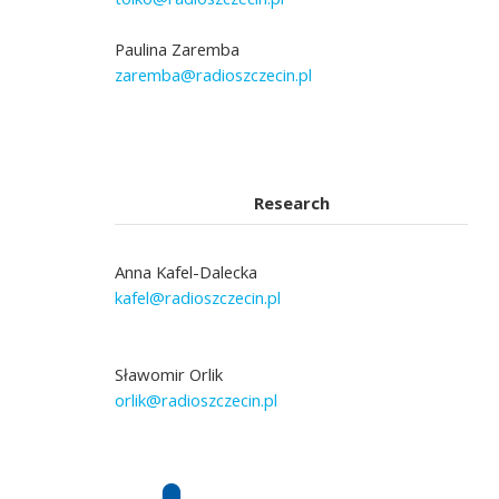
Paulina Zaremba
zaremba@radioszczecin.pl
Research
Anna Kafel-Dalecka
kafel@radioszczecin.pl
Sławomir Orlik
orlik@radioszczecin.pl