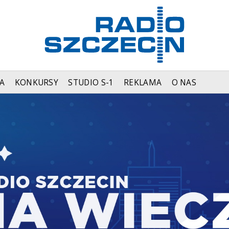
A
KONKURSY
STUDIO S-1
REKLAMA
O NAS