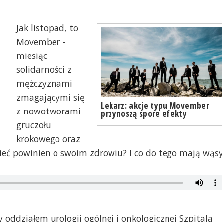
Jak listopad, to
Movember -
miesiąc
solidarności z
mężczyznami
zmagającymi się
Lekarz: akcje typu Movember
z nowotworami
przynoszą spore efekty
gruczołu
krokowego oraz
ieć powinien o swoim zdrowiu? I co do tego mają wąs
cy oddziałem urologii ogólnej i onkologicznej Szpitala