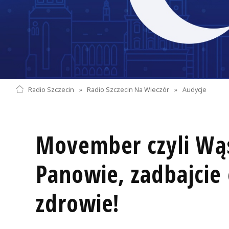
Radio Szczecin
»
Radio Szczecin Na Wieczór
»
Audycje
Movember czyli Wą
Panowie, zadbajcie
zdrowie!