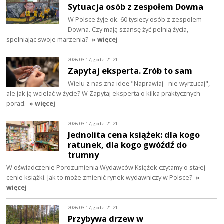
Sytuacja osób z zespołem Downa
W Polsce żyje ok. 60 tysięcy osób z zespołem
Downa. Czy mają szansę żyć pełnią życia,
spełniając swoje marzenia?
» więcej
2026-03-17, godz. 21:21
Zapytaj eksperta. Zrób to sam
Wielu z nas zna ideę "Naprawiaj - nie wyrzucaj",
ale jak ją wcielać w życie? W Zapytaj eksperta o kilka praktycznych
porad.
» więcej
2026-03-17, godz. 21:21
Jednolita cena książek: dla kogo
ratunek, dla kogo gwóźdź do
trumny
W oświadczenie Porozumienia Wydawców Książek czytamy o stałej
cenie książki. Jak to może zmienić rynek wydawniczy w Polsce?
»
więcej
2026-03-17, godz. 21:21
Przybywa drzew w