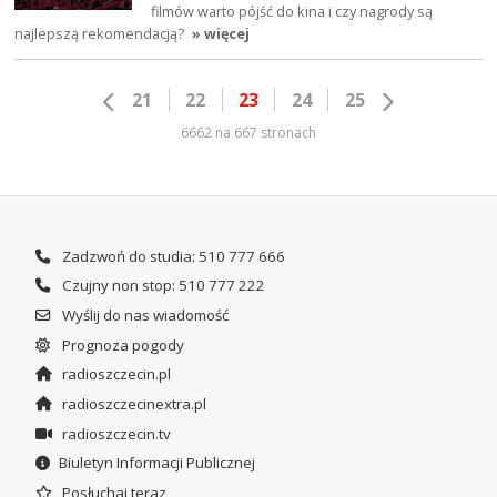
filmów warto pójść do kina i czy nagrody są
najlepszą rekomendacją?
» więcej
21
22
23
24
25
6662 na 667 stronach
Zadzwoń do studia: 510 777 666
Czujny non stop: 510 777 222
Wyślij do nas wiadomość
Prognoza pogody
radioszczecin.pl
radioszczecinextra.pl
radioszczecin.tv
Biuletyn Informacji Publicznej
Posłuchaj teraz