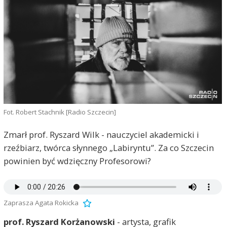
Fot. Robert Stachnik [Radio Szczecin]
Zmarł prof. Ryszard Wilk - nauczyciel akademicki i
rzeźbiarz, twórca słynnego „Labiryntu”. Za co Szczecin
powinien być wdzięczny Profesorowi?
Zaprasza Agata Rokicka
prof. Ryszard Korżanowski
- artysta, grafik