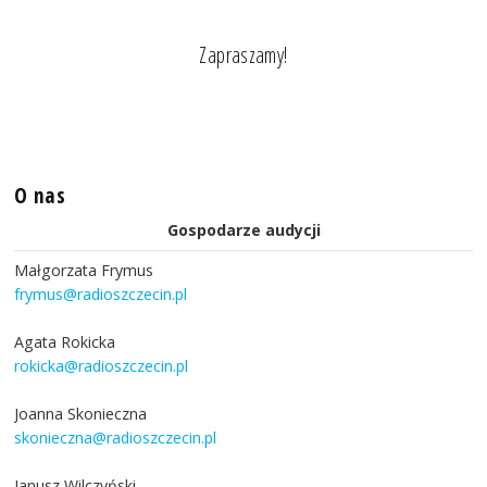
Zapraszamy!
O nas
Gospodarze audycji
Małgorzata Frymus
frymus@radioszczecin.pl
Agata Rokicka
rokicka@radioszczecin.pl
Joanna Skonieczna
skonieczna@radioszczecin.pl
Janusz Wilczyński