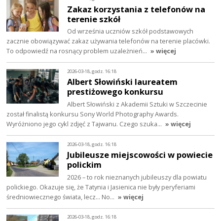
Zakaz korzystania z telefonów na
terenie szkół
Od września uczniów szkół podstawowych
zacznie obowiązywać zakaz używania telefonów na terenie placówki.
To odpowiedź na rosnący problem uzależnień…
» więcej
2026-03-18, godz. 16:18
Albert Słowiński laureatem
prestiżowego konkursu
Albert Słowiński z Akademii Sztuki w Szczecinie
został finalistą konkursu Sony World Photography Awards.
Wyróżniono jego cykl zdjęć z Tajwanu. Czego szuka…
» więcej
2026-03-18, godz. 16:18
Jubileusze miejscowości w powiecie
polickim
2026 – to rok nieznanych jubileuszy dla powiatu
polickiego. Okazuje się, że Tatynia i Jasienica nie były peryferiami
średniowiecznego świata, lecz… No…
» więcej
2026-03-18, godz. 16:18