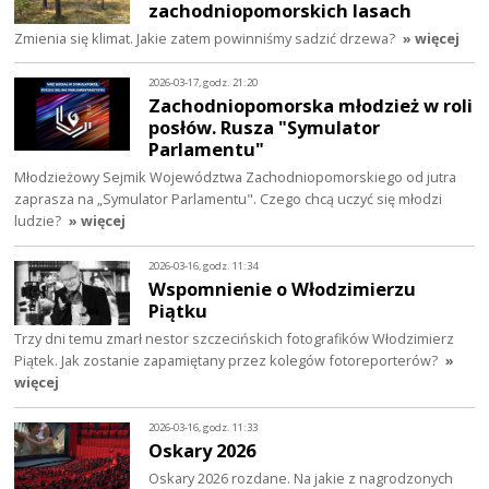
zachodniopomorskich lasach
Zmienia się klimat. Jakie zatem powinniśmy sadzić drzewa?
» więcej
2026-03-17, godz. 21:20
Zachodniopomorska młodzież w roli
posłów. Rusza "Symulator
Parlamentu"
Młodzieżowy Sejmik Województwa Zachodniopomorskiego od jutra
zaprasza na „Symulator Parlamentu". Czego chcą uczyć się młodzi
ludzie?
» więcej
2026-03-16, godz. 11:34
Wspomnienie o Włodzimierzu
Piątku
Trzy dni temu zmarł nestor szczecińskich fotografików Włodzimierz
Piątek. Jak zostanie zapamiętany przez kolegów fotoreporterów?
»
więcej
2026-03-16, godz. 11:33
Oskary 2026
Oskary 2026 rozdane. Na jakie z nagrodzonych