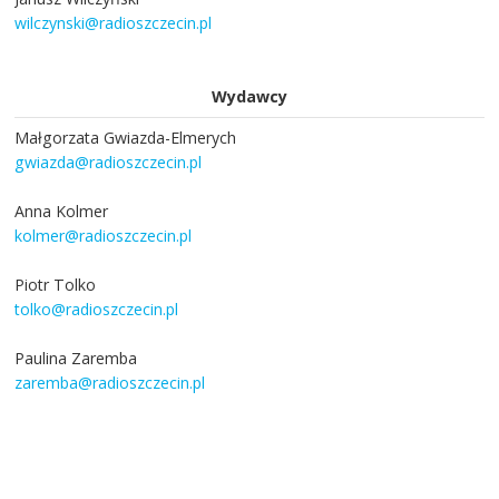
wilczynski@radioszczecin.pl
Wydawcy
Małgorzata Gwiazda-Elmerych
gwiazda@radioszczecin.pl
Anna Kolmer
kolmer@radioszczecin.pl
Piotr Tolko
tolko@radioszczecin.pl
Paulina Zaremba
zaremba@radioszczecin.pl