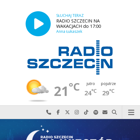
SŁUCHAJ TERAZ
RADIO SZCZECIN NA
WAKACJACH do 17:00
Anna Łukaszek
°C
jutro
pojutrze
21
°C
°C
24
29
Najlepiej po prostu do nas zadzwoń
Odwiedź nas na Facebook-u
Odwiedź nas na X
Odwiedź nas na Instagram-ie
Odwiedź nas na TikTok-u
Szukaj nas na Spotify
Wyślij do nas w
Szukaj