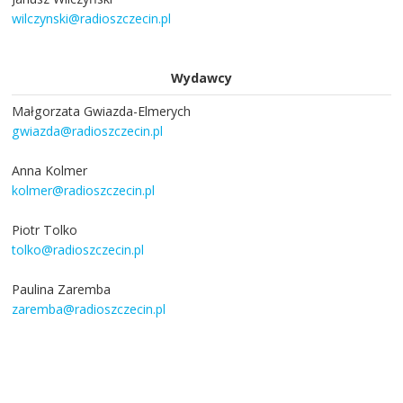
wilczynski@radioszczecin.pl
Wydawcy
Małgorzata Gwiazda-Elmerych
gwiazda@radioszczecin.pl
Anna Kolmer
kolmer@radioszczecin.pl
Piotr Tolko
tolko@radioszczecin.pl
Paulina Zaremba
zaremba@radioszczecin.pl