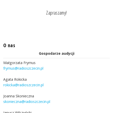
Zapraszamy!
O nas
Gospodarze audycji
Małgorzata Frymus
frymus@radioszczecin.pl
Agata Rokicka
rokicka@radioszczecin.pl
Joanna Skonieczna
skonieczna@radioszczecin.pl
Janusz Wilczyński