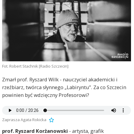
Fot. Robert Stachnik [Radio Szczecin]
Zmarł prof. Ryszard Wilk - nauczyciel akademicki i
rzeźbiarz, twórca słynnego „Labiryntu”. Za co Szczecin
powinien być wdzięczny Profesorowi?
Zaprasza Agata Rokicka
prof. Ryszard Korżanowski
- artysta, grafik