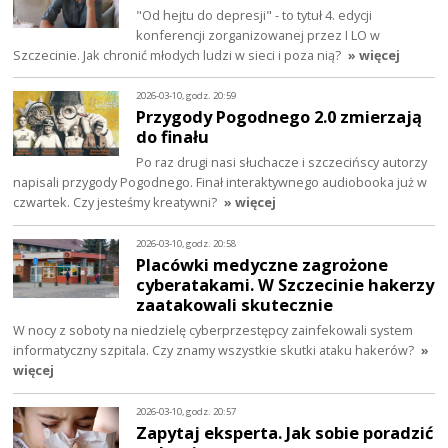
"Od hejtu do depresji" - to tytuł 4. edycji
konferencji zorganizowanej przez I LO w
Szczecinie. Jak chronić młodych ludzi w sieci i poza nią?
» więcej
2026-03-10, godz. 20:59
Przygody Pogodnego 2.0 zmierzają
do finału
Po raz drugi nasi słuchacze i szczecińscy autorzy
napisali przygody Pogodnego. Finał interaktywnego audiobooka już w
czwartek. Czy jesteśmy kreatywni?
» więcej
2026-03-10, godz. 20:58
Placówki medyczne zagrożone
cyberatakami. W Szczecinie hakerzy
zaatakowali skutecznie
W nocy z soboty na niedzielę cyberprzestępcy zainfekowali system
informatyczny szpitala. Czy znamy wszystkie skutki ataku hakerów?
»
więcej
2026-03-10, godz. 20:57
Zapytaj eksperta. Jak sobie poradzić