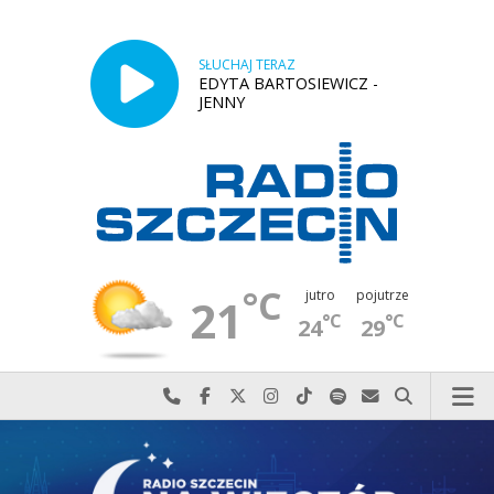
SŁUCHAJ TERAZ
EDYTA BARTOSIEWICZ -
JENNY
°C
jutro
pojutrze
21
°C
°C
24
29
Najlepiej po prostu do nas zadzwoń
Odwiedź nas na Facebook-u
Odwiedź nas na X
Odwiedź nas na Instagram-ie
Odwiedź nas na TikTok-u
Szukaj nas na Spotify
Wyślij do nas w
Szukaj