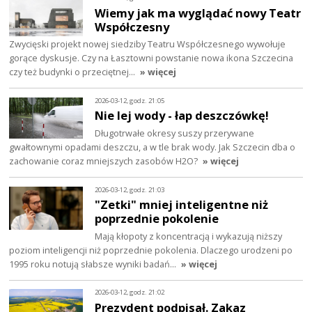
Wiemy jak ma wyglądać nowy Teatr
Współczesny
Zwycięski projekt nowej siedziby Teatru Współczesnego wywołuje
gorące dyskusje. Czy na Łasztowni powstanie nowa ikona Szczecina
czy też budynki o przeciętnej…
» więcej
2026-03-12, godz. 21:05
Nie lej wody - łap deszczówkę!
Długotrwałe okresy suszy przerywane
gwałtownymi opadami deszczu, a w tle brak wody. Jak Szczecin dba o
zachowanie coraz mniejszych zasobów H2O?
» więcej
2026-03-12, godz. 21:03
"Zetki" mniej inteligentne niż
poprzednie pokolenie
Mają kłopoty z koncentracją i wykazują niższy
poziom inteligencji niż poprzednie pokolenia. Dlaczego urodzeni po
1995 roku notują słabsze wyniki badań…
» więcej
2026-03-12, godz. 21:02
Prezydent podpisał. Zakaz