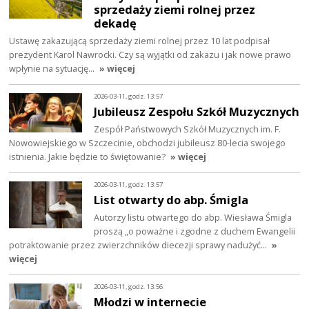
sprzedaży ziemi rolnej przez
dekadę
Ustawę zakazującą sprzedaży ziemi rolnej przez 10 lat podpisał
prezydent Karol Nawrocki. Czy są wyjątki od zakazu i jak nowe prawo
wpłynie na sytuację…
» więcej
2026-03-11, godz. 13:57
Jubileusz Zespołu Szkół Muzycznych
Zespół Państwowych Szkół Muzycznych im. F.
Nowowiejskiego w Szczecinie, obchodzi jubileusz 80-lecia swojego
istnienia. Jakie będzie to świętowanie?
» więcej
2026-03-11, godz. 13:57
List otwarty do abp. Śmigla
Autorzy listu otwartego do abp. Wiesława Śmigla
proszą „o poważne i zgodne z duchem Ewangelii
potraktowanie przez zwierzchników diecezji sprawy nadużyć…
»
więcej
2026-03-11, godz. 13:56
Młodzi w internecie