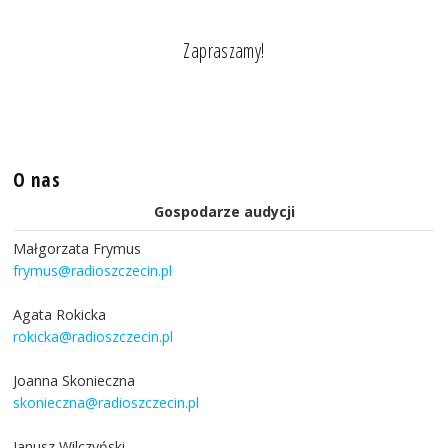
Zapraszamy!
O nas
Gospodarze audycji
Małgorzata Frymus
frymus@radioszczecin.pl
Agata Rokicka
rokicka@radioszczecin.pl
Joanna Skonieczna
skonieczna@radioszczecin.pl
Janusz Wilczyński