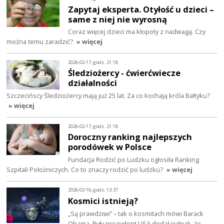
Zapytaj eksperta. Otyłość u dzieci –
same z niej nie wyrosną
Coraz więcej dzieci ma kłopoty z nadwagą. Czy
można temu zaradzić?
» więcej
2026-02-17, godz. 21:18
Śledziożercy - ćwierćwiecze
działalności
Szczecińscy Śledziożercy mają już 25 lat. Za co kochają króla Bałtyku?
» więcej
2026-02-17, godz. 21:18
Doroczny ranking najlepszych
porodówek w Polsce
Fundacja Rodzić po Ludzku ogłosiła Ranking
Szpitali Położniczych. Co to znaczy rodzić po ludzku?
» więcej
2026-02-16, godz. 13:37
Kosmici istnieją?
„Są prawdziwi” – tak o kosmitach mówi Barack
Obama. Były prezydent USA dodał jednak, że