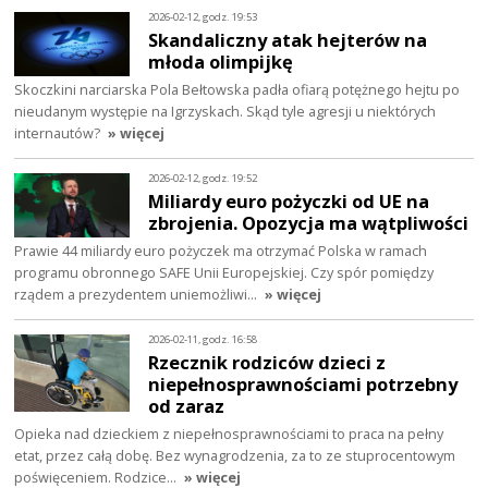
2026-02-12, godz. 19:53
Skandaliczny atak hejterów na
młoda olimpijkę
Skoczkini narciarska Pola Bełtowska padła ofiarą potężnego hejtu po
nieudanym występie na Igrzyskach. Skąd tyle agresji u niektórych
internautów?
» więcej
2026-02-12, godz. 19:52
Miliardy euro pożyczki od UE na
zbrojenia. Opozycja ma wątpliwości
Prawie 44 miliardy euro pożyczek ma otrzymać Polska w ramach
programu obronnego SAFE Unii Europejskiej. Czy spór pomiędzy
rządem a prezydentem uniemożliwi…
» więcej
2026-02-11, godz. 16:58
Rzecznik rodziców dzieci z
niepełnosprawnościami potrzebny
od zaraz
Opieka nad dzieckiem z niepełnosprawnościami to praca na pełny
etat, przez całą dobę. Bez wynagrodzenia, za to ze stuprocentowym
poświęceniem. Rodzice…
» więcej