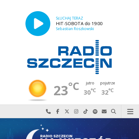
SŁUCHAJ TERAZ
HIT-SOBOTA do 19:00
Sebastian Roszkowski
°C
jutro
pojutrze
23
°C
°C
30
32
Najlepiej po prostu do nas zadzwoń
Odwiedź nas na Facebook-u
Odwiedź nas na X
Odwiedź nas na Instagram-ie
Odwiedź nas na TikTok-u
Szukaj nas na Spotify
Wyślij do nas w
Szukaj