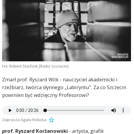
Fot. Robert Stachnik [Radio Szczecin]
Zmarł prof. Ryszard Wilk - nauczyciel akademicki i
rzeźbiarz, twórca słynnego „Labiryntu”. Za co Szczecin
powinien być wdzięczny Profesorowi?
Zaprasza Agata Rokicka
prof. Ryszard Korżanowski
- artysta, grafik