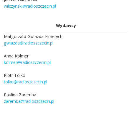
wilczynski@radioszczecin.pl
Wydawcy
Małgorzata Gwiazda-Elmerych
gwiazda@radioszczecin.pl
Anna Kolmer
kolmer@radioszczecin.pl
Piotr Tolko
tolko@radioszczecin.pl
Paulina Zaremba
zaremba@radioszczecin.pl