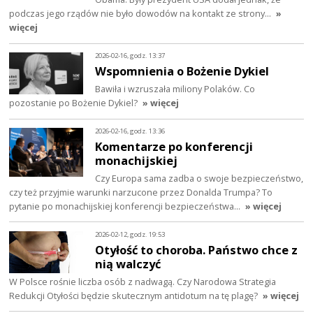
podczas jego rządów nie było dowodów na kontakt ze strony…
»
więcej
2026-02-16, godz. 13:37
Wspomnienia o Bożenie Dykiel
Bawiła i wzruszała miliony Polaków. Co
pozostanie po Bożenie Dykiel?
» więcej
2026-02-16, godz. 13:36
Komentarze po konferencji
monachijskiej
Czy Europa sama zadba o swoje bezpieczeństwo,
czy też przyjmie warunki narzucone przez Donalda Trumpa? To
pytanie po monachijskiej konferencji bezpieczeństwa…
» więcej
2026-02-12, godz. 19:53
Otyłość to choroba. Państwo chce z
nią walczyć
W Polsce rośnie liczba osób z nadwagą. Czy Narodowa Strategia
Redukcji Otyłości będzie skutecznym antidotum na tę plagę?
» więcej