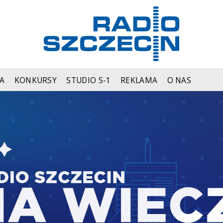
A
KONKURSY
STUDIO S-1
REKLAMA
O NAS