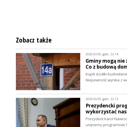
Zobacz także
2026-03-05, godz. 22:14
Gminy mogą nie 
Co z budową do
Kupili działki budowlan
Niepewność wynika z w
2026-03-05, godz. 22:13
Prezydencki pro
wykorzystać nasz
Prezydent Karol Nawroc
unijnemu programowi SA