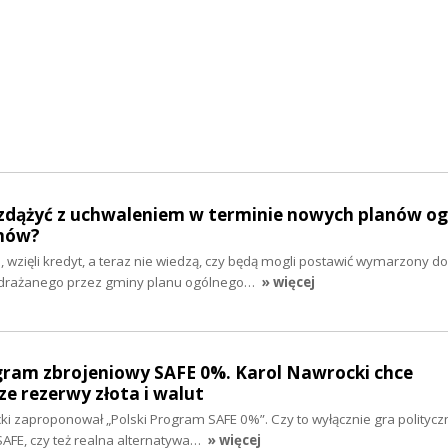
zdążyć z uchwaleniem w terminie nowych planów og
mów?
e, wzięli kredyt, a teraz nie wiedzą, czy będą mogli postawić wymarzony d
drażanego przez gminy planu ogólnego…
» więcej
gram zbrojeniowy SAFE 0%. Karol Nawrocki chce
e rezerwy złota i walut
ki zaproponował „Polski Program SAFE 0%”. Czy to wyłącznie gra politycz
FE, czy też realna alternatywa…
» więcej