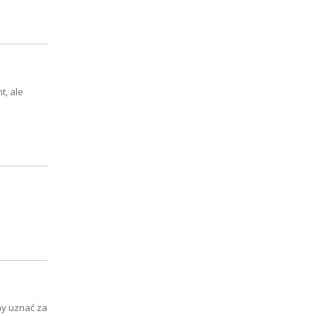
t, ale
my uznać za