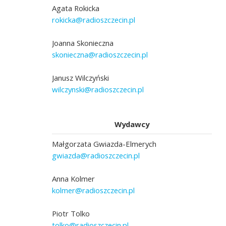
Agata Rokicka
rokicka@radioszczecin.pl
Joanna Skonieczna
skonieczna@radioszczecin.pl
Janusz Wilczyński
wilczynski@radioszczecin.pl
Wydawcy
Małgorzata Gwiazda-Elmerych
gwiazda@radioszczecin.pl
Anna Kolmer
kolmer@radioszczecin.pl
Piotr Tolko
tolko@radioszczecin.pl