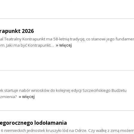
rapunkt 2026
 Teatralny Kontrapunkt ma 58-letnią tradycję, co stanowi jego fundamen
em. Jaki ma być Kontrapunkt…
» więcej
ek startuje nabór wniosków do kolejnej edycji Szczecińskiego Budżetu
 zmienia?
» więcej
egorocznego lodołamania
 i 6 niemieckich jednostek kruszyło lód na Odrze. Czy walkę z zimą może