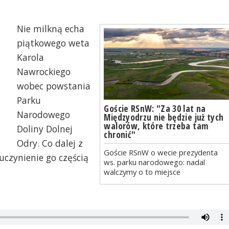
Nie milkną echa
piątkowego weta
Karola
Nawrockiego
wobec powstania
Parku
Goście RSnW: "Za 30 lat na
Narodowego
Międzyodrzu nie będzie już tych
walorów, które trzeba tam
Doliny Dolnej
chronić"
Odry. Co dalej z
Goście RSnW o wecie prezydenta
uczynienie go częścią
ws. parku narodowego: nadal
walczymy o to miejsce