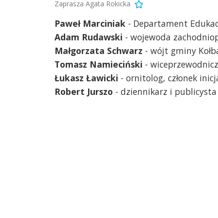
Zaprasza Agata Rokicka
Paweł Marciniak
- Departament Edukacj
Adam Rudawski
- wojewoda zachodnio
Małgorzata Schwarz
- wójt gminy Koł
Tomasz Namieciński
- wiceprzewodniczą
Łukasz Ławicki
- ornitolog, członek in
Robert Jurszo
- dziennikarz i publicyst