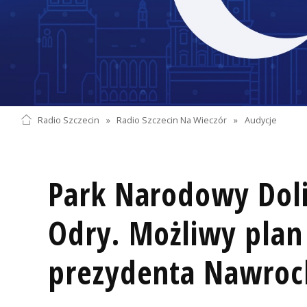
Radio Szczecin
»
Radio Szczecin Na Wieczór
»
Audycje
Park Narodowy Doli
Odry. Możliwy plan
prezydenta Nawroc