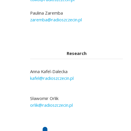
Paulina Zaremba
zaremba@radioszczecin.pl
Research
Anna Kafel-Dalecka
kafel@radioszczecin.pl
Sławomir Orlik
orlik@radioszczecin.pl