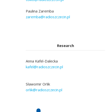
Paulina Zaremba
zaremba@radioszczecin.pl
Research
Anna Kafel-Dalecka
kafel@radioszczecin.pl
Sławomir Orlik
orlik@radioszczecin.pl