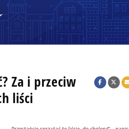
ć? Za i przeciw
h liści
„Przestańcie sprzątać te liście, do cholery!” – napis