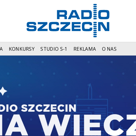
A
KONKURSY
STUDIO S-1
REKLAMA
O NAS