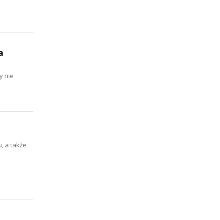
a
y nie
, a także