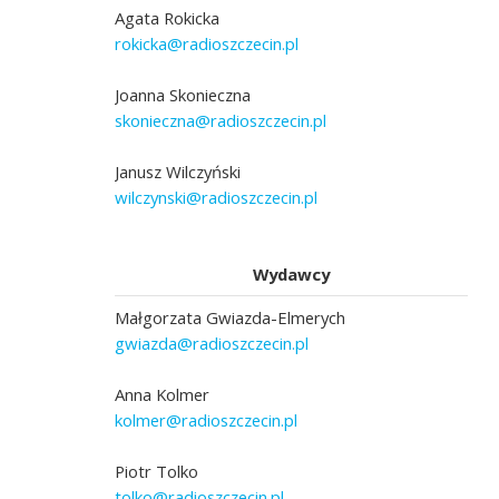
Agata Rokicka
rokicka@radioszczecin.pl
Joanna Skonieczna
skonieczna@radioszczecin.pl
Janusz Wilczyński
wilczynski@radioszczecin.pl
Wydawcy
Małgorzata Gwiazda-Elmerych
gwiazda@radioszczecin.pl
Anna Kolmer
kolmer@radioszczecin.pl
Piotr Tolko
tolko@radioszczecin.pl