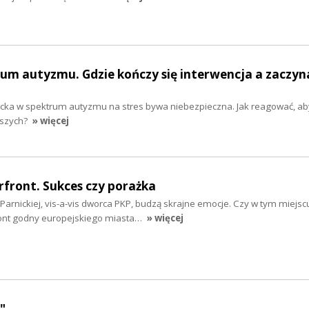
um autyzmu. Gdzie kończy się interwencja a zaczyn
cka w spektrum autyzmu na stres bywa niebezpieczna. Jak reagować, ab
szych?
» więcej
rfront. Sukces czy porażka
arnickiej, vis-a-vis dworca PKP, budzą skrajne emocje. Czy w tym miejscu
ront godny europejskiego miasta…
» więcej
"