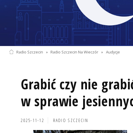
Radio Szczecin
»
Radio Szczecin Na Wieczór
»
Audycje
Grabić czy nie grabi
w sprawie jesiennyc
2025-11-12
RADIO SZCZECIN