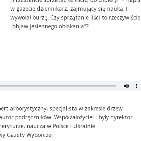
w gazecie dziennikarz, zajmujący się nauką. I
wywołał burzę. Czy sprzątanie liści to rzeczywiście
"objaw jesiennego obłąkania"?
pert arborystyczny, specjalista w zakresie drzew
autor podręczników. Współzałożyciel i były dyrektor
eryturze, naucza w Polsce i Ukrainie
wy Gazety Wyborczej