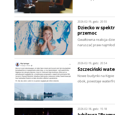
2026-02-19, godz. 20:55
Dziecko w spektr
przemoc
Gwałtowna reakcja dzie
naruszać praw najmłod
2026-02-19, godz. 20:54
Szczeciński wate
Nowe budynki na Kępie P
obok, powstaje waterf
2026-02-18, godz. 15:18
Jubileusz "Bramy