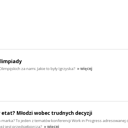
limpiady
mpijskich za nami. Jakie to były Igrzyska?
» więcej
 etat? Młodzi wobec trudnych decyzji
a marka? To jeden z tematów konferencji Work in Progress adresowanej
ież jest przedsiębiorcza?
» więcej