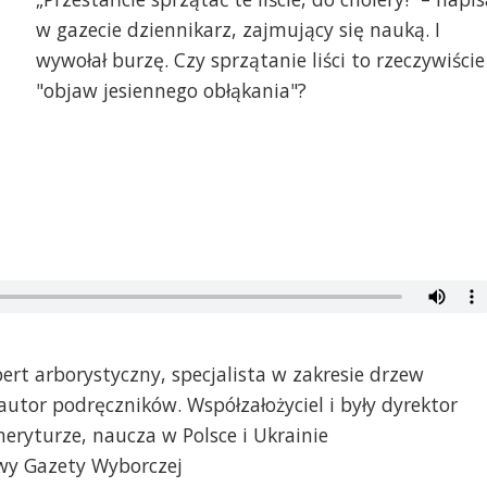
w gazecie dziennikarz, zajmujący się nauką. I
wywołał burzę. Czy sprzątanie liści to rzeczywiście
"objaw jesiennego obłąkania"?
pert arborystyczny, specjalista w zakresie drzew
autor podręczników. Współzałożyciel i były dyrektor
eryturze, naucza w Polsce i Ukrainie
wy Gazety Wyborczej