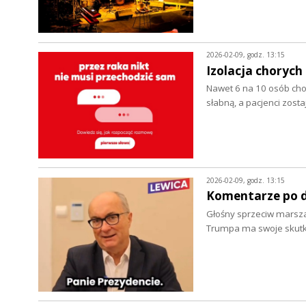
2026-02-09, godz. 13:15
Izolacja chorych
Nawet 6 na 10 osób chor
słabną, a pacjenci zost
2026-02-09, godz. 13:15
Komentarze po d
Głośny sprzeciw marsz
Trumpa ma swoje skutki