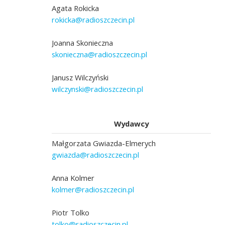
Agata Rokicka
rokicka@radioszczecin.pl
Joanna Skonieczna
skonieczna@radioszczecin.pl
Janusz Wilczyński
wilczynski@radioszczecin.pl
Wydawcy
Małgorzata Gwiazda-Elmerych
gwiazda@radioszczecin.pl
Anna Kolmer
kolmer@radioszczecin.pl
Piotr Tolko
tolko@radioszczecin.pl