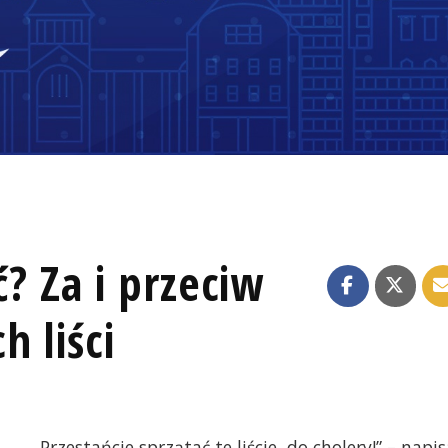
ć? Za i przeciw
h liści
„Przestańcie sprzątać te liście, do cholery!” – napis