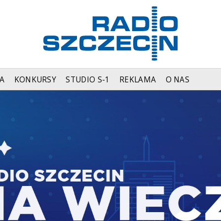
A
KONKURSY
STUDIO S-1
REKLAMA
O NAS