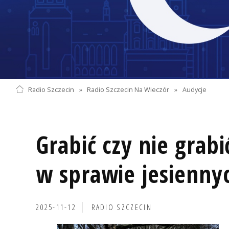
Radio Szczecin
»
Radio Szczecin Na Wieczór
»
Audycje
Grabić czy nie grabi
w sprawie jesiennyc
2025-11-12
RADIO SZCZECIN