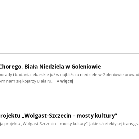
horego. Biała Niedziela w Goleniowie
porady i badania lekarskie już w najbliższa niedziele w Goleniowie prow
zym nam się kojarzy Biała Ni…
» więcej
ojektu „Wolgast-Szczecin – mosty kultury”
a projektu „Wolgast-Szczecin – mosty kultury”. Jakie są efekty tej transgr