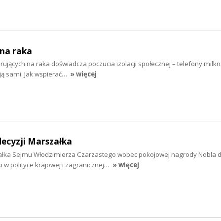
 na raka
ujących na raka doświadcza poczucia izolacji społecznej – telefony milkną
ają sami. Jak wspierać…
» więcej
ecyzji Marszałka
ałka Sejmu Włodzimierza Czarzastego wobec pokojowej nagrody Nobla d
 w polityce krajowej i zagranicznej…
» więcej