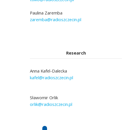
Paulina Zaremba
zaremba@radioszczecin.pl
Research
Anna Kafel-Dalecka
kafel@radioszczecin.pl
Sławomir Orlik
orlik@radioszczecin.pl