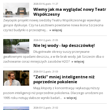
2026-03-16, godz. 11:27
Wiemy jak ma wyglądać nowy Teatr
Współczesny
Zwycięski projekt nowej siedziby Teatru Współczesnego wywołuje
gorące dyskusje. Czy na Łasztowni powstanie nowa ikona Szczecina
czy też budynki o przeciętnej…
» więcej
2026-03-12, godz. 21:05
Nie lej wody - łap deszczówkę!
Długotrwałe okresy suszy przerywane
gwałtownymi opadami deszczu, a w tle brak wody. Jak Szczecin dba o
zachowanie coraz mniejszych zasobów H2O?
» więcej
2026-03-12, godz. 21:03
"Zetki" mniej inteligentne niż
poprzednie pokolenie
Mają kłopoty z koncentracją i wykazują niższy
poziom inteligencji niż poprzednie pokolenia. Dlaczego urodzeni po
1995 roku notują słabsze wyniki badań…
» więcej
2026-03-12, godz. 21:02