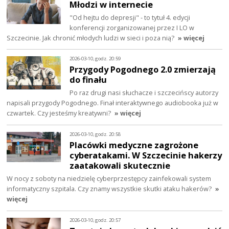
Młodzi w internecie
"Od hejtu do depresji" - to tytuł 4. edycji
konferencji zorganizowanej przez I LO w
Szczecinie. Jak chronić młodych ludzi w sieci i poza nią?
» więcej
2026-03-10, godz. 20:59
Przygody Pogodnego 2.0 zmierzają
do finału
Po raz drugi nasi słuchacze i szczecińscy autorzy
napisali przygody Pogodnego. Finał interaktywnego audiobooka już w
czwartek. Czy jesteśmy kreatywni?
» więcej
2026-03-10, godz. 20:58
Placówki medyczne zagrożone
cyberatakami. W Szczecinie hakerzy
zaatakowali skutecznie
W nocy z soboty na niedzielę cyberprzestępcy zainfekowali system
informatyczny szpitala. Czy znamy wszystkie skutki ataku hakerów?
»
więcej
2026-03-10, godz. 20:57