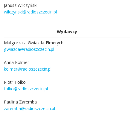
Janusz Wilczyński
wilczynski@radioszczecin.pl
Wydawcy
Małgorzata Gwiazda-Elmerych
gwiazda@radioszczecin.pl
Anna Kolmer
kolmer@radioszczecin.pl
Piotr Tolko
tolko@radioszczecin.pl
Paulina Zaremba
zaremba@radioszczecin.pl