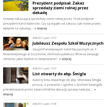
Prezydent podpisał. Zakaz
sprzedaży ziemi rolnej przez
dekadę
Ustawę zakazującą sprzedaży ziemi rolnej przez 10 lat podpisał
prezydent Karol Nawrocki. Czy są wyjątki od zakazu i jak nowe prawo
wpłynie na sytuację…
» więcej
2026-03-11, godz. 13:57
Jubileusz Zespołu Szkół Muzycznych
Zespół Państwowych Szkół Muzycznych im. F.
Nowowiejskiego w Szczecinie, obchodzi jubileusz 80-lecia swojego
istnienia. Jakie będzie to świętowanie?
» więcej
2026-03-11, godz. 13:57
List otwarty do abp. Śmigla
Autorzy listu otwartego do abp. Wiesława Śmigla
proszą „o poważne i zgodne z duchem Ewangelii
potraktowanie przez zwierzchników diecezji sprawy nadużyć…
»
więcej
2026-03-11, godz. 13:56