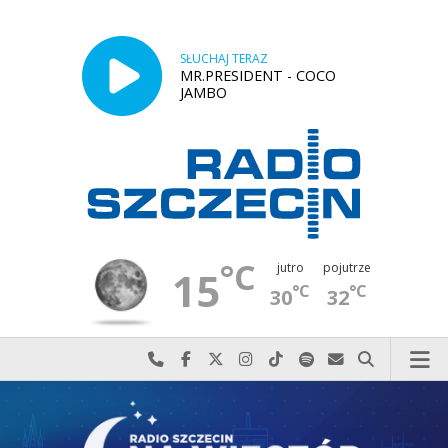
SŁUCHAJ TERAZ
MR.PRESIDENT - COCO
JAMBO
°C
jutro
pojutrze
15
°C
°C
30
32
Najlepiej po prostu do nas zadzwoń
Odwiedź nas na Facebook-u
Odwiedź nas na X
Odwiedź nas na Instagram-ie
Odwiedź nas na TikTok-u
Szukaj nas na Spotify
Wyślij do nas w
Szukaj