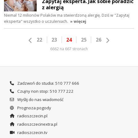
Zapytaj eksperta. Jak sobie poradzić
z alergią
Niemal 12 milionów Polaków ma stwierdzoną alergię. Dziś w "Zapytaj
eksperta" wszystko o uczuleniach.
» więcej
22
23
24
25
26
6662 na 667 stronach
Zadzwoń do studia: 510 777 666
Czujny non stop: 510 777 222
Wyślij do nas wiadomość
Prognoza pogody
radioszczecin.pl
radioszczecinextra.pl
radioszczecin.tv