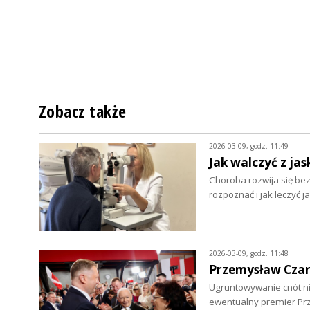
Zobacz także
2026-03-09, godz. 11:49
Jak walczyć z jas
Choroba rozwija się be
rozpoznać i jak leczyć j
2026-03-09, godz. 11:48
Przemysław Czarn
Ugruntowywanie cnót nie
ewentualny premier Pr