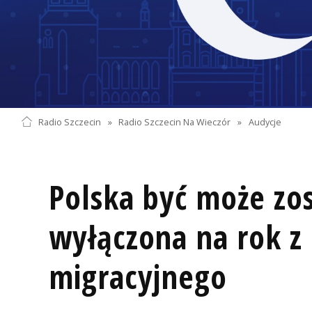
Radio Szczecin
»
Radio Szczecin Na Wieczór
»
Audycje
Polska być może zo
wyłączona na rok z
migracyjnego