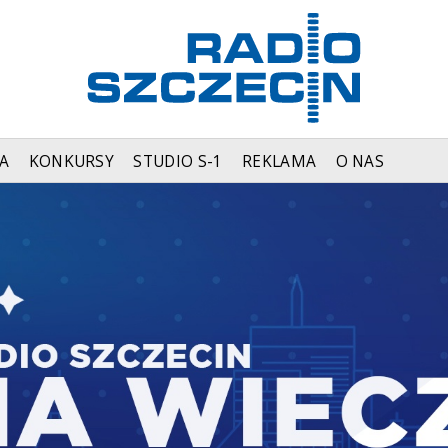
A
KONKURSY
STUDIO S-1
REKLAMA
O NAS