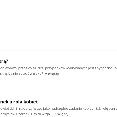
krą?
zobjawowo, przez co aż 70% przypadków wykrywanych jest zbyt późno. Ja
askrę, by nie stracić wzroku?
» więcej
ek a rola kobiet
wieścich i macierzyństwo jako nadrzędne zadanie kobiet – tak rolę pań 
zemysław Czarnek. Czy ta wizja…
» więcej