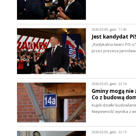
2026-03-09, godz. 11:45
Jest kandydat Pi
„Radykalna twarz PiS-u
przez prezesa Jarosła
2026-03-05, godz. 22:14
Gminy mogą nie 
Co z budową do
Kupili działki budowlan
Niepewność wynika z w
2026-03-05, godz. 22:13