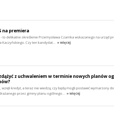
S na premiera
” - to delikatne określenie Przemysława Czarnka wskazanego na urząd p
wa Kaczyńskiego. Czy ten kandydat…
» więcej
zdążyć z uchwaleniem w terminie nowych planów og
mów?
e, wzięli kredyt, a teraz nie wiedzą, czy będą mogli postawić wymarzony d
drażanego przez gminy planu ogólnego…
» więcej