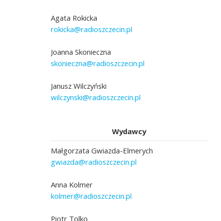
Agata Rokicka
rokicka@radioszczecin.pl
Joanna Skonieczna
skonieczna@radioszczecin.pl
Janusz Wilczyński
wilczynski@radioszczecin.pl
Wydawcy
Małgorzata Gwiazda-Elmerych
gwiazda@radioszczecin.pl
Anna Kolmer
kolmer@radioszczecin.pl
Piotr Tolko