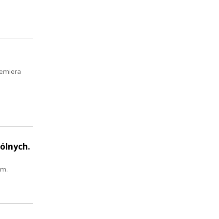
remiera
ólnych.
om.