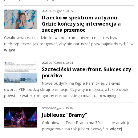
2026-02-19, godz. 20:55
Dziecko w spektrum autyzmu.
Gdzie kończy się interwencja a
zaczyna przemoc
Gwałtowna reakcja dziecka w spektrum autyzmu na stres bywa
niebezpieczna. Jak reagować, aby nie naruszać praw najmłodszych?
»
więcej
2026-02-19, godz. 20:54
Szczeciński waterfront. Sukces czy
porażka
Nowe budynki na Kępie Parnickiej, vis-a-vis
dworca PKP, budzą skrajne emocje. Czy w tym miejscu, a także obok,
powstaje waterfront godny europejskiego miasta…
» więcej
2026-02-18, godz. 15:18
Jubileusz "Bramy"
Goleniowski Teatr Brama ma 30 lat. Jakie atrakcje
przygotował na rok jubileuszowy?
» więcej