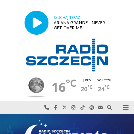
SŁUCHAJ TERAZ
ARIANA GRANDE - NEVER
GET OVER ME
°C
jutro
pojutrze
16
°C
°C
20
24
Najlepiej po prostu do nas zadzwoń
Odwiedź nas na Facebook-u
Odwiedź nas na X
Odwiedź nas na Instagram-ie
Odwiedź nas na TikTok-u
Szukaj nas na Spotify
Wyślij do nas w
Szukaj