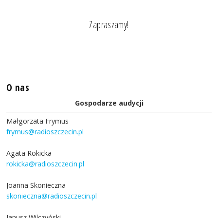
Zapraszamy!
O nas
Gospodarze audycji
Małgorzata Frymus
frymus@radioszczecin.pl
Agata Rokicka
rokicka@radioszczecin.pl
Joanna Skonieczna
skonieczna@radioszczecin.pl
Janusz Wilczyński