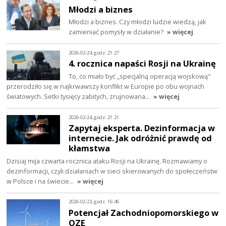
Młodzi a biznes
Młodzi a biznes. Czy młodzi ludzie wiedzą, jak
zamieniać pomysły w działanie?
» więcej
2026-02-24, godz. 21:27
4. rocznica napaści Rosji na Ukrainę
To, co miało być „specjalną operacją wojskową"
przerodziło się w najkrwawszy konflikt w Europie po obu wojnach
światowych. Setki tysięcy zabitych, zrujnowana…
» więcej
2026-02-24, godz. 21:21
Zapytaj eksperta. Dezinformacja w
internecie. Jak odróżnić prawdę od
kłamstwa
Dzisiaj mija czwarta rocznica ataku Rosji na Ukrainę. Rozmawiamy o
dezinformacji, czyli działaniach w sieci skierowanych do społeczeństw
w Polsce i na świecie…
» więcej
2026-02-23, godz. 16:46
Potencjał Zachodniopomorskiego w
OZE