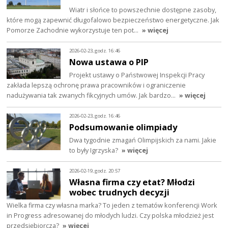
Wiatr i słońce to powszechnie dostępne zasoby,
które mogą zapewnić długofalowo bezpieczeństwo energetyczne. Jak
Pomorze Zachodnie wykorzystuje ten pot…
» więcej
2026-02-23, godz. 16:46
Nowa ustawa o PIP
Projekt ustawy o Państwowej Inspekcji Pracy
zakłada lepszą ochronę prawa pracowników i ograniczenie
nadużywania tak zwanych fikcyjnych umów. Jak bardzo…
» więcej
2026-02-23, godz. 16:46
Podsumowanie olimpiady
Dwa tygodnie zmagań Olimpijskich za nami. Jakie
to były Igrzyska?
» więcej
2026-02-19, godz. 20:57
Własna firma czy etat? Młodzi
wobec trudnych decyzji
Wielka firma czy własna marka? To jeden z tematów konferencji Work
in Progress adresowanej do młodych ludzi. Czy polska młodzież jest
przedsiębiorcza?
» więcej