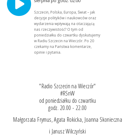
sierpnia po godz. 02:00
Szczecin, Polska, Europa, Świat – jak
decyzje polityków i naukowców oraz
wydarzenia wpływają na otaczającą
nas rzeczywistość? O tym od
poniedziałku do czwartku dyskutujemy
w Radiu Szczecin na Wieczór. Po 20
czekamy na Państwa komentarze,
opinie i pytania.
"Radio Szczecin na Wieczór"
#RSnW
od poniedziałku do czwartku
godz. 20.00 - 22.00
Małgorzata Frymus, Agata Rokicka, Joanna Skonieczna
i Janusz Wilczyński