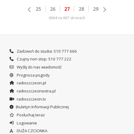
25
26
27
28
29
6664 na 667 stronach
Zadzwoń do studia: 510 777 666
Czujny non stop: 510 777 222
Wyślij do nas wiadomość
Prognoza pogody
radioszczecin.pl
radioszczecinextra.pl
radioszczecin.tv
Biuletyn Informacji Publicznej
Posłuchaj teraz
Logowanie
DUŻA CZCIONKA