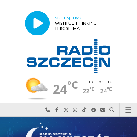
SŁUCHAJ TERAZ
WISHFUL THINKING -
HIROSHIMA
°C
jutro
pojutrze
24
°C
°C
22
24
Najlepiej po prostu do nas zadzwoń
Odwiedź nas na Facebook-u
Odwiedź nas na X
Odwiedź nas na Instagram-ie
Odwiedź nas na TikTok-u
Szukaj nas na Spotify
Wyślij do nas w
Szukaj