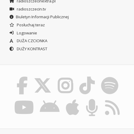
radioszczecinextra.pl
radioszczecin.tv
Biuletyn Informacji Publicznej
Posłuchaj teraz
Logowanie
DUŻA CZCIONKA
DUŻY KONTRAST