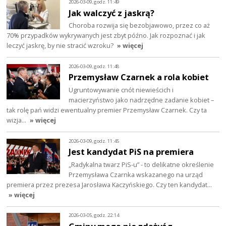
2026-03-09, godz. 11:49
Jak walczyć z jaskrą?
Choroba rozwija się bezobjawowo, przez co aż
70% przypadków wykrywanych jest zbyt późno. Jak rozpoznać i jak
leczyć jaskrę, by nie stracić wzroku?
» więcej
2026-03-09, godz. 11:48
Przemysław Czarnek a rola kobiet
Ugruntowywanie cnót niewieścich i
macierzyństwo jako nadrzędne zadanie kobiet –
tak rolę pań widzi ewentualny premier Przemysław Czarnek. Czy ta
wizja…
» więcej
2026-03-09, godz. 11:45
Jest kandydat PiS na premiera
„Radykalna twarz PiS-u” - to delikatne określenie
Przemysława Czarnka wskazanego na urząd
premiera przez prezesa Jarosława Kaczyńskiego. Czy ten kandydat…
» więcej
2026-03-05, godz. 22:14