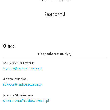
Zapraszamy!
O nas
Gospodarze audycji
Małgorzata Frymus
frymus@radioszczecin.pl
Agata Rokicka
rokicka@radioszczecin.pl
Joanna Skonieczna
skonieczna@radioszczecin.pl