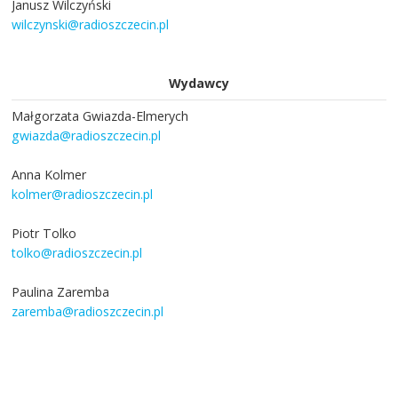
Janusz Wilczyński
wilczynski@radioszczecin.pl
Wydawcy
Małgorzata Gwiazda-Elmerych
gwiazda@radioszczecin.pl
Anna Kolmer
kolmer@radioszczecin.pl
Piotr Tolko
tolko@radioszczecin.pl
Paulina Zaremba
zaremba@radioszczecin.pl