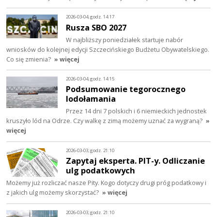
2026-03-04, godz. 14:17
Rusza SBO 2027
W najbliższy poniedziałek startuje nabór
wniosków do kolejnej edycji Szczecińskiego Budżetu Obywatelskiego.
Co się zmienia?
» więcej
2026-03-04, godz. 14:15
Podsumowanie tegorocznego
lodołamania
Przez 14 dni 7 polskich i 6 niemieckich jednostek
kruszyło lód na Odrze. Czy walkę z zimą możemy uznać za wygraną?
»
więcej
2026-03-03, godz. 21:10
Zapytaj eksperta. PIT-y. Odliczanie
ulg podatkowych
Możemy już rozliczać nasze Pity. Kogo dotyczy drugi próg podatkowy i
z jakich ulg możemy skorzystać?
» więcej
2026-03-03, godz. 21:10