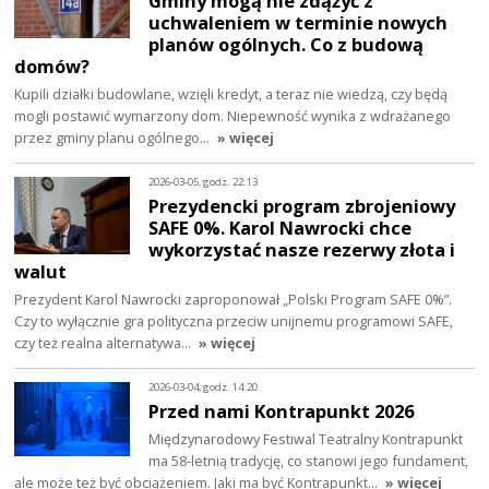
Gminy mogą nie zdążyć z
uchwaleniem w terminie nowych
planów ogólnych. Co z budową
domów?
Kupili działki budowlane, wzięli kredyt, a teraz nie wiedzą, czy będą
mogli postawić wymarzony dom. Niepewność wynika z wdrażanego
przez gminy planu ogólnego…
» więcej
2026-03-05, godz. 22:13
Prezydencki program zbrojeniowy
SAFE 0%. Karol Nawrocki chce
wykorzystać nasze rezerwy złota i
walut
Prezydent Karol Nawrocki zaproponował „Polski Program SAFE 0%”.
Czy to wyłącznie gra polityczna przeciw unijnemu programowi SAFE,
czy też realna alternatywa…
» więcej
2026-03-04, godz. 14:20
Przed nami Kontrapunkt 2026
Międzynarodowy Festiwal Teatralny Kontrapunkt
ma 58-letnią tradycję, co stanowi jego fundament,
ale może też być obciążeniem. Jaki ma być Kontrapunkt…
» więcej