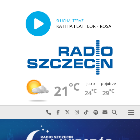
SŁUCHAJ TERAZ
KATHIA FEAT. LOR - ROSA
°C
jutro
pojutrze
21
°C
°C
24
29
Najlepiej po prostu do nas zadzwoń
Odwiedź nas na Facebook-u
Odwiedź nas na X
Odwiedź nas na Instagram-ie
Odwiedź nas na TikTok-u
Szukaj nas na Spotify
Wyślij do nas w
Szukaj