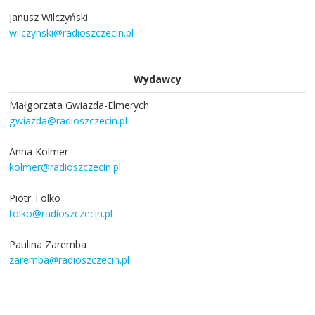
Janusz Wilczyński
wilczynski@radioszczecin.pl
Wydawcy
Małgorzata Gwiazda-Elmerych
gwiazda@radioszczecin.pl
Anna Kolmer
kolmer@radioszczecin.pl
Piotr Tolko
tolko@radioszczecin.pl
Paulina Zaremba
zaremba@radioszczecin.pl