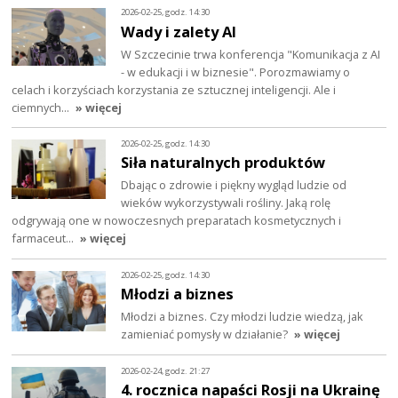
2026-02-25, godz. 14:30
Wady i zalety AI
W Szczecinie trwa konferencja "Komunikacja z AI
- w edukacji i w biznesie". Porozmawiamy o
celach i korzyściach korzystania ze sztucznej inteligencji. Ale i
ciemnych…
» więcej
2026-02-25, godz. 14:30
Siła naturalnych produktów
Dbając o zdrowie i piękny wygląd ludzie od
wieków wykorzystywali rośliny. Jaką rolę
odgrywają one w nowoczesnych preparatach kosmetycznych i
farmaceut…
» więcej
2026-02-25, godz. 14:30
Młodzi a biznes
Młodzi a biznes. Czy młodzi ludzie wiedzą, jak
zamieniać pomysły w działanie?
» więcej
2026-02-24, godz. 21:27
4. rocznica napaści Rosji na Ukrainę