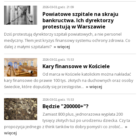
2026-03-03, godz. 21:09
Powiatowe szpitale na skraju
bankructwa. Ich dyrektorzy
protestują w Warszawie
Dziś protestują dyrektorzy szpitali powiatowych, a nie personel
medyczny. Tłem jest kryzys finansowy systemu ochrony zdrowia. Co
dalej z małymi szpitalami?
» więcej
2026-03-02, godz. 15:53
Kary finansowe w Kościele
Od marca w Kościele katolickim można nakładać
kary finansowe do prawie 100 tys. złotych na duchownych oraz osoby
świeckie, które dopuściły się przestępstw…
» więcej
2026-03-02, godz. 15:53
Będzie "200000+"?
Zamiast 800 plus, jednorazowa wypłata 200
tysięcy złotych tuż po urodzeniu dziecka. Czy ta
propozycja jednego z think tanków to dobry pomysł i co zrobić…
»
więcej