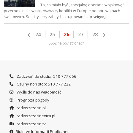
To, co miało być „specjalną operacją wojskową"
przerodziło się w najkrwawszy konflikt w Europie po obu wojnach
światowych. Setki tysięcy zabitych, zrujnowana…
» więcej
24
25
26
27
28
6662 na 667 stronach
Zadzwoń do studia: 510 777 666
Czujny non stop: 510 777 222
Wyślij do nas wiadomość
Prognoza pogody
radioszczecin.pl
radioszczecinextra.pl
radioszczecin.tv
Biuletyn Informacji Publicznej