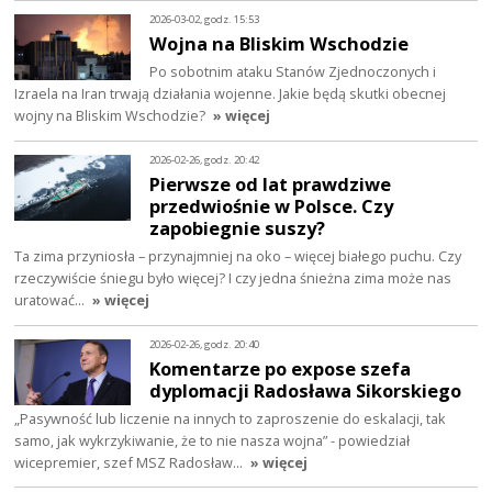
2026-03-02, godz. 15:53
Wojna na Bliskim Wschodzie
Po sobotnim ataku Stanów Zjednoczonych i
Izraela na Iran trwają działania wojenne. Jakie będą skutki obecnej
wojny na Bliskim Wschodzie?
» więcej
2026-02-26, godz. 20:42
Pierwsze od lat prawdziwe
przedwiośnie w Polsce. Czy
zapobiegnie suszy?
Ta zima przyniosła – przynajmniej na oko – więcej białego puchu. Czy
rzeczywiście śniegu było więcej? I czy jedna śnieżna zima może nas
uratować…
» więcej
2026-02-26, godz. 20:40
Komentarze po expose szefa
dyplomacji Radosława Sikorskiego
„Pasywność lub liczenie na innych to zaproszenie do eskalacji, tak
samo, jak wykrzykiwanie, że to nie nasza wojna” - powiedział
wicepremier, szef MSZ Radosław…
» więcej