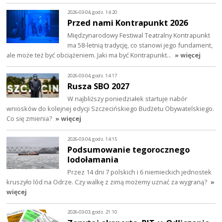
2026-03-04, godz. 14:20
Przed nami Kontrapunkt 2026
Międzynarodowy Festiwal Teatralny Kontrapunkt
ma 58-letnią tradycję, co stanowi jego fundament,
ale może też być obciążeniem. Jaki ma być Kontrapunkt…
» więcej
2026-03-04, godz. 14:17
Rusza SBO 2027
W najbliższy poniedziałek startuje nabór
wniosków do kolejnej edycji Szczecińskiego Budżetu Obywatelskiego.
Co się zmienia?
» więcej
2026-03-04, godz. 14:15
Podsumowanie tegorocznego
lodołamania
Przez 14 dni 7 polskich i 6 niemieckich jednostek
kruszyło lód na Odrze. Czy walkę z zimą możemy uznać za wygraną?
»
więcej
2026-03-03, godz. 21:10