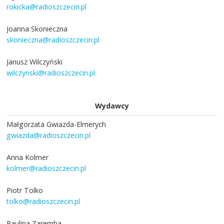
rokicka@radioszczecin.pl
Joanna Skonieczna
skonieczna@radioszczecin.pl
Janusz Wilczyński
wilczynski@radioszczecin.pl
Wydawcy
Małgorzata Gwiazda-Elmerych
gwiazda@radioszczecin.pl
Anna Kolmer
kolmer@radioszczecin.pl
Piotr Tolko
tolko@radioszczecin.pl
Paulina Zaremba