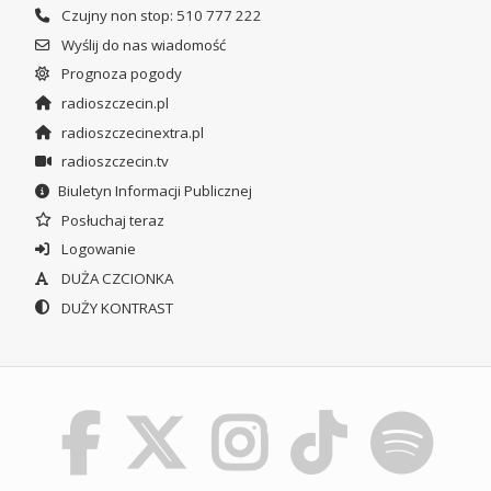
Czujny non stop: 510 777 222
Wyślij do nas wiadomość
Prognoza pogody
radioszczecin.pl
radioszczecinextra.pl
radioszczecin.tv
Biuletyn Informacji Publicznej
Posłuchaj teraz
Logowanie
DUŻA CZCIONKA
DUŻY KONTRAST