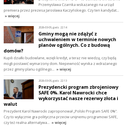
Przemysława Czarnka wskazanego na urząd
premiera przez prezesa Jarosława Kaczyńskiego. Czy ten kandydat…
» więcej
2026-03-05, godz. 22:14
Gminy mogą nie zdążyć z
uchwaleniem w terminie nowych
planów ogólnych. Co z budową
domów?
Kupili działki budowlane, wzięli kredyt, a teraz nie wiedzą, czy będą
mogli postawić wymarzony dom. Niepewność wynika z wdrażanego
przez gminy planu ogólnego…
» więcej
2026-03-05, godz. 22:13
Prezydencki program zbrojeniowy
SAFE 0%. Karol Nawrocki chce
wykorzystać nasze rezerwy złota i
walut
Prezydent Karol Nawrocki zaproponował „Polski Program SAFE 0%”.
Czy to wyłącznie gra polityczna przeciw unijnemu programowi SAFE,
czy też realna alternatywa…
» więcej