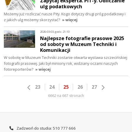
Zapytaj eksperta. PIT-y. Odliczanie
ulg podatkowych
Możemy już rozliczać nasze Pity. Kogo dotyczy drugi próg podatkowy i
z jakich ulg możemy skorzystać?
» więcej
2026-03-03, godz. 21:10
Najlepsze fotografie prasowe 2025
od soboty w Muzeum Techniki i
Komunikacji
W sobotę w Muzeum Techniki zostanie otwarta wystawa szczecińskiej
fotografii prasowej. Jaki był miniony rok, widziany oczami naszych
fotoreporterów?
» więcej
23
24
25
26
27
6662 na 667 stronach
Zadzwoń do studia: 510 777 666