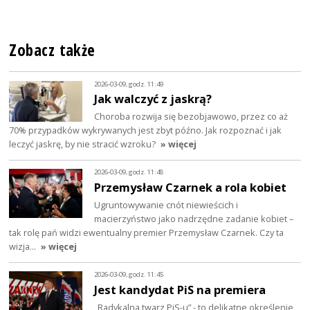
Zobacz także
2026-03-09, godz. 11:49
Jak walczyć z jaskrą?
Choroba rozwija się bezobjawowo, przez co aż
70% przypadków wykrywanych jest zbyt późno. Jak rozpoznać i jak
leczyć jaskrę, by nie stracić wzroku?
» więcej
2026-03-09, godz. 11:48
Przemysław Czarnek a rola kobiet
Ugruntowywanie cnót niewieścich i
macierzyństwo jako nadrzędne zadanie kobiet –
tak rolę pań widzi ewentualny premier Przemysław Czarnek. Czy ta
wizja…
» więcej
2026-03-09, godz. 11:45
Jest kandydat PiS na premiera
„Radykalna twarz PiS-u” - to delikatne określenie