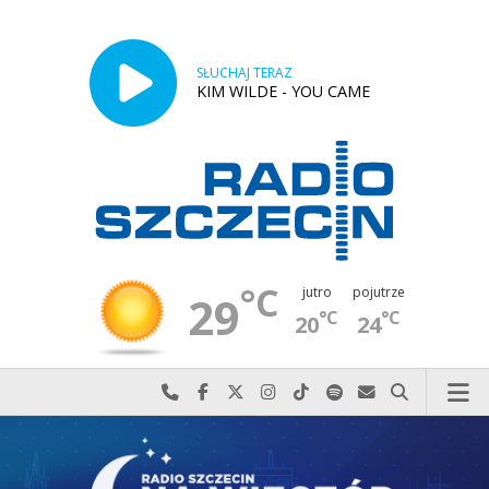
SŁUCHAJ TERAZ
KIM WILDE - YOU CAME
°C
jutro
pojutrze
29
°C
°C
20
24
Najlepiej po prostu do nas zadzwoń
Odwiedź nas na Facebook-u
Odwiedź nas na X
Odwiedź nas na Instagram-ie
Odwiedź nas na TikTok-u
Szukaj nas na Spotify
Wyślij do nas w
Szukaj