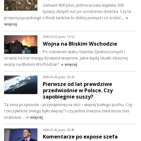
Zamiast 800 plus, jednorazowa wypłata 200
tysięcy złotych tuż po urodzeniu dziecka. Czy ta
propozycja jednego z think tanków to dobry pomysł i co zrobić…
»
więcej
2026-03-02, godz. 15:53
Wojna na Bliskim Wschodzie
Po sobotnim ataku Stanów Zjednoczonych i
Izraela na Iran trwają działania wojenne. Jakie będą skutki obecnej
wojny na Bliskim Wschodzie?
» więcej
2026-02-26, godz. 20:42
Pierwsze od lat prawdziwe
przedwiośnie w Polsce. Czy
zapobiegnie suszy?
Ta zima przyniosła – przynajmniej na oko – więcej białego puchu. Czy
rzeczywiście śniegu było więcej? I czy jedna śnieżna zima może nas
uratować…
» więcej
2026-02-26, godz. 20:40
Komentarze po expose szefa