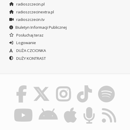
radioszczecin.pl
radioszczecinextra.pl
radioszczecin.tv
Biuletyn Informacji Publicznej
Posłuchaj teraz
Logowanie
DUŻA CZCIONKA
DUŻY KONTRAST