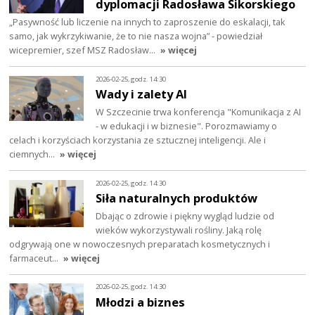
dyplomacji Radosława Sikorskiego
„Pasywność lub liczenie na innych to zaproszenie do eskalacji, tak
samo, jak wykrzykiwanie, że to nie nasza wojna” - powiedział
wicepremier, szef MSZ Radosław…
» więcej
2026-02-25, godz. 14:30
Wady i zalety AI
W Szczecinie trwa konferencja "Komunikacja z AI
- w edukacji i w biznesie". Porozmawiamy o
celach i korzyściach korzystania ze sztucznej inteligencji. Ale i
ciemnych…
» więcej
2026-02-25, godz. 14:30
Siła naturalnych produktów
Dbając o zdrowie i piękny wygląd ludzie od
wieków wykorzystywali rośliny. Jaką rolę
odgrywają one w nowoczesnych preparatach kosmetycznych i
farmaceut…
» więcej
2026-02-25, godz. 14:30
Młodzi a biznes