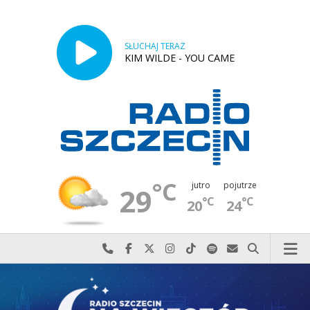
SŁUCHAJ TERAZ
KIM WILDE - YOU CAME
°C
jutro
pojutrze
29
°C
°C
20
24
Najlepiej po prostu do nas zadzwoń
Odwiedź nas na Facebook-u
Odwiedź nas na X
Odwiedź nas na Instagram-ie
Odwiedź nas na TikTok-u
Szukaj nas na Spotify
Wyślij do nas w
Szukaj