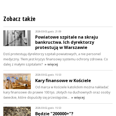
Zobacz także
2026-03-03, godz. 21:09
Powiatowe szpitale na skraju
bankructwa. Ich dyrektorzy
protestują w Warszawie
Dziś protestują dyrektorzy szpitali powiatowych, a nie personel
medyczny. Tłem jest kryzys finansowy systemu ochrony zdrowia. Co
dalej z małymi szpitalami?
» więcej
2026-03-02, godz. 15:53
Kary finansowe w Kościele
Od marca w Kościele katolickim można nakładać
kary finansowe do prawie 100 tys. złotych na duchownych oraz osoby
świeckie, które dopuściły się przestępstw…
» więcej
2026-03-02, godz. 15:53
Będzie "200000+"?