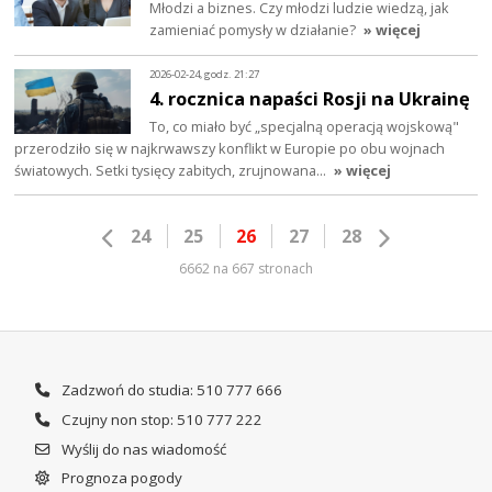
Młodzi a biznes. Czy młodzi ludzie wiedzą, jak
zamieniać pomysły w działanie?
» więcej
2026-02-24, godz. 21:27
4. rocznica napaści Rosji na Ukrainę
To, co miało być „specjalną operacją wojskową"
przerodziło się w najkrwawszy konflikt w Europie po obu wojnach
światowych. Setki tysięcy zabitych, zrujnowana…
» więcej
24
25
26
27
28
6662 na 667 stronach
Zadzwoń do studia: 510 777 666
Czujny non stop: 510 777 222
Wyślij do nas wiadomość
Prognoza pogody