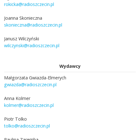
rokicka@radioszczecin.pl
Joanna Skonieczna
skonieczna@radioszczecin.pl
Janusz Wilczyński
wilczynski@radioszczecin.pl
Wydawcy
Małgorzata Gwiazda-Elmerych
gwiazda@radioszczecin.pl
Anna Kolmer
kolmer@radioszczecin.pl
Piotr Tolko
tolko@radioszczecin.pl
Paulina Zaremba