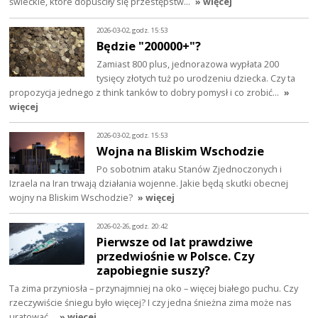
świeckie, które dopuściły się przestępstw…
» więcej
2026-03-02, godz. 15:53
Będzie "200000+"?
Zamiast 800 plus, jednorazowa wypłata 200
tysięcy złotych tuż po urodzeniu dziecka. Czy ta
propozycja jednego z think tanków to dobry pomysł i co zrobić…
»
więcej
2026-03-02, godz. 15:53
Wojna na Bliskim Wschodzie
Po sobotnim ataku Stanów Zjednoczonych i
Izraela na Iran trwają działania wojenne. Jakie będą skutki obecnej
wojny na Bliskim Wschodzie?
» więcej
2026-02-26, godz. 20:42
Pierwsze od lat prawdziwe
przedwiośnie w Polsce. Czy
zapobiegnie suszy?
Ta zima przyniosła – przynajmniej na oko – więcej białego puchu. Czy
rzeczywiście śniegu było więcej? I czy jedna śnieżna zima może nas
uratować…
» więcej