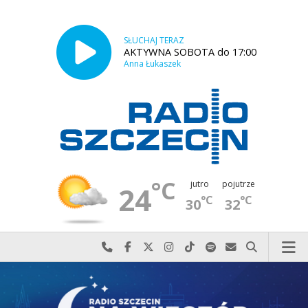
SŁUCHAJ TERAZ
AKTYWNA SOBOTA do 17:00
Anna Łukaszek
°C
jutro
pojutrze
24
°C
°C
30
32
Najlepiej po prostu do nas zadzwoń
Odwiedź nas na Facebook-u
Odwiedź nas na X
Odwiedź nas na Instagram-ie
Odwiedź nas na TikTok-u
Szukaj nas na Spotify
Wyślij do nas w
Szukaj