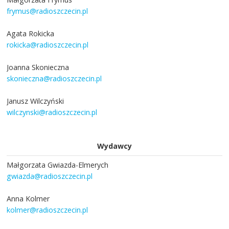
frymus@radioszczecin.pl
Agata Rokicka
rokicka@radioszczecin.pl
Joanna Skonieczna
skonieczna@radioszczecin.pl
Janusz Wilczyński
wilczynski@radioszczecin.pl
Wydawcy
Małgorzata Gwiazda-Elmerych
gwiazda@radioszczecin.pl
Anna Kolmer
kolmer@radioszczecin.pl