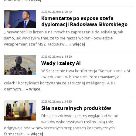
2026-02-26, godz. 20:40
Komentarze po expose szefa
dyplomacji Radosława Sikorskiego
„Pasywność lub liczenie na innych to zaproszenie do eskalacji, tak
samo, jak wykrzykiwanie, że to nie nasza wojna” - powiedział
wicepremier, szef MSZ Radosław…
» więcej
2026-02-25, godz. 14:30
Wady i zalety AI
W Szczecinie trwa konferencja "Komunikacja z AI
- w edukacji i w biznesie". Porozmawiamy o
celach i korzyściach korzystania ze sztucznej inteligencji. Ale i
ciemnych…
» więcej
2026-02-25, godz. 14:30
Siła naturalnych produktów
Dbając o zdrowie i piękny wygląd ludzie od
wieków wykorzystywali rośliny. Jaką rolę
odgrywają one w nowoczesnych preparatach kosmetycznych i
farmaceut…
» więcej