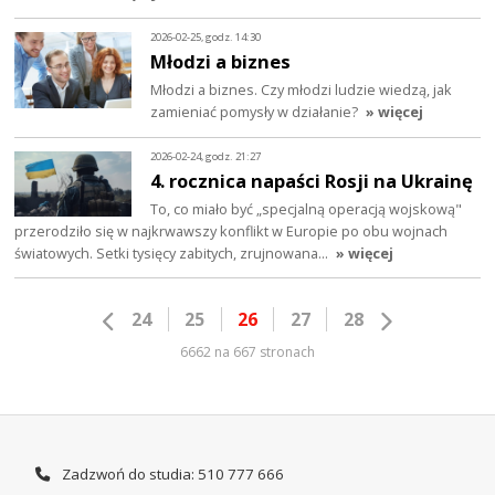
2026-02-25, godz. 14:30
Młodzi a biznes
Młodzi a biznes. Czy młodzi ludzie wiedzą, jak
zamieniać pomysły w działanie?
» więcej
2026-02-24, godz. 21:27
4. rocznica napaści Rosji na Ukrainę
To, co miało być „specjalną operacją wojskową"
przerodziło się w najkrwawszy konflikt w Europie po obu wojnach
światowych. Setki tysięcy zabitych, zrujnowana…
» więcej
24
25
26
27
28
6662 na 667 stronach
Zadzwoń do studia: 510 777 666