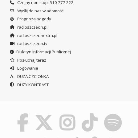
Czujny non stop: 510 777 222
Wyślij do nas wiadomość
Prognoza pogody
radioszczecin.pl
radioszczecinextra.pl
radioszczecin.tv
Biuletyn Informacji Publicznej
Posłuchaj teraz
Logowanie
DUŻA CZCIONKA
DUŻY KONTRAST