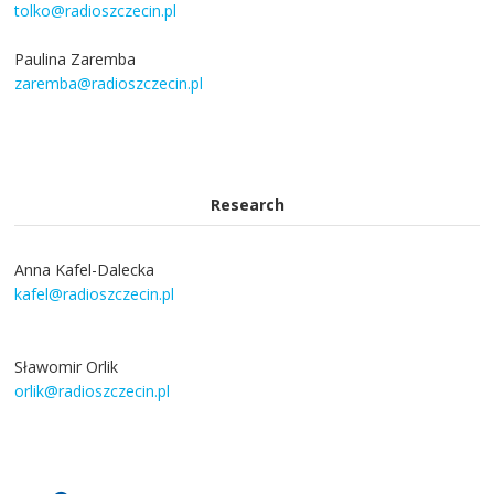
tolko@radioszczecin.pl
Paulina Zaremba
zaremba@radioszczecin.pl
Research
Anna Kafel-Dalecka
kafel@radioszczecin.pl
Sławomir Orlik
orlik@radioszczecin.pl