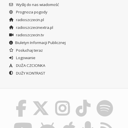
Wyślij do nas wiadomość
Prognoza pogody
radioszczecin.pl
radioszczecinextra.pl
radioszczecin.tv
Biuletyn Informacji Publicznej
Posłuchaj teraz
Logowanie
DUŻA CZCIONKA
DUŻY KONTRAST