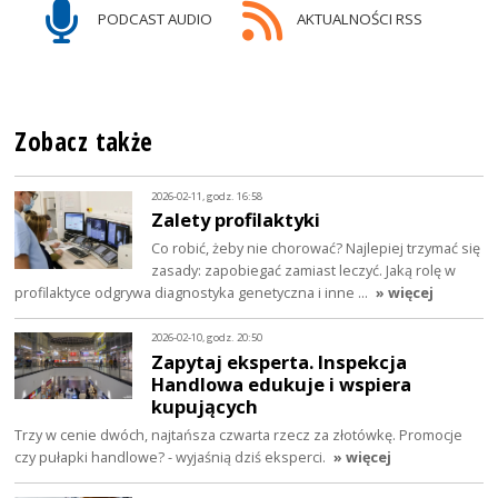
PODCAST AUDIO
AKTUALNOŚCI RSS
Zobacz także
2026-02-11, godz. 16:58
Zalety profilaktyki
Co robić, żeby nie chorować? Najlepiej trzymać się
zasady: zapobiegać zamiast leczyć. Jaką rolę w
profilaktyce odgrywa diagnostyka genetyczna i inne …
» więcej
2026-02-10, godz. 20:50
Zapytaj eksperta. Inspekcja
Handlowa edukuje i wspiera
kupujących
Trzy w cenie dwóch, najtańsza czwarta rzecz za złotówkę. Promocje
czy pułapki handlowe? - wyjaśnią dziś eksperci.
» więcej