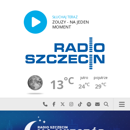
SŁUCHAJ TERAZ
ZOUZY - NA JEDEN
MOMENT
°C
jutro
pojutrze
13
°C
°C
24
29
Najlepiej po prostu do nas zadzwoń
Odwiedź nas na Facebook-u
Odwiedź nas na X
Odwiedź nas na Instagram-ie
Odwiedź nas na TikTok-u
Szukaj nas na Spotify
Wyślij do nas w
Szukaj