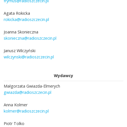
frymus@radioszczecin.pl
Agata Rokicka
rokicka@radioszczecin.pl
Joanna Skonieczna
skonieczna@radioszczecin.pl
Janusz Wilczyński
wilczynski@radioszczecin.pl
Wydawcy
Małgorzata Gwiazda-Elmerych
gwiazda@radioszczecin.pl
Anna Kolmer
kolmer@radioszczecin.pl
Piotr Tolko