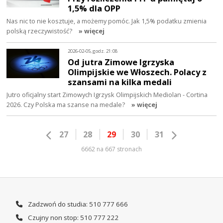
1,5% dla OPP
Nas nic to nie kosztuje, a możemy pomóc. Jak 1,5% podatku zmienia
polską rzeczywistość?
» więcej
2026-02-05, godz. 21:08
Od jutra Zimowe Igrzyska
Olimpijskie we Włoszech. Polacy z
szansami na kilka medali
Jutro oficjalny start Zimowych Igrzysk Olimpijskich Mediolan - Cortina
2026. Czy Polska ma szanse na medale?
» więcej
27
28
29
30
31
6662 na 667 stronach
Zadzwoń do studia: 510 777 666
Czujny non stop: 510 777 222