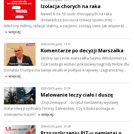
Izolacja chorych na raka
Nawet 6 na 10 osób chorujących na raka
doświadcza poczucia izolacji społecznej –
telefony milkną, relacje słabną, a pacjenci zostają sami. Jak wspierać…
» więcej
2026-02-09, godz. 13:15
Komentarze po decyzji Marszałka
Głośny sprzeciw marszałka Sejmu Włodzimierza
Czarzastego wobec pokojowej nagrody Nobla dla
Donalda Trumpa ma swoje skutki w polityce krajowej i zagranicznej…
» więcej
2026-02-05, godz. 21:09
Malowanie leczy ciało i duszę
„Dojrzewająca” – to tytuł niedawnej wystawy
malarstwa psychiatry Teresy Zalewskiej. Czy sztuka pomaga w
oswojeniu traum?
» więcej
2026-02-05, godz. 21:09
Przy rozliczeniu PIT-u pamiętaj o