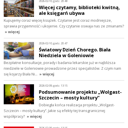
2026-02-10, godz. 20:49
Więcej czytamy, biblioteki kwitną,
ale księgarń ubywa
Kupujemy coraz więcej książek. Czytanie jest coraz modniejsze,
sprawia przyjemność i ukojenie. Czy czytanie oswaja nas ze zmianami?
» więcej
2026-02-10, godz. 20:47
Światowy Dzień Chorego. Biała
Niedziela w Goleniowie
Bezpłatne konsultacje, porady i badania lekarskie już w najbliższa
niedziele w Goleniowie prowadzone przez specjalistów. Z czym nam
się kojarzy Biała Ni…
» więcej
2026-02-09, godz. 13:15
Podsumowanie projektu „Wolgast-
Szczecin – mosty kultury”
Dobiegła końca realizacja projektu „Wolgast-
Szczecin – mosty kultury”. Jakie są efekty tej transgranicznej
współpracy?
» więcej
2026-02-09, godz. 13:15