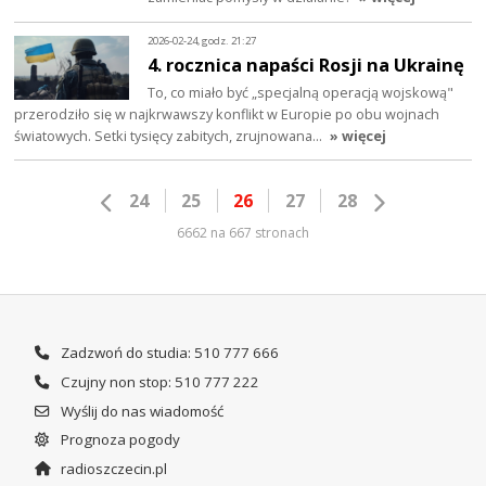
2026-02-24, godz. 21:27
4. rocznica napaści Rosji na Ukrainę
To, co miało być „specjalną operacją wojskową"
przerodziło się w najkrwawszy konflikt w Europie po obu wojnach
światowych. Setki tysięcy zabitych, zrujnowana…
» więcej
24
25
26
27
28
6662 na 667 stronach
Zadzwoń do studia: 510 777 666
Czujny non stop: 510 777 222
Wyślij do nas wiadomość
Prognoza pogody
radioszczecin.pl