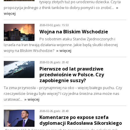
tysięcy złotych tuż po urodzeniu dziecka. Czy ta
propozycja jednego z think tanków to dobry pomysł i co zrobić…
»
więcej
2026-03-02, godz. 15:53
Wojna na Bliskim Wschodzie
Po sobotnim ataku Stanów Zjednoczonych i
Izraela na Iran trwają działania wojenne. Jakie będą skutki obecnej
wojny na Bliskim Wschodzie?
» więcej
2026-02-26, godz. 20:42
Pierwsze od lat prawdziwe
przedwiośnie w Polsce. Czy
zapobiegnie suszy?
Ta zima przyniosła – przynajmniej na oko – więcej białego puchu. Czy
rzeczywiście śniegu było więcej? I czy jedna śnieżna zima może nas
uratować…
» więcej
2026-02-26, godz. 20:40
Komentarze po expose szefa
dyplomacji Radosława Sikorskiego