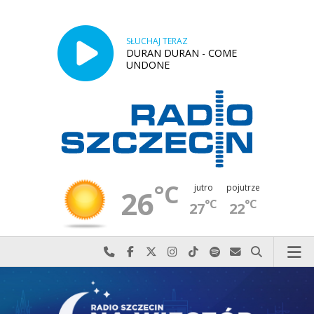
SŁUCHAJ TERAZ
DURAN DURAN - COME
UNDONE
°C
jutro
pojutrze
26
°C
°C
27
22
Najlepiej po prostu do nas zadzwoń
Odwiedź nas na Facebook-u
Odwiedź nas na X
Odwiedź nas na Instagram-ie
Odwiedź nas na TikTok-u
Szukaj nas na Spotify
Wyślij do nas w
Szukaj