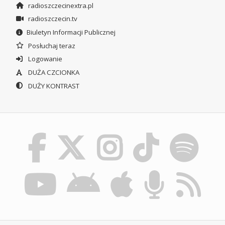
radioszczecinextra.pl
radioszczecin.tv
Biuletyn Informacji Publicznej
Posłuchaj teraz
Logowanie
DUŻA CZCIONKA
DUŻY KONTRAST