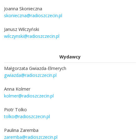
Joanna Skonieczna
skonieczna@radioszczecin.pl
Janusz Wilczyński
wilczynski@radioszczecin.pl
Wydawcy
Małgorzata Gwiazda-Elmerych
gwiazda@radioszczecin.pl
Anna Kolmer
kolmer@radioszczecin.pl
Piotr Tolko
tolko@radioszczecin.pl
Paulina Zaremba
zaremba@radioszczecin.pl