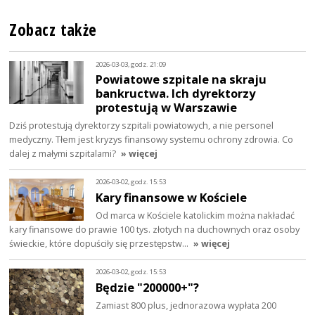
Zobacz także
2026-03-03, godz. 21:09
Powiatowe szpitale na skraju
bankructwa. Ich dyrektorzy
protestują w Warszawie
Dziś protestują dyrektorzy szpitali powiatowych, a nie personel
medyczny. Tłem jest kryzys finansowy systemu ochrony zdrowia. Co
dalej z małymi szpitalami?
» więcej
2026-03-02, godz. 15:53
Kary finansowe w Kościele
Od marca w Kościele katolickim można nakładać
kary finansowe do prawie 100 tys. złotych na duchownych oraz osoby
świeckie, które dopuściły się przestępstw…
» więcej
2026-03-02, godz. 15:53
Będzie "200000+"?
Zamiast 800 plus, jednorazowa wypłata 200