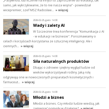
„Pasywność lub liczenie na innych to zaproszenie do eskalacji, tak
samo, jak wykrzykiwanie, że to nie nasza wojna” - powiedział
wicepremier, szef MSZ Radosław…
» więcej
2026-02-25, godz. 14:30
Wady i zalety AI
W Szczecinie trwa konferencja "Komunikacja z AI
- w edukacji i w biznesie". Porozmawiamy o
celach i korzyściach korzystania ze sztucznej inteligencji. Ale i
ciemnych…
» więcej
2026-02-25, godz. 14:30
Siła naturalnych produktów
Dbając o zdrowie i piękny wygląd ludzie od
wieków wykorzystywali rośliny. Jaką rolę
odgrywają one w nowoczesnych preparatach kosmetycznych i
farmaceut…
» więcej
2026-02-25, godz. 14:30
Młodzi a biznes
Młodzi a biznes. Czy młodzi ludzie wiedzą, jak
zamieniać pomysły w działanie?
» więcej