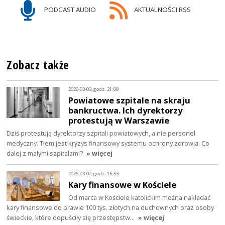
PODCAST AUDIO
AKTUALNOŚCI RSS
Zobacz także
2026-03-03, godz. 21:09
Powiatowe szpitale na skraju
bankructwa. Ich dyrektorzy
protestują w Warszawie
Dziś protestują dyrektorzy szpitali powiatowych, a nie personel
medyczny. Tłem jest kryzys finansowy systemu ochrony zdrowia. Co
dalej z małymi szpitalami?
» więcej
2026-03-02, godz. 15:53
Kary finansowe w Kościele
Od marca w Kościele katolickim można nakładać
kary finansowe do prawie 100 tys. złotych na duchownych oraz osoby
świeckie, które dopuściły się przestępstw…
» więcej