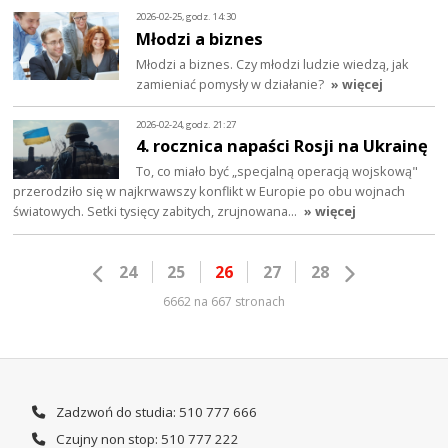
2026-02-25, godz. 14:30
Młodzi a biznes
Młodzi a biznes. Czy młodzi ludzie wiedzą, jak
zamieniać pomysły w działanie?
» więcej
2026-02-24, godz. 21:27
4. rocznica napaści Rosji na Ukrainę
To, co miało być „specjalną operacją wojskową"
przerodziło się w najkrwawszy konflikt w Europie po obu wojnach
światowych. Setki tysięcy zabitych, zrujnowana…
» więcej
24
25
26
27
28
6662 na 667 stronach
Zadzwoń do studia: 510 777 666
Czujny non stop: 510 777 222