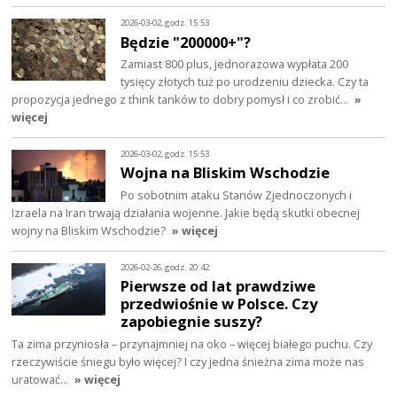
2026-03-02, godz. 15:53
Będzie "200000+"?
Zamiast 800 plus, jednorazowa wypłata 200
tysięcy złotych tuż po urodzeniu dziecka. Czy ta
propozycja jednego z think tanków to dobry pomysł i co zrobić…
»
więcej
2026-03-02, godz. 15:53
Wojna na Bliskim Wschodzie
Po sobotnim ataku Stanów Zjednoczonych i
Izraela na Iran trwają działania wojenne. Jakie będą skutki obecnej
wojny na Bliskim Wschodzie?
» więcej
2026-02-26, godz. 20:42
Pierwsze od lat prawdziwe
przedwiośnie w Polsce. Czy
zapobiegnie suszy?
Ta zima przyniosła – przynajmniej na oko – więcej białego puchu. Czy
rzeczywiście śniegu było więcej? I czy jedna śnieżna zima może nas
uratować…
» więcej