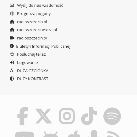
Wyślij do nas wiadomość
Prognoza pogody
radioszczecin.pl
radioszczecinextra.pl
radioszczecin.tv
Biuletyn Informacji Publicznej
Posłuchaj teraz
Logowanie
DUŻA CZCIONKA
DUŻY KONTRAST