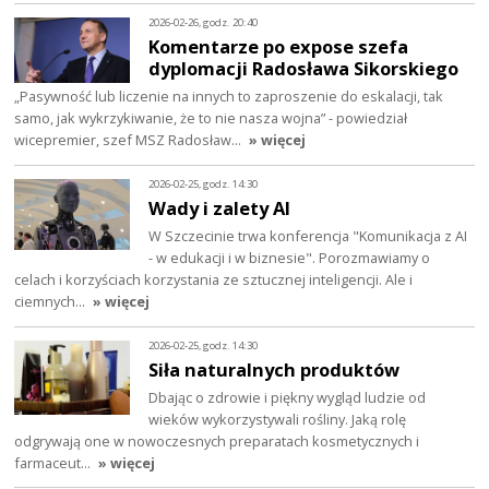
2026-02-26, godz. 20:40
Komentarze po expose szefa
dyplomacji Radosława Sikorskiego
„Pasywność lub liczenie na innych to zaproszenie do eskalacji, tak
samo, jak wykrzykiwanie, że to nie nasza wojna” - powiedział
wicepremier, szef MSZ Radosław…
» więcej
2026-02-25, godz. 14:30
Wady i zalety AI
W Szczecinie trwa konferencja "Komunikacja z AI
- w edukacji i w biznesie". Porozmawiamy o
celach i korzyściach korzystania ze sztucznej inteligencji. Ale i
ciemnych…
» więcej
2026-02-25, godz. 14:30
Siła naturalnych produktów
Dbając o zdrowie i piękny wygląd ludzie od
wieków wykorzystywali rośliny. Jaką rolę
odgrywają one w nowoczesnych preparatach kosmetycznych i
farmaceut…
» więcej