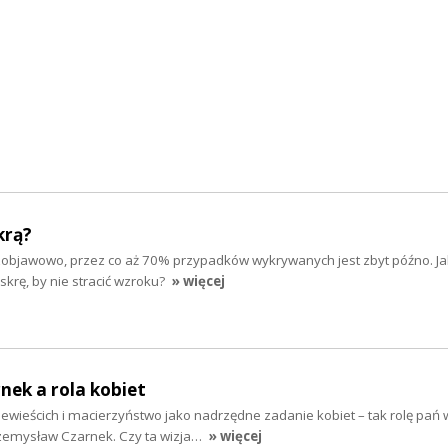
krą?
zobjawowo, przez co aż 70% przypadków wykrywanych jest zbyt późno. Ja
askrę, by nie stracić wzroku?
» więcej
ek a rola kobiet
wieścich i macierzyństwo jako nadrzędne zadanie kobiet – tak rolę pań 
zemysław Czarnek. Czy ta wizja…
» więcej