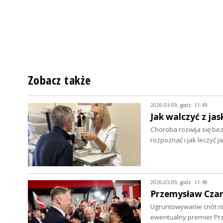
Zobacz także
2026-03-09, godz. 11:49
Jak walczyć z jas
Choroba rozwija się be
rozpoznać i jak leczyć j
2026-03-09, godz. 11:48
Przemysław Czarn
Ugruntowywanie cnót nie
ewentualny premier Pr