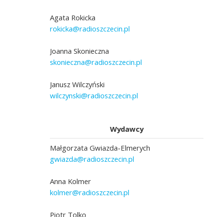
Agata Rokicka
rokicka@radioszczecin.pl
Joanna Skonieczna
skonieczna@radioszczecin.pl
Janusz Wilczyński
wilczynski@radioszczecin.pl
Wydawcy
Małgorzata Gwiazda-Elmerych
gwiazda@radioszczecin.pl
Anna Kolmer
kolmer@radioszczecin.pl
Piotr Tolko