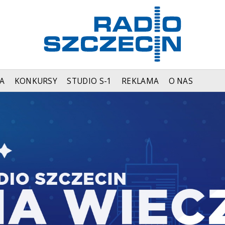
A
KONKURSY
STUDIO S-1
REKLAMA
O NAS