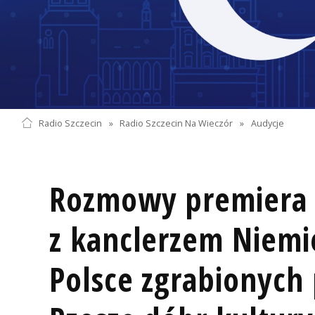
Radio Szczecin
»
Radio Szczecin Na Wieczór
»
Audycje
Rozmowy premiera 
z kanclerzem Niemi
Polsce zgrabionych 