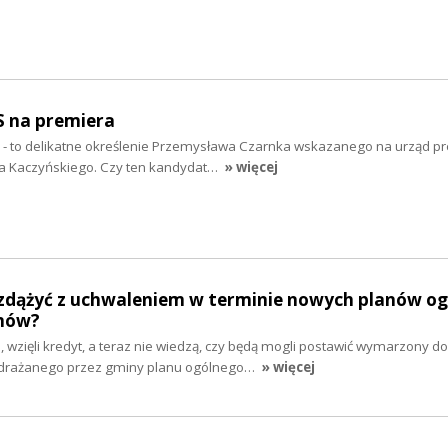
S na premiera
” - to delikatne określenie Przemysława Czarnka wskazanego na urząd p
wa Kaczyńskiego. Czy ten kandydat…
» więcej
zdążyć z uchwaleniem w terminie nowych planów og
mów?
e, wzięli kredyt, a teraz nie wiedzą, czy będą mogli postawić wymarzony d
drażanego przez gminy planu ogólnego…
» więcej