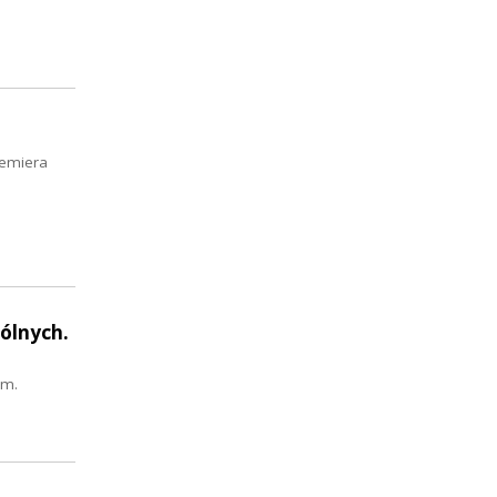
remiera
ólnych.
om.