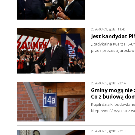
2026-03-09, godz. 11:45
Jest kandydat Pi
„Radykalna twarz PiS-u
przez prezesa Jarosła
2026-03-05, godz. 22:14
Gminy mogą nie 
Co z budową do
Kupili działki budowlan
Niepewność wynika z w
2026-03-05, godz. 22:13