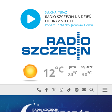
SŁUCHAJ TERAZ
RADIO SZCZECIN NA DZIEŃ
DOBRY do 09:00
Robert Bochenko, Jarosław Gowin
°C
jutro
pojutrze
12
°C
°C
24
30
Najlepiej po prostu do nas zadzwoń
Odwiedź nas na Facebook-u
Odwiedź nas na X
Odwiedź nas na Instagram-ie
Odwiedź nas na TikTok-u
Szukaj nas na Spotify
Wyślij do nas w
Szukaj