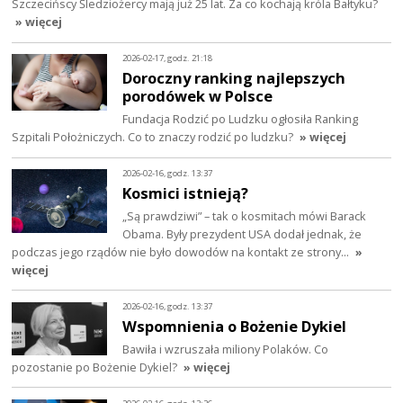
Szczecińscy Śledziożercy mają już 25 lat. Za co kochają króla Bałtyku?
» więcej
2026-02-17, godz. 21:18
Doroczny ranking najlepszych
porodówek w Polsce
Fundacja Rodzić po Ludzku ogłosiła Ranking
Szpitali Położniczych. Co to znaczy rodzić po ludzku?
» więcej
2026-02-16, godz. 13:37
Kosmici istnieją?
„Są prawdziwi” – tak o kosmitach mówi Barack
Obama. Były prezydent USA dodał jednak, że
podczas jego rządów nie było dowodów na kontakt ze strony…
»
więcej
2026-02-16, godz. 13:37
Wspomnienia o Bożenie Dykiel
Bawiła i wzruszała miliony Polaków. Co
pozostanie po Bożenie Dykiel?
» więcej