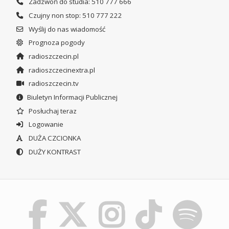
Zadzwoń do studia: 510 777 666
Czujny non stop: 510 777 222
Wyślij do nas wiadomość
Prognoza pogody
radioszczecin.pl
radioszczecinextra.pl
radioszczecin.tv
Biuletyn Informacji Publicznej
Posłuchaj teraz
Logowanie
DUŻA CZCIONKA
DUŻY KONTRAST