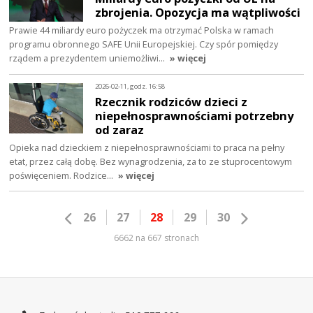
zbrojenia. Opozycja ma wątpliwości
Prawie 44 miliardy euro pożyczek ma otrzymać Polska w ramach
programu obronnego SAFE Unii Europejskiej. Czy spór pomiędzy
rządem a prezydentem uniemożliwi…
» więcej
2026-02-11, godz. 16:58
Rzecznik rodziców dzieci z
niepełnosprawnościami potrzebny
od zaraz
Opieka nad dzieckiem z niepełnosprawnościami to praca na pełny
etat, przez całą dobę. Bez wynagrodzenia, za to ze stuprocentowym
poświęceniem. Rodzice…
» więcej
26
27
28
29
30
6662 na 667 stronach