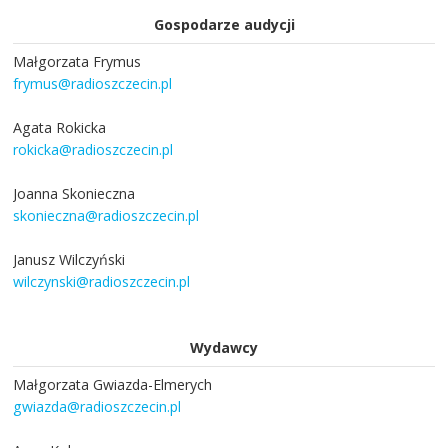
Gospodarze audycji
Małgorzata Frymus
frymus@radioszczecin.pl
Agata Rokicka
rokicka@radioszczecin.pl
Joanna Skonieczna
skonieczna@radioszczecin.pl
Janusz Wilczyński
wilczynski@radioszczecin.pl
Wydawcy
Małgorzata Gwiazda-Elmerych
gwiazda@radioszczecin.pl