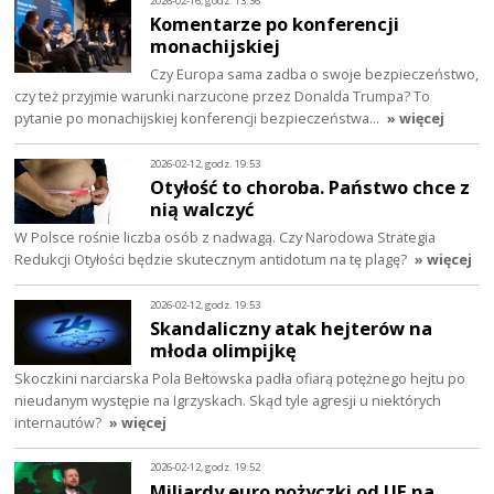
2026-02-16, godz. 13:36
Komentarze po konferencji
monachijskiej
Czy Europa sama zadba o swoje bezpieczeństwo,
czy też przyjmie warunki narzucone przez Donalda Trumpa? To
pytanie po monachijskiej konferencji bezpieczeństwa…
» więcej
2026-02-12, godz. 19:53
Otyłość to choroba. Państwo chce z
nią walczyć
W Polsce rośnie liczba osób z nadwagą. Czy Narodowa Strategia
Redukcji Otyłości będzie skutecznym antidotum na tę plagę?
» więcej
2026-02-12, godz. 19:53
Skandaliczny atak hejterów na
młoda olimpijkę
Skoczkini narciarska Pola Bełtowska padła ofiarą potężnego hejtu po
nieudanym występie na Igrzyskach. Skąd tyle agresji u niektórych
internautów?
» więcej
2026-02-12, godz. 19:52
Miliardy euro pożyczki od UE na