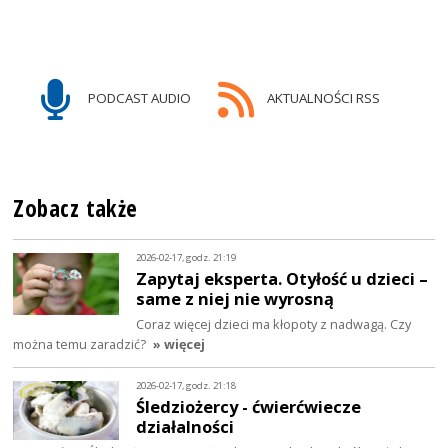
PODCAST AUDIO
AKTUALNOŚCI RSS
Zobacz także
2026-02-17, godz. 21:19
Zapytaj eksperta. Otyłość u dzieci –
same z niej nie wyrosną
Coraz więcej dzieci ma kłopoty z nadwagą. Czy
można temu zaradzić?
» więcej
2026-02-17, godz. 21:18
Śledziożercy - ćwierćwiecze
działalności