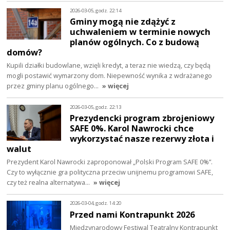
2026-03-05, godz. 22:14
Gminy mogą nie zdążyć z
uchwaleniem w terminie nowych
planów ogólnych. Co z budową
domów?
Kupili działki budowlane, wzięli kredyt, a teraz nie wiedzą, czy będą
mogli postawić wymarzony dom. Niepewność wynika z wdrażanego
przez gminy planu ogólnego…
» więcej
2026-03-05, godz. 22:13
Prezydencki program zbrojeniowy
SAFE 0%. Karol Nawrocki chce
wykorzystać nasze rezerwy złota i
walut
Prezydent Karol Nawrocki zaproponował „Polski Program SAFE 0%”.
Czy to wyłącznie gra polityczna przeciw unijnemu programowi SAFE,
czy też realna alternatywa…
» więcej
2026-03-04, godz. 14:20
Przed nami Kontrapunkt 2026
Międzynarodowy Festiwal Teatralny Kontrapunkt