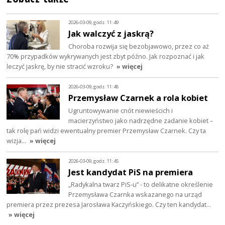
2026-03-09, godz. 11:49
Jak walczyć z jaskrą?
Choroba rozwija się bezobjawowo, przez co aż
70% przypadków wykrywanych jest zbyt późno. Jak rozpoznać i jak
leczyć jaskrę, by nie stracić wzroku?
» więcej
2026-03-09, godz. 11:48
Przemysław Czarnek a rola kobiet
Ugruntowywanie cnót niewieścich i
macierzyństwo jako nadrzędne zadanie kobiet –
tak rolę pań widzi ewentualny premier Przemysław Czarnek. Czy ta
wizja…
» więcej
2026-03-09, godz. 11:45
Jest kandydat PiS na premiera
„Radykalna twarz PiS-u” - to delikatne określenie
Przemysława Czarnka wskazanego na urząd
premiera przez prezesa Jarosława Kaczyńskiego. Czy ten kandydat…
» więcej