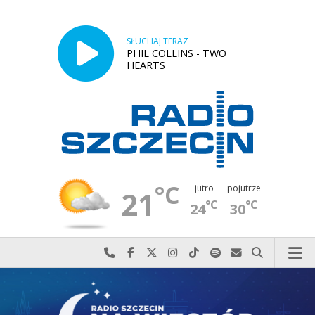
SŁUCHAJ TERAZ
PHIL COLLINS - TWO
HEARTS
°C
jutro
pojutrze
21
°C
°C
24
30
Najlepiej po prostu do nas zadzwoń
Odwiedź nas na Facebook-u
Odwiedź nas na X
Odwiedź nas na Instagram-ie
Odwiedź nas na TikTok-u
Szukaj nas na Spotify
Wyślij do nas w
Szukaj