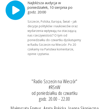
Najbliższa audycja w
poniedziałek, 10 sierpnia po
godz. 20:00
Szczecin, Polska, Europa, Świat – jak
decyzje polityków i naukowców oraz
wydarzenia wpływają na otaczającą
nas rzeczywistość? O tym od
poniedziałku do czwartku dyskutujemy
w Radiu Szczecin na Wieczór. Po 20
czekamy na Państwa komentarze,
opinie i pytania.
"Radio Szczecin na Wieczór"
#RSnW
od poniedziałku do czwartku
godz. 20.00 - 22.00
Małgorzata Frymus, Agata Rokicka, Joanna Skonieczna