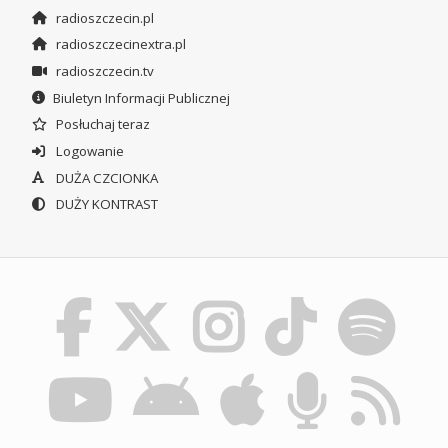
radioszczecin.pl
radioszczecinextra.pl
radioszczecin.tv
Biuletyn Informacji Publicznej
Posłuchaj teraz
Logowanie
DUŻA CZCIONKA
DUŻY KONTRAST