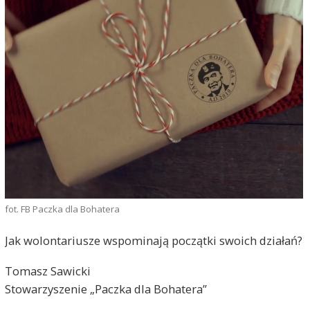
fot. FB Paczka dla Bohatera
Jak wolontariusze wspominają początki swoich działań?
Tomasz Sawicki
Stowarzyszenie „Paczka dla Bohatera”