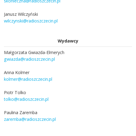
skonieczna@radioszczecin.pl
Janusz Wilczyński
wilczynski@radioszczecin.pl
Wydawcy
Małgorzata Gwiazda-Elmerych
gwiazda@radioszczecin.pl
Anna Kolmer
kolmer@radioszczecin.pl
Piotr Tolko
tolko@radioszczecin.pl
Paulina Zaremba
zaremba@radioszczecin.pl