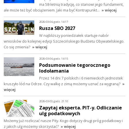
ma 58-letnią tradycję, co stanowi jego fundament,
ale może też być obciążeniem. Jaki ma być Kontrapunkt…
» więcej
2026-03-04, godz. 14:17
Rusza SBO 2027
W najbliższy poniedziałek startuje nabór
wniosków do kolejnej edycji Szczecińskiego Budżetu Obywatelskiego.
Co się zmienia?
» więcej
2026-03-04, godz. 14:15
Podsumowanie tegorocznego
lodołamania
Przez 14 dni 7 polskich i 6 niemieckich jednostek
kruszyło lód na Odrze. Czy walkę z zimą możemy uznać za wygraną?
»
więcej
2026-03-03, godz. 21:10
Zapytaj eksperta. PIT-y. Odliczanie
ulg podatkowych
Możemy już rozliczać nasze Pity. Kogo dotyczy drugi próg podatkowy i
z jakich ulg możemy skorzystać?
» więcej