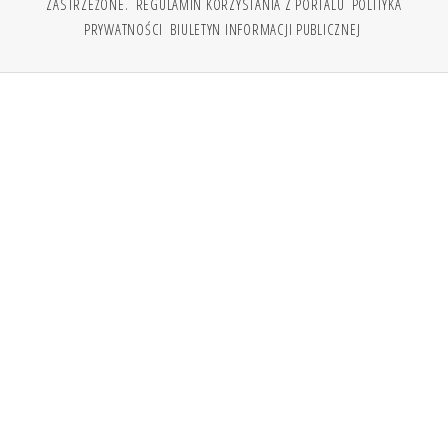
ZASTRZEŻONE.
REGULAMIN KORZYSTANIA Z PORTALU
POLITYKA
PRYWATNOŚCI
BIULETYN INFORMACJI PUBLICZNEJ