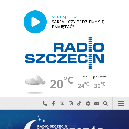
SŁUCHAJ TERAZ
SARSA - CZY BĘDZIEMY SIĘ
PAMIĘTAĆ?
°C
jutro
pojutrze
20
°C
°C
24
30
Najlepiej po prostu do nas zadzwoń
Odwiedź nas na Facebook-u
Odwiedź nas na X
Odwiedź nas na Instagram-ie
Odwiedź nas na TikTok-u
Szukaj nas na Spotify
Wyślij do nas w
Szukaj