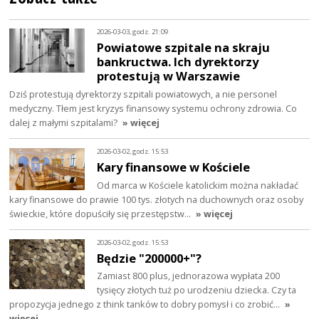
2026-03-03, godz. 21:09
Powiatowe szpitale na skraju
bankructwa. Ich dyrektorzy
protestują w Warszawie
Dziś protestują dyrektorzy szpitali powiatowych, a nie personel
medyczny. Tłem jest kryzys finansowy systemu ochrony zdrowia. Co
dalej z małymi szpitalami?
» więcej
2026-03-02, godz. 15:53
Kary finansowe w Kościele
Od marca w Kościele katolickim można nakładać
kary finansowe do prawie 100 tys. złotych na duchownych oraz osoby
świeckie, które dopuściły się przestępstw…
» więcej
2026-03-02, godz. 15:53
Będzie "200000+"?
Zamiast 800 plus, jednorazowa wypłata 200
tysięcy złotych tuż po urodzeniu dziecka. Czy ta
propozycja jednego z think tanków to dobry pomysł i co zrobić…
»
więcej