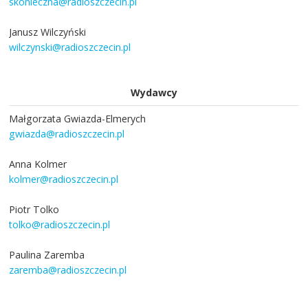
skonieczna@radioszczecin.pl
Janusz Wilczyński
wilczynski@radioszczecin.pl
Wydawcy
Małgorzata Gwiazda-Elmerych
gwiazda@radioszczecin.pl
Anna Kolmer
kolmer@radioszczecin.pl
Piotr Tolko
tolko@radioszczecin.pl
Paulina Zaremba
zaremba@radioszczecin.pl