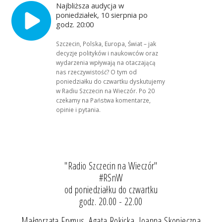
Najbliższa audycja w
poniedziałek, 10 sierpnia po
godz. 20:00
Szczecin, Polska, Europa, Świat – jak
decyzje polityków i naukowców oraz
wydarzenia wpływają na otaczającą
nas rzeczywistość? O tym od
poniedziałku do czwartku dyskutujemy
w Radiu Szczecin na Wieczór. Po 20
czekamy na Państwa komentarze,
opinie i pytania.
"Radio Szczecin na Wieczór"
#RSnW
od poniedziałku do czwartku
godz. 20.00 - 22.00
Małgorzata Frymus, Agata Rokicka, Joanna Skonieczna