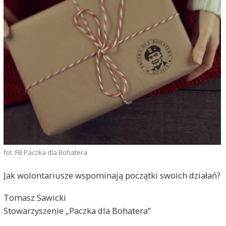
fot. FB Paczka dla Bohatera
Jak wolontariusze wspominają początki swoich działań?
Tomasz Sawicki
Stowarzyszenie „Paczka dla Bohatera”