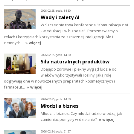
2026-02-25, godz. 14:30
Wady i zalety AI
W Szczecinie trwa konferencja "Komunikacja z AI
- w edukacji i w biznesie". Porozmawiamy o
celach i korzyściach korzystania ze sztucznej inteligencji. Ale i
ciemnych…
» więcej
2026-02-25, godz. 14:30
Siła naturalnych produktów
Dbając o zdrowie i piękny wygląd ludzie od
wieków wykorzystywali rośliny. Jaką rolę
odgrywają one w nowoczesnych preparatach kosmetycznych i
farmaceut…
» więcej
2026-02-25, godz. 14:30
Młodzi a biznes
Młodzi a biznes. Czy młodzi ludzie wiedzą, jak
zamieniać pomysły w działanie?
» więcej
2026-02-24, godz. 21:27