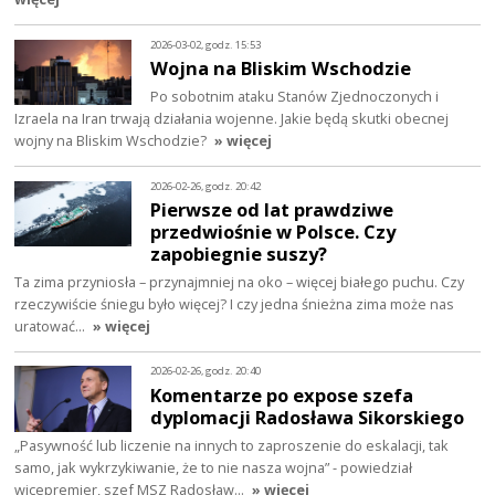
2026-03-02, godz. 15:53
Wojna na Bliskim Wschodzie
Po sobotnim ataku Stanów Zjednoczonych i
Izraela na Iran trwają działania wojenne. Jakie będą skutki obecnej
wojny na Bliskim Wschodzie?
» więcej
2026-02-26, godz. 20:42
Pierwsze od lat prawdziwe
przedwiośnie w Polsce. Czy
zapobiegnie suszy?
Ta zima przyniosła – przynajmniej na oko – więcej białego puchu. Czy
rzeczywiście śniegu było więcej? I czy jedna śnieżna zima może nas
uratować…
» więcej
2026-02-26, godz. 20:40
Komentarze po expose szefa
dyplomacji Radosława Sikorskiego
„Pasywność lub liczenie na innych to zaproszenie do eskalacji, tak
samo, jak wykrzykiwanie, że to nie nasza wojna” - powiedział
wicepremier, szef MSZ Radosław…
» więcej