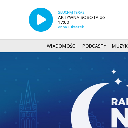
SŁUCHAJ TERAZ
AKTYWNA SOBOTA do
17:00
Anna Łukaszek
WIADOMOŚCI
PODCASTY
MUZYK