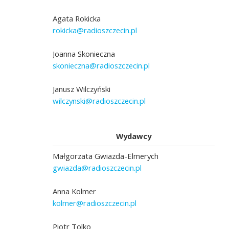
Agata Rokicka
rokicka@radioszczecin.pl
Joanna Skonieczna
skonieczna@radioszczecin.pl
Janusz Wilczyński
wilczynski@radioszczecin.pl
Wydawcy
Małgorzata Gwiazda-Elmerych
gwiazda@radioszczecin.pl
Anna Kolmer
kolmer@radioszczecin.pl
Piotr Tolko