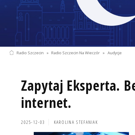
Radio Szczecin
»
Radio Szczecin Na Wieczór
»
Audycje
Zapytaj Eksperta. B
internet.
2025-12-03
KAROLINA STEFANIAK