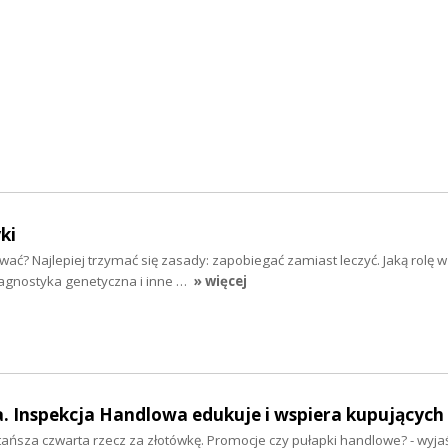
ki
ować? Najlepiej trzymać się zasady: zapobiegać zamiast leczyć. Jaką rolę w
iagnostyka genetyczna i inne …
» więcej
. Inspekcja Handlowa edukuje i wspiera kupujących
tańsza czwarta rzecz za złotówkę. Promocje czy pułapki handlowe? - wyjaś