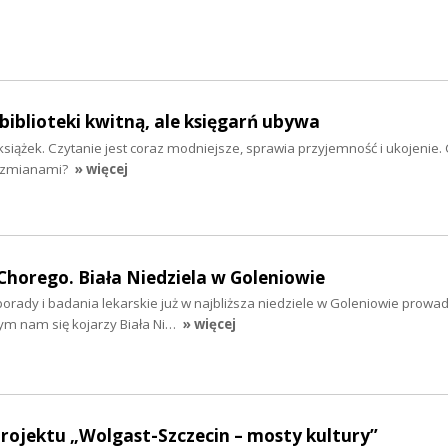
biblioteki kwitną, ale księgarń ubywa
siążek. Czytanie jest coraz modniejsze, sprawia przyjemność i ukojenie.
e zmianami?
» więcej
horego. Biała Niedziela w Goleniowie
porady i badania lekarskie już w najbliższa niedziele w Goleniowie prow
zym nam się kojarzy Biała Ni…
» więcej
ojektu „Wolgast-Szczecin – mosty kultury”