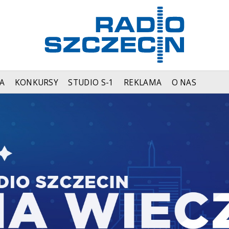
A
KONKURSY
STUDIO S-1
REKLAMA
O NAS