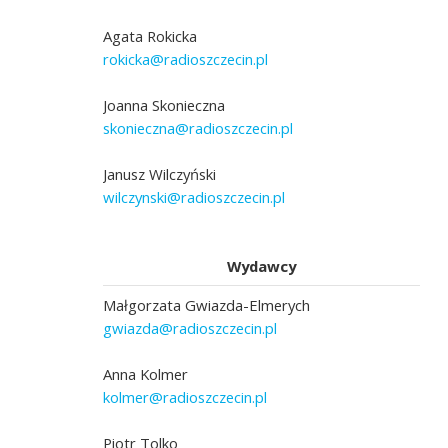
Agata Rokicka
rokicka@radioszczecin.pl
Joanna Skonieczna
skonieczna@radioszczecin.pl
Janusz Wilczyński
wilczynski@radioszczecin.pl
Wydawcy
Małgorzata Gwiazda-Elmerych
gwiazda@radioszczecin.pl
Anna Kolmer
kolmer@radioszczecin.pl
Piotr Tolko