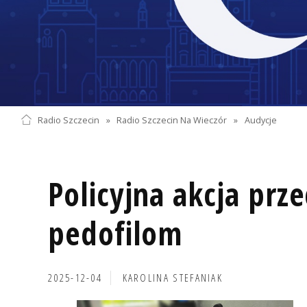
Radio Szczecin
»
Radio Szczecin Na Wieczór
»
Audycje
Policyjna akcja prz
pedofilom
2025-12-04
KAROLINA STEFANIAK