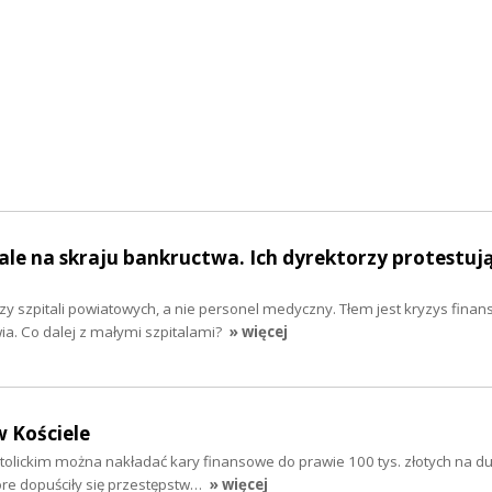
le na skraju bankructwa. Ich dyrektorzy protestuj
rzy szpitali powiatowych, a nie personel medyczny. Tłem jest kryzys fina
a. Co dalej z małymi szpitalami?
» więcej
 Kościele
tolickim można nakładać kary finansowe do prawie 100 tys. złotych na 
óre dopuściły się przestępstw…
» więcej