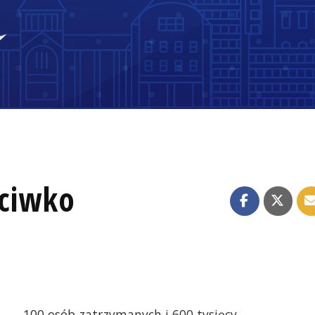
eciwko
100 osób zatrzymanych i 600 tysięcy