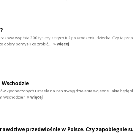
"?
razowa wypłata 200 tysięcy złotych tuż po urodzeniu dziecka. Czy ta pro
to dobry pomysł i co zrobić…
» więcej
m Wschodzie
w Zjednoczonych i Izraela na Iran trwają działania wojenne. Jakie będą s
im Wschodzie?
» więcej
prawdziwe przedwiośnie w Polsce. Czy zapobiegnie s