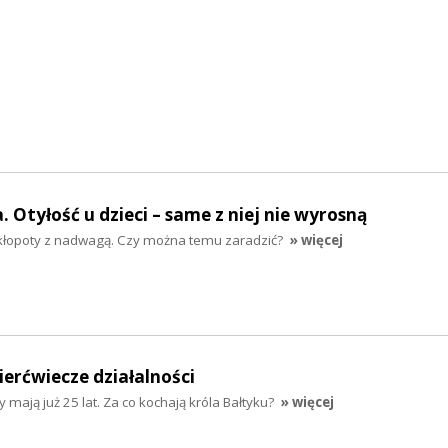
 Otyłość u dzieci – same z niej nie wyrosną
 kłopoty z nadwagą. Czy można temu zaradzić?
» więcej
ierćwiecze działalności
 mają już 25 lat. Za co kochają króla Bałtyku?
» więcej