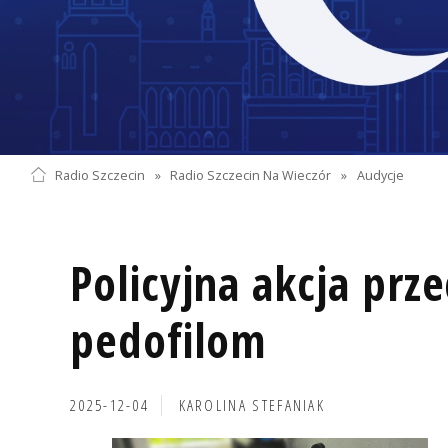
Radio Szczecin
»
Radio Szczecin Na Wieczór
»
Audycje
Policyjna akcja prz
pedofilom
2025-12-04
KAROLINA STEFANIAK