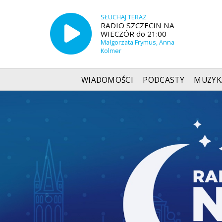
SŁUCHAJ TERAZ
RADIO SZCZECIN NA
WIECZÓR do 21:00
Małgorzata Frymus, Anna
Kolmer
WIADOMOŚCI
PODCASTY
MUZYK