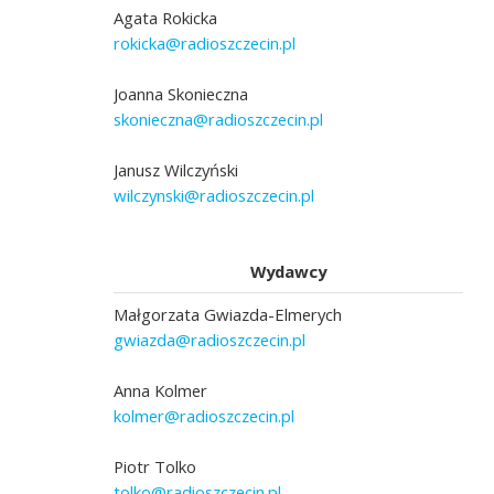
Agata Rokicka
rokicka@radioszczecin.pl
Joanna Skonieczna
skonieczna@radioszczecin.pl
Janusz Wilczyński
wilczynski@radioszczecin.pl
Wydawcy
Małgorzata Gwiazda-Elmerych
gwiazda@radioszczecin.pl
Anna Kolmer
kolmer@radioszczecin.pl
Piotr Tolko
tolko@radioszczecin.pl