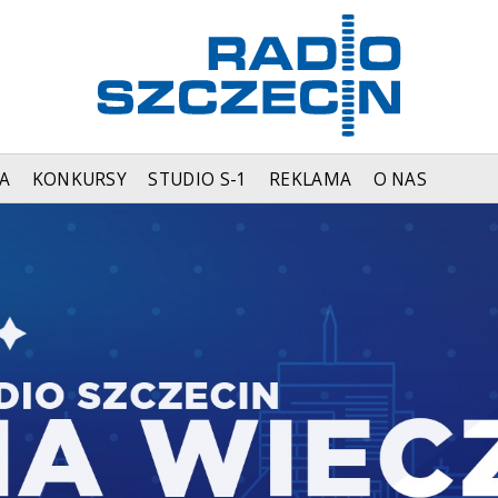
A
KONKURSY
STUDIO S-1
REKLAMA
O NAS