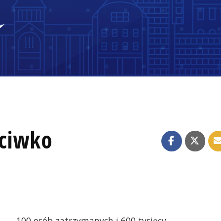
eciwko
100 osób zatrzymanych i 600 tysięcy