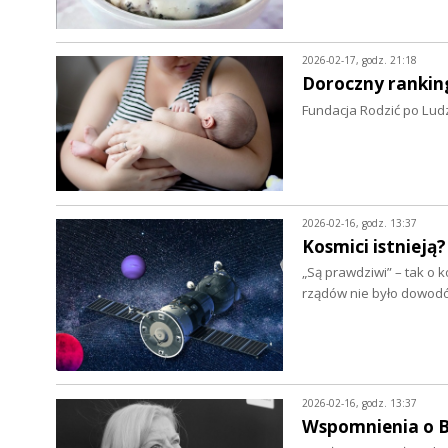
2026-02-17, godz. 21:18
Doroczny rankin
Fundacja Rodzić po Ludz
2026-02-16, godz. 13:37
Kosmici istnieją?
„Są prawdziwi” – tak o
rządów nie było dowod
2026-02-16, godz. 13:37
Wspomnienia o B