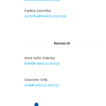
Paulina Zaremba
zaremba@radioszczecin.pl
Research
Anna Kafel-Dalecka
kafel@radioszczecin.pl
Sławomir Orlik
orlik@radioszczecin.pl