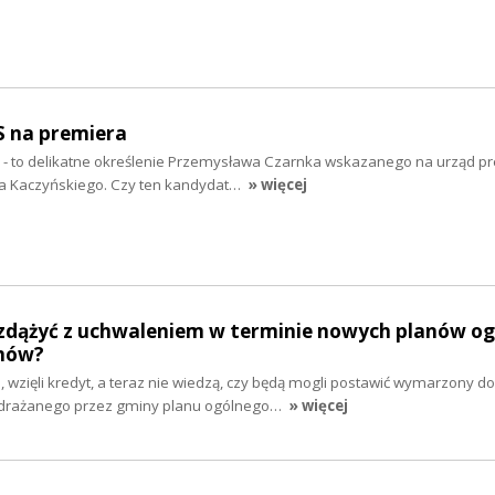
S na premiera
” - to delikatne określenie Przemysława Czarnka wskazanego na urząd p
wa Kaczyńskiego. Czy ten kandydat…
» więcej
zdążyć z uchwaleniem w terminie nowych planów og
mów?
e, wzięli kredyt, a teraz nie wiedzą, czy będą mogli postawić wymarzony d
drażanego przez gminy planu ogólnego…
» więcej