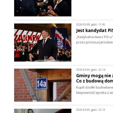
2026-03-09, godz. 11:45
Jest kandydat Pi
„Radykalna twarz PiS-u
przez prezesa Jarosła
2026-03-05, godz. 22:14
Gminy mogą nie 
Co z budową do
Kupili działki budowlan
Niepewność wynika z w
2026-03-05, godz. 22:13