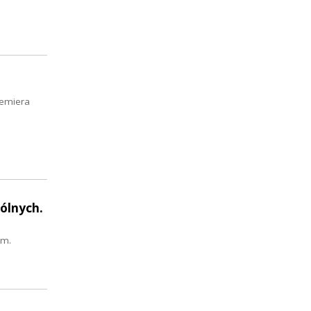
remiera
ólnych.
om.