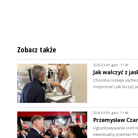
Zobacz także
2026-03-09, godz. 11:49
Jak walczyć z jas
Choroba rozwija się be
rozpoznać i jak leczyć j
2026-03-09, godz. 11:48
Przemysław Czarn
Ugruntowywanie cnót nie
ewentualny premier Pr