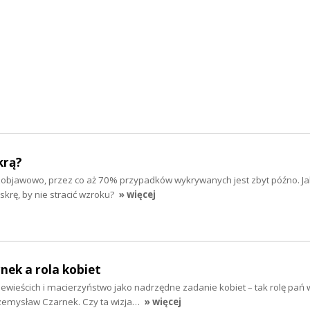
krą?
zobjawowo, przez co aż 70% przypadków wykrywanych jest zbyt późno. Ja
askrę, by nie stracić wzroku?
» więcej
ek a rola kobiet
wieścich i macierzyństwo jako nadrzędne zadanie kobiet – tak rolę pań 
zemysław Czarnek. Czy ta wizja…
» więcej