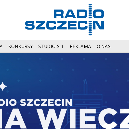
A
KONKURSY
STUDIO S-1
REKLAMA
O NAS