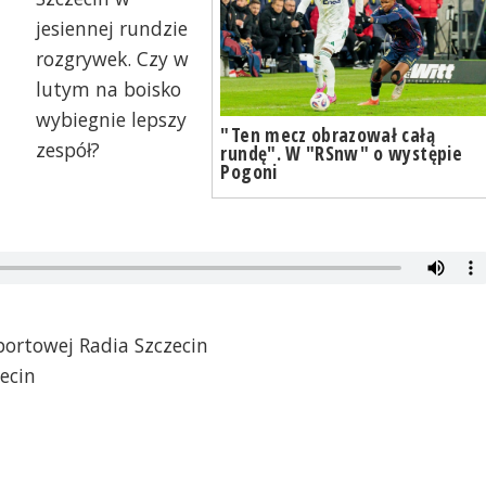
jesiennej rundzie
rozgrywek. Czy w
lutym na boisko
wybiegnie lepszy
"Ten mecz obrazował całą
zespół?
rundę". W "RSnw" o występie
Pogoni
portowej Radia Szczecin
ecin