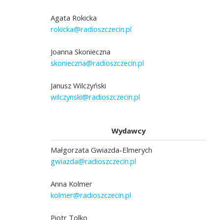
Agata Rokicka
rokicka@radioszczecin.pl
Joanna Skonieczna
skonieczna@radioszczecin.pl
Janusz Wilczyński
wilczynski@radioszczecin.pl
Wydawcy
Małgorzata Gwiazda-Elmerych
gwiazda@radioszczecin.pl
Anna Kolmer
kolmer@radioszczecin.pl
Piotr Tolko