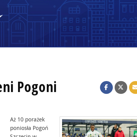
ni Pogoni
Aż 10 porażek
poniosła Pogoń
Szczecin w