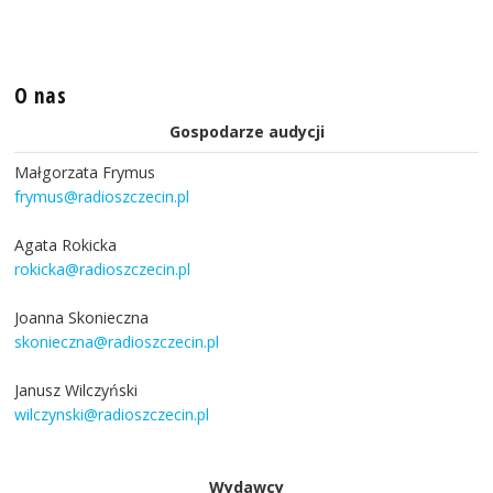
O nas
Gospodarze audycji
Małgorzata Frymus
frymus@radioszczecin.pl
Agata Rokicka
rokicka@radioszczecin.pl
Joanna Skonieczna
skonieczna@radioszczecin.pl
Janusz Wilczyński
wilczynski@radioszczecin.pl
Wydawcy