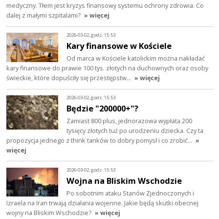
medyczny. Tłem jest kryzys finansowy systemu ochrony zdrowia. Co
dalej z małymi szpitalami?
» więcej
2026-03-02, godz. 15:53
Kary finansowe w Kościele
Od marca w Kościele katolickim można nakładać
kary finansowe do prawie 100 tys. złotych na duchownych oraz osoby
świeckie, które dopuściły się przestępstw…
» więcej
2026-03-02, godz. 15:53
Będzie "200000+"?
Zamiast 800 plus, jednorazowa wypłata 200
tysięcy złotych tuż po urodzeniu dziecka. Czy ta
propozycja jednego z think tanków to dobry pomysł i co zrobić…
»
więcej
2026-03-02, godz. 15:53
Wojna na Bliskim Wschodzie
Po sobotnim ataku Stanów Zjednoczonych i
Izraela na Iran trwają działania wojenne. Jakie będą skutki obecnej
wojny na Bliskim Wschodzie?
» więcej