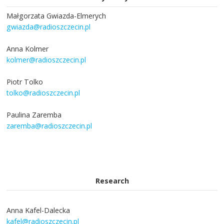
Małgorzata Gwiazda-Elmerych
gwiazda@radioszczecin.pl
Anna Kolmer
kolmer@radioszczecin.pl
Piotr Tolko
tolko@radioszczecin.pl
Paulina Zaremba
zaremba@radioszczecin.pl
Research
Anna Kafel-Dalecka
kafel@radioszczecin.pl