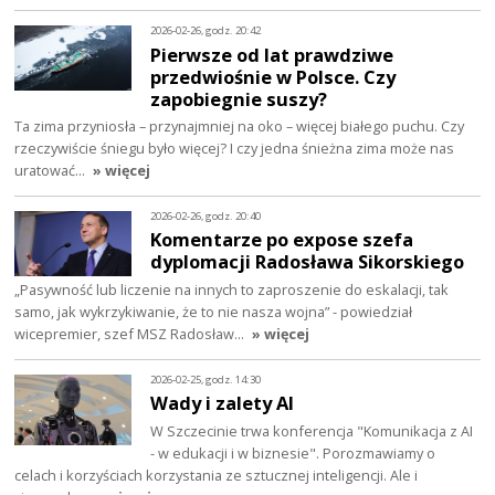
2026-02-26, godz. 20:42
Pierwsze od lat prawdziwe
przedwiośnie w Polsce. Czy
zapobiegnie suszy?
Ta zima przyniosła – przynajmniej na oko – więcej białego puchu. Czy
rzeczywiście śniegu było więcej? I czy jedna śnieżna zima może nas
uratować…
» więcej
2026-02-26, godz. 20:40
Komentarze po expose szefa
dyplomacji Radosława Sikorskiego
„Pasywność lub liczenie na innych to zaproszenie do eskalacji, tak
samo, jak wykrzykiwanie, że to nie nasza wojna” - powiedział
wicepremier, szef MSZ Radosław…
» więcej
2026-02-25, godz. 14:30
Wady i zalety AI
W Szczecinie trwa konferencja "Komunikacja z AI
- w edukacji i w biznesie". Porozmawiamy o
celach i korzyściach korzystania ze sztucznej inteligencji. Ale i