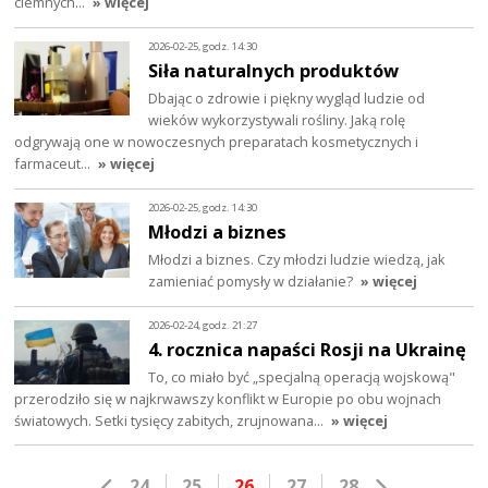
ciemnych…
» więcej
2026-02-25, godz. 14:30
Siła naturalnych produktów
Dbając o zdrowie i piękny wygląd ludzie od
wieków wykorzystywali rośliny. Jaką rolę
odgrywają one w nowoczesnych preparatach kosmetycznych i
farmaceut…
» więcej
2026-02-25, godz. 14:30
Młodzi a biznes
Młodzi a biznes. Czy młodzi ludzie wiedzą, jak
zamieniać pomysły w działanie?
» więcej
2026-02-24, godz. 21:27
4. rocznica napaści Rosji na Ukrainę
To, co miało być „specjalną operacją wojskową"
przerodziło się w najkrwawszy konflikt w Europie po obu wojnach
światowych. Setki tysięcy zabitych, zrujnowana…
» więcej
24
25
26
27
28