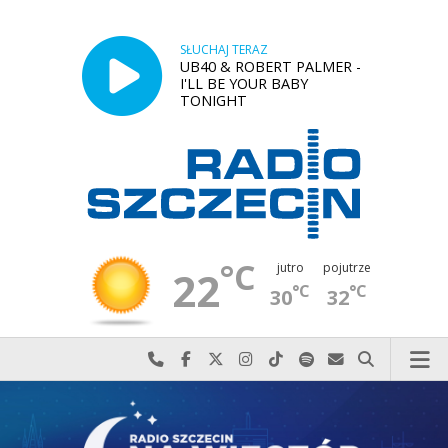
SŁUCHAJ TERAZ
UB40 & ROBERT PALMER -
I'LL BE YOUR BABY
TONIGHT
°C
jutro
pojutrze
22
°C
°C
30
32
Najlepiej po prostu do nas zadzwoń
Odwiedź nas na Facebook-u
Odwiedź nas na X
Odwiedź nas na Instagram-ie
Odwiedź nas na TikTok-u
Szukaj nas na Spotify
Wyślij do nas w
Szukaj