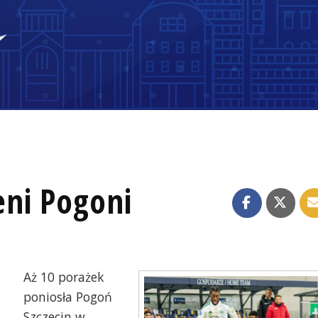
ni Pogoni
Aż 10 porażek
poniosła Pogoń
Szczecin w