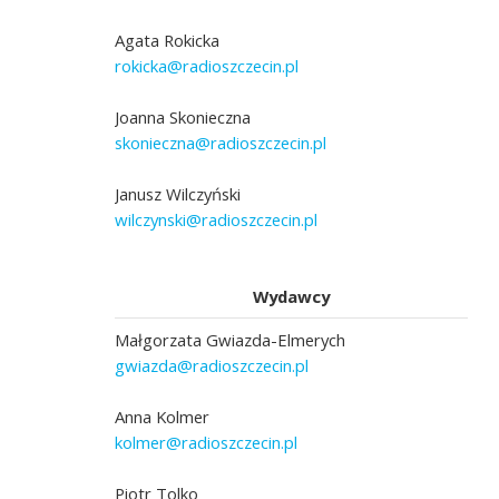
Agata Rokicka
rokicka@radioszczecin.pl
Joanna Skonieczna
skonieczna@radioszczecin.pl
Janusz Wilczyński
wilczynski@radioszczecin.pl
Wydawcy
Małgorzata Gwiazda-Elmerych
gwiazda@radioszczecin.pl
Anna Kolmer
kolmer@radioszczecin.pl
Piotr Tolko