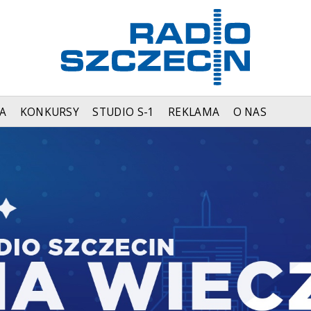
A
KONKURSY
STUDIO S-1
REKLAMA
O NAS