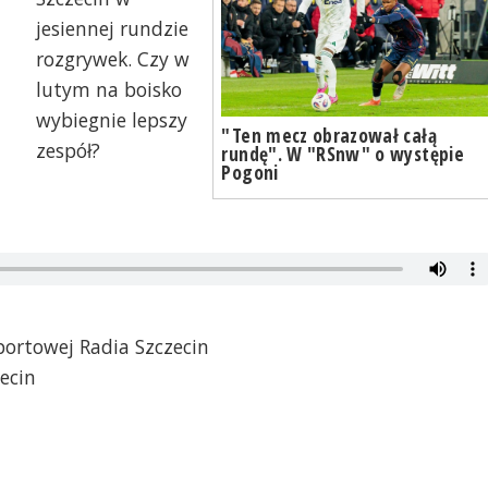
jesiennej rundzie
rozgrywek. Czy w
lutym na boisko
wybiegnie lepszy
"Ten mecz obrazował całą
zespół?
rundę". W "RSnw" o występie
Pogoni
portowej Radia Szczecin
ecin