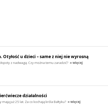
 Otyłość u dzieci – same z niej nie wyrosną
 kłopoty z nadwagą. Czy można temu zaradzić?
» więcej
ierćwiecze działalności
 mają już 25 lat. Za co kochają króla Bałtyku?
» więcej