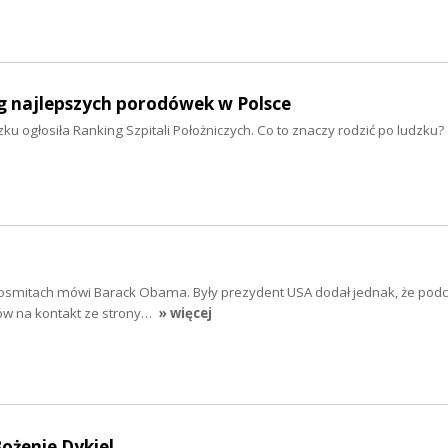
g najlepszych porodówek w Polsce
ku ogłosiła Ranking Szpitali Położniczych. Co to znaczy rodzić po ludzku?
 kosmitach mówi Barack Obama. Były prezydent USA dodał jednak, że podc
ów na kontakt ze strony…
» więcej
ożenie Dykiel