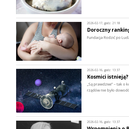
2026-02-17, godz. 21:18
Doroczny rankin
Fundacja Rodzić po Ludz
2026-02-16, godz. 13:37
Kosmici istnieją?
„Są prawdziwi” – tak o
rządów nie było dowod
2026-02-16, godz. 13:37
Wspomnienia o B