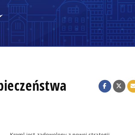
pieczeństwa
Kreml jest zadowolony z nowej strategii