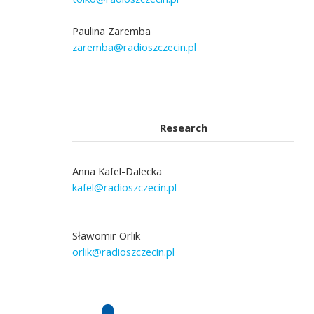
Paulina Zaremba
zaremba@radioszczecin.pl
Research
Anna Kafel-Dalecka
kafel@radioszczecin.pl
Sławomir Orlik
orlik@radioszczecin.pl