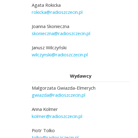
Agata Rokicka
rokicka@radioszczecin.pl
Joanna Skonieczna
skonieczna@radioszczecin.pl
Janusz Wilczyński
wilczynski@radioszczecin.pl
Wydawcy
Małgorzata Gwiazda-Elmerych
gwiazda@radioszczecin.pl
Anna Kolmer
kolmer@radioszczecin.pl
Piotr Tolko
tolko@radioszczecin.pl