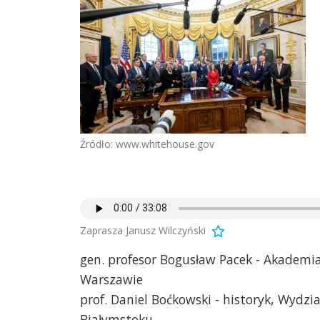
Źródło: www.whitehouse.gov
Zaprasza Janusz Wilczyński
gen. profesor Bogusław Pacek - Akademi
Warszawie
prof. Daniel Boćkowski - historyk, Wyd
Białymstoku