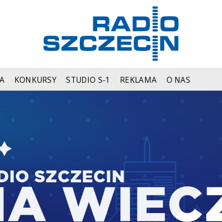
A
KONKURSY
STUDIO S-1
REKLAMA
O NAS