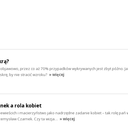
krą?
zobjawowo, przez co aż 70% przypadków wykrywanych jest zbyt późno. Ja
askrę, by nie stracić wzroku?
» więcej
ek a rola kobiet
wieścich i macierzyństwo jako nadrzędne zadanie kobiet – tak rolę pań 
zemysław Czarnek. Czy ta wizja…
» więcej