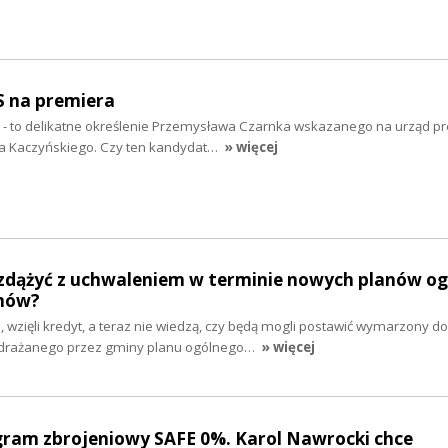
S na premiera
” - to delikatne określenie Przemysława Czarnka wskazanego na urząd p
wa Kaczyńskiego. Czy ten kandydat…
» więcej
zdążyć z uchwaleniem w terminie nowych planów og
mów?
e, wzięli kredyt, a teraz nie wiedzą, czy będą mogli postawić wymarzony d
drażanego przez gminy planu ogólnego…
» więcej
gram zbrojeniowy SAFE 0%. Karol Nawrocki chce