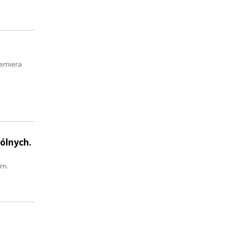
remiera
ólnych.
om.