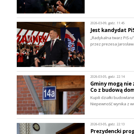
2026-03-09, godz. 11:45
Jest kandydat Pi
„Radykalna twarz PiS-u
przez prezesa Jarosła
2026-03-05, godz. 22:14
Gminy mogą nie 
Co z budową do
Kupili działki budowlan
Niepewność wynika z w
2026-03-05, godz. 22:13
Prezydencki pro