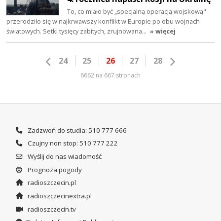
To, co miało być „specjalną operacją wojskową"
przerodziło się w najkrwawszy konflikt w Europie po obu wojnach
światowych. Setki tysięcy zabitych, zrujnowana…
» więcej
24
25
26
27
28
6662 na 667 stronach
Zadzwoń do studia: 510 777 666
Czujny non stop: 510 777 222
Wyślij do nas wiadomość
Prognoza pogody
radioszczecin.pl
radioszczecinextra.pl
radioszczecin.tv