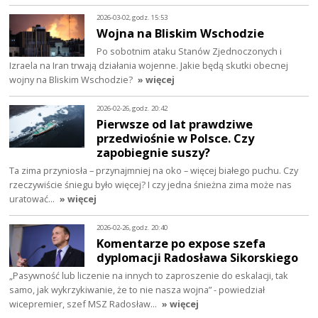
2026-03-02, godz. 15:53
Wojna na Bliskim Wschodzie
Po sobotnim ataku Stanów Zjednoczonych i
Izraela na Iran trwają działania wojenne. Jakie będą skutki obecnej
wojny na Bliskim Wschodzie?
» więcej
2026-02-26, godz. 20:42
Pierwsze od lat prawdziwe
przedwiośnie w Polsce. Czy
zapobiegnie suszy?
Ta zima przyniosła – przynajmniej na oko – więcej białego puchu. Czy
rzeczywiście śniegu było więcej? I czy jedna śnieżna zima może nas
uratować…
» więcej
2026-02-26, godz. 20:40
Komentarze po expose szefa
dyplomacji Radosława Sikorskiego
„Pasywność lub liczenie na innych to zaproszenie do eskalacji, tak
samo, jak wykrzykiwanie, że to nie nasza wojna” - powiedział
wicepremier, szef MSZ Radosław…
» więcej