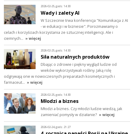
2026-02-25, godz. 14:30
Wady i zalety AI
W Szczecinie trwa konferencja "Komunikacja z AI
- w edukacji i w biznesie". Porozmawiamy o
celach i korzyściach korzystania ze sztucznej inteligencji. Ale i
ciemnych…
» więcej
2026-02-25, godz. 14:30
Siła naturalnych produktów
Dbając o zdrowie i piękny wygląd ludzie od
wieków wykorzystywali rośliny. Jaką rolę
odgrywają one w nowoczesnych preparatach kosmetycznych i
farmaceut…
» więcej
2026-02-25, godz. 14:30
Młodzi a biznes
Młodzi a biznes. Czy młodzi ludzie wiedzą, jak
zamieniać pomysły w działanie?
» więcej
2026-02-24, godz. 21:27
4. rocznica napaści Rosji na Ukrainę