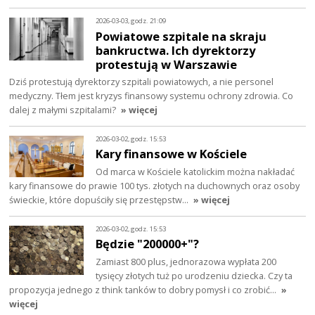
2026-03-03, godz. 21:09
Powiatowe szpitale na skraju
bankructwa. Ich dyrektorzy
protestują w Warszawie
Dziś protestują dyrektorzy szpitali powiatowych, a nie personel
medyczny. Tłem jest kryzys finansowy systemu ochrony zdrowia. Co
dalej z małymi szpitalami?
» więcej
2026-03-02, godz. 15:53
Kary finansowe w Kościele
Od marca w Kościele katolickim można nakładać
kary finansowe do prawie 100 tys. złotych na duchownych oraz osoby
świeckie, które dopuściły się przestępstw…
» więcej
2026-03-02, godz. 15:53
Będzie "200000+"?
Zamiast 800 plus, jednorazowa wypłata 200
tysięcy złotych tuż po urodzeniu dziecka. Czy ta
propozycja jednego z think tanków to dobry pomysł i co zrobić…
»
więcej