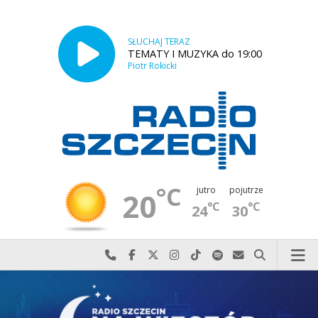
SŁUCHAJ TERAZ
TEMATY I MUZYKA do 19:00
Piotr Rokicki
°C
jutro
pojutrze
20
°C
°C
24
30
Najlepiej po prostu do nas zadzwoń
Odwiedź nas na Facebook-u
Odwiedź nas na X
Odwiedź nas na Instagram-ie
Odwiedź nas na TikTok-u
Szukaj nas na Spotify
Wyślij do nas w
Szukaj