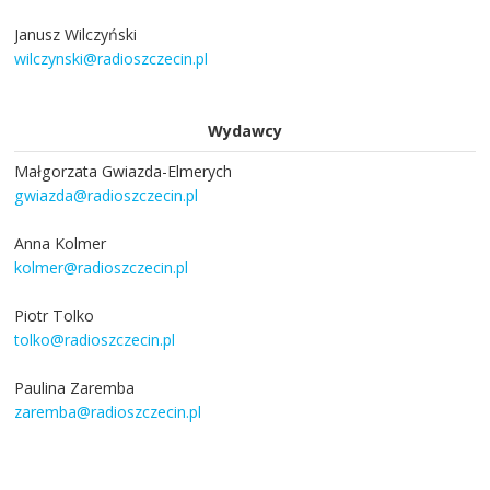
Janusz Wilczyński
wilczynski@radioszczecin.pl
Wydawcy
Małgorzata Gwiazda-Elmerych
gwiazda@radioszczecin.pl
Anna Kolmer
kolmer@radioszczecin.pl
Piotr Tolko
tolko@radioszczecin.pl
Paulina Zaremba
zaremba@radioszczecin.pl