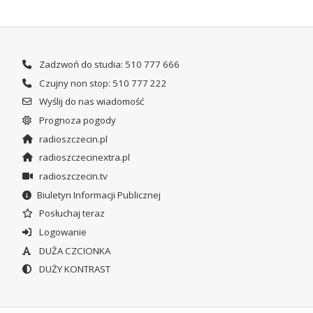
Zadzwoń do studia: 510 777 666
Czujny non stop: 510 777 222
Wyślij do nas wiadomość
Prognoza pogody
radioszczecin.pl
radioszczecinextra.pl
radioszczecin.tv
Biuletyn Informacji Publicznej
Posłuchaj teraz
Logowanie
DUŻA CZCIONKA
DUŻY KONTRAST