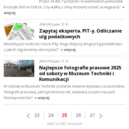
Przez 14 dni 7 polskich i 6 niemieckich jednostek
kruszyło lód na Odrze. Czy walkę z zimą możemy uznać za wygraną?
»
więcej
2026-03-03, godz. 21:10
Zapytaj eksperta. PIT-y. Odliczanie
ulg podatkowych
Możemy już rozliczać nasze Pity. Kogo dotyczy drugi próg podatkowy i
z jakich ulg możemy skorzystać?
» więcej
2026-03-03, godz. 21:10
Najlepsze fotografie prasowe 2025
od soboty w Muzeum Techniki i
Komunikacji
W sobotę w Muzeum Techniki zostanie otwarta wystawa szczecińskiej
fotografii prasowej. Jaki był miniony rok, widziany oczami naszych
fotoreporterów?
» więcej
23
24
25
26
27
6662 na 667 stronach