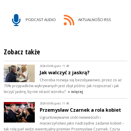
PODCAST AUDIO
AKTUALNOŚCI RSS
Zobacz także
2026-03-09, godz. 11:49
Jak walczyć z jaskrą?
Choroba rozwija się bezobjawowo, przez co aż
70% przypadków wykrywanych jest zbyt późno. Jak rozpoznać i jak
leczyć jaskrę, by nie stracić wzroku?
» więcej
2026-03-09, godz. 11:48
Przemysław Czarnek a rola kobiet
Ugruntowywanie cnót niewieścich i
macierzyństwo jako nadrzędne zadanie kobiet –
tak rolę pań widzi ewentualny premier Przemysław Czarnek. Czy ta