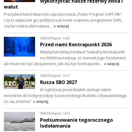
wykorzystać nasze rezerwy złota i
walut
Prezydent Karol Nawrocki zaproponował „Polski Program SAFE 0%”.
Czy to wyłącznie gra polityczna przeciw unijnemu programowi SAFE,
czy też realna alternatywa…
» więcej
2026-03-04, godz. 14:20
Przed nami Kontrapunkt 2026
Międzynarodowy Festiwal Teatralny Kontrapunkt
ma 58-letnią tradycję, co stanowi jego fundament,
ale może też być obciążeniem. Jaki ma być Kontrapunkt…
» więcej
2026-03-04, godz. 14:17
Rusza SBO 2027
W najbliższy poniedziałek startuje nabór
wniosków do kolejnej edycji Szczecińskiego Budżetu Obywatelskiego.
Co się zmienia?
» więcej
2026-03-04, godz. 14:15
Podsumowanie tegorocznego
lodołamania