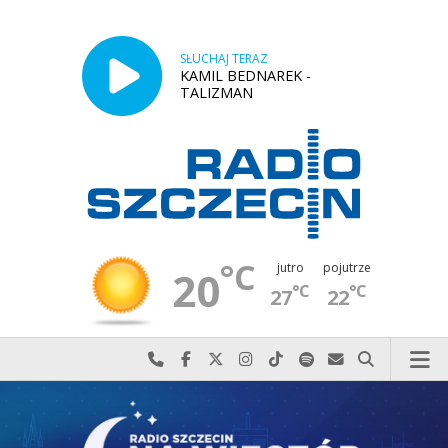
SŁUCHAJ TERAZ
KAMIL BEDNAREK -
TALIZMAN
°C
jutro
pojutrze
20
°C
°C
27
22
Najlepiej po prostu do nas zadzwoń
Odwiedź nas na Facebook-u
Odwiedź nas na X
Odwiedź nas na Instagram-ie
Odwiedź nas na TikTok-u
Szukaj nas na Spotify
Wyślij do nas w
Szukaj