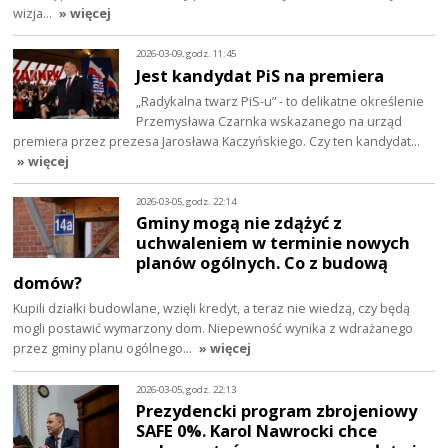
wizja…
» więcej
2026-03-09, godz. 11:45
Jest kandydat PiS na premiera
„Radykalna twarz PiS-u” - to delikatne określenie
Przemysława Czarnka wskazanego na urząd
premiera przez prezesa Jarosława Kaczyńskiego. Czy ten kandydat…
» więcej
2026-03-05, godz. 22:14
Gminy mogą nie zdążyć z
uchwaleniem w terminie nowych
planów ogólnych. Co z budową
domów?
Kupili działki budowlane, wzięli kredyt, a teraz nie wiedzą, czy będą
mogli postawić wymarzony dom. Niepewność wynika z wdrażanego
przez gminy planu ogólnego…
» więcej
2026-03-05, godz. 22:13
Prezydencki program zbrojeniowy
SAFE 0%. Karol Nawrocki chce