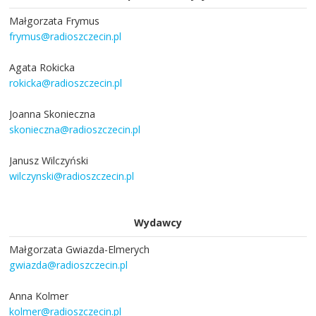
Małgorzata Frymus
frymus@radioszczecin.pl
Agata Rokicka
rokicka@radioszczecin.pl
Joanna Skonieczna
skonieczna@radioszczecin.pl
Janusz Wilczyński
wilczynski@radioszczecin.pl
Wydawcy
Małgorzata Gwiazda-Elmerych
gwiazda@radioszczecin.pl
Anna Kolmer
kolmer@radioszczecin.pl