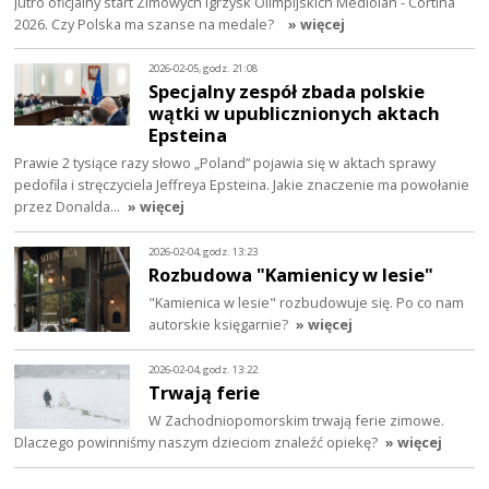
Jutro oficjalny start Zimowych Igrzysk Olimpijskich Mediolan - Cortina
2026. Czy Polska ma szanse na medale?
» więcej
2026-02-05, godz. 21:08
Specjalny zespół zbada polskie
wątki w upublicznionych aktach
Epsteina
Prawie 2 tysiące razy słowo „Poland” pojawia się w aktach sprawy
pedofila i stręczyciela Jeffreya Epsteina. Jakie znaczenie ma powołanie
przez Donalda…
» więcej
2026-02-04, godz. 13:23
Rozbudowa "Kamienicy w lesie"
"Kamienica w lesie" rozbudowuje się. Po co nam
autorskie księgarnie?
» więcej
2026-02-04, godz. 13:22
Trwają ferie
W Zachodniopomorskim trwają ferie zimowe.
Dlaczego powinniśmy naszym dzieciom znaleźć opiekę?
» więcej