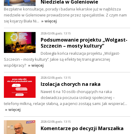
Niedziela w Goleniowie
Bezpłatne konsultacje, porady i badania lekarskie już w najbliższa
niedziele w Goleniowie prowadzone przez specjalistów. Z czym nam
się kojarzy Biała Ni…
» więcej
2026-02-09, godz. 13:15
Podsumowanie projektu „Wolgast-
Szczecin – mosty kultury”
Dobiegła końca realizacja projektu „Wolgast-
Szczecin – mosty kultury”. Jakie są efekty tej transgranicznej
współpracy?
» więcej
2026-02-09, godz. 13:15
Izolacja chorych na raka
Nawet 6 na 10 osób chorujących na raka
doświadcza poczucia izolacji społecznej –
telefony milkną, relacje słabną, a pacjenci zostają sami. Jak wspierać…
» więcej
2026-02-09, godz. 13:15
Komentarze po decyzji Marszałka