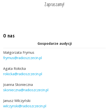
Zapraszamy!
O nas
Gospodarze audycji
Małgorzata Frymus
frymus@radioszczecin.pl
Agata Rokicka
rokicka@radioszczecin.pl
Joanna Skonieczna
skonieczna@radioszczecin.pl
Janusz Wilczyński
wilczynski@radioszczecin.pl