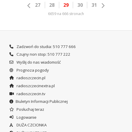
27
28
29
30
31
6659 na 666 stronach
Zadzwoń do studia: 510 777 666
Czujny non stop: 510 777 222
Wyślij do nas wiadomość
Prognoza pogody
radioszczecin.pl
radioszczecinextra.pl
radioszczecin.tv
Biuletyn Informacji Publicznej
Posłuchaj teraz
Logowanie
DUŻA CZCIONKA