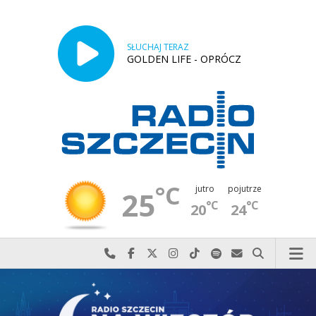
SŁUCHAJ TERAZ
GOLDEN LIFE - OPRÓCZ
°C
jutro
pojutrze
25
°C
°C
20
24
Najlepiej po prostu do nas zadzwoń
Odwiedź nas na Facebook-u
Odwiedź nas na X
Odwiedź nas na Instagram-ie
Odwiedź nas na TikTok-u
Szukaj nas na Spotify
Wyślij do nas w
Szukaj