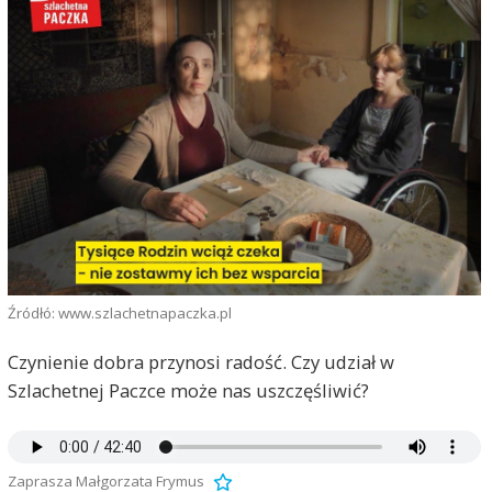
Źródłó: www.szlachetnapaczka.pl
Czynienie dobra przynosi radość. Czy udział w
Szlachetnej Paczce może nas uszczęśliwić?
Zaprasza Małgorzata Frymus