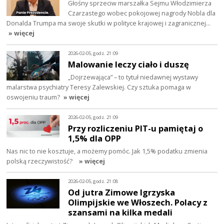
Głośny sprzeciw marszałka Sejmu Włodzimierza
Czarzastego wobec pokojowej nagrody Nobla dla
Donalda Trumpa ma swoje skutki w polityce krajowej i zagranicznej…
» więcej
2026-02-05, godz. 21:09
Malowanie leczy ciało i duszę
„Dojrzewająca” – to tytuł niedawnej wystawy
malarstwa psychiatry Teresy Zalewskiej. Czy sztuka pomaga w
oswojeniu traum?
» więcej
2026-02-05, godz. 21:09
Przy rozliczeniu PIT-u pamiętaj o
1,5% dla OPP
Nas nic to nie kosztuje, a możemy pomóc. Jak 1,5% podatku zmienia
polską rzeczywistość?
» więcej
2026-02-05, godz. 21:08
Od jutra Zimowe Igrzyska
Olimpijskie we Włoszech. Polacy z
szansami na kilka medali