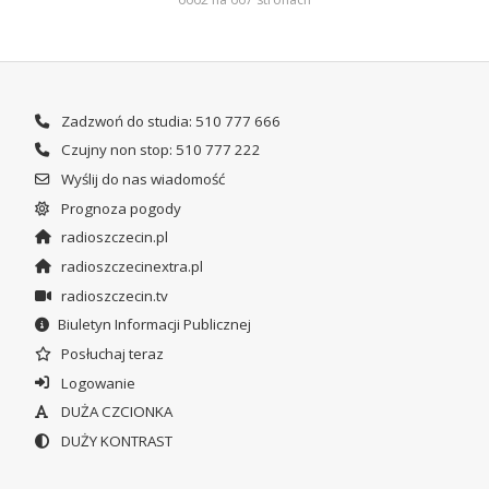
Zadzwoń do studia: 510 777 666
Czujny non stop: 510 777 222
Wyślij do nas wiadomość
Prognoza pogody
radioszczecin.pl
radioszczecinextra.pl
radioszczecin.tv
Biuletyn Informacji Publicznej
Posłuchaj teraz
Logowanie
DUŻA CZCIONKA
DUŻY KONTRAST