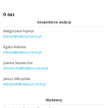
O nas
Gospodarze audycji
Małgorzata Frymus
frymus@radioszczecin.pl
Agata Rokicka
rokicka@radioszczecin.pl
Joanna Skonieczna
skonieczna@radioszczecin.pl
Janusz Wilczyński
wilczynski@radioszczecin.pl
Wydawcy