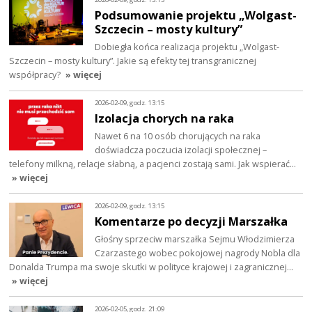
Podsumowanie projektu „Wolgast-
Szczecin – mosty kultury”
Dobiegła końca realizacja projektu „Wolgast-
Szczecin – mosty kultury”. Jakie są efekty tej transgranicznej
współpracy?
» więcej
2026-02-09, godz. 13:15
Izolacja chorych na raka
Nawet 6 na 10 osób chorujących na raka
doświadcza poczucia izolacji społecznej –
telefony milkną, relacje słabną, a pacjenci zostają sami. Jak wspierać…
» więcej
2026-02-09, godz. 13:15
Komentarze po decyzji Marszałka
Głośny sprzeciw marszałka Sejmu Włodzimierza
Czarzastego wobec pokojowej nagrody Nobla dla
Donalda Trumpa ma swoje skutki w polityce krajowej i zagranicznej…
» więcej
2026-02-05, godz. 21:09