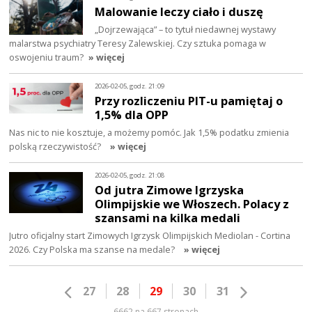
Malowanie leczy ciało i duszę
„Dojrzewająca” – to tytuł niedawnej wystawy
malarstwa psychiatry Teresy Zalewskiej. Czy sztuka pomaga w
oswojeniu traum?
» więcej
2026-02-05, godz. 21:09
Przy rozliczeniu PIT-u pamiętaj o
1,5% dla OPP
Nas nic to nie kosztuje, a możemy pomóc. Jak 1,5% podatku zmienia
polską rzeczywistość?
» więcej
2026-02-05, godz. 21:08
Od jutra Zimowe Igrzyska
Olimpijskie we Włoszech. Polacy z
szansami na kilka medali
Jutro oficjalny start Zimowych Igrzysk Olimpijskich Mediolan - Cortina
2026. Czy Polska ma szanse na medale?
» więcej
27
28
29
30
31
6662 na 667 stronach