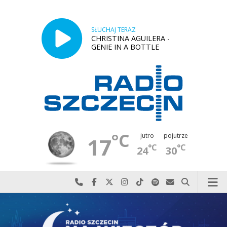
SŁUCHAJ TERAZ
CHRISTINA AGUILERA -
GENIE IN A BOTTLE
°C
jutro
pojutrze
17
°C
°C
24
30
Najlepiej po prostu do nas zadzwoń
Odwiedź nas na Facebook-u
Odwiedź nas na X
Odwiedź nas na Instagram-ie
Odwiedź nas na TikTok-u
Szukaj nas na Spotify
Wyślij do nas w
Szukaj