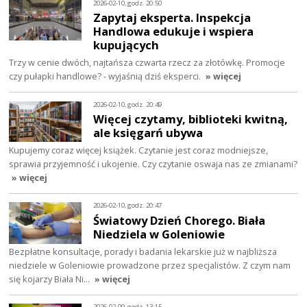
2026-02-10, godz. 20:50
Zapytaj eksperta. Inspekcja
Handlowa edukuje i wspiera
kupujących
Trzy w cenie dwóch, najtańsza czwarta rzecz za złotówkę. Promocje
czy pułapki handlowe? - wyjaśnią dziś eksperci.
» więcej
2026-02-10, godz. 20:49
Więcej czytamy, biblioteki kwitną,
ale księgarń ubywa
Kupujemy coraz więcej książek. Czytanie jest coraz modniejsze,
sprawia przyjemność i ukojenie. Czy czytanie oswaja nas ze zmianami?
» więcej
2026-02-10, godz. 20:47
Światowy Dzień Chorego. Biała
Niedziela w Goleniowie
Bezpłatne konsultacje, porady i badania lekarskie już w najbliższa
niedziele w Goleniowie prowadzone przez specjalistów. Z czym nam
się kojarzy Biała Ni…
» więcej
2026-02-09, godz. 13:15