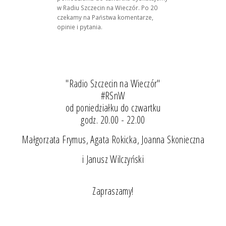
w Radiu Szczecin na Wieczór. Po 20
czekamy na Państwa komentarze,
opinie i pytania.
"Radio Szczecin na Wieczór"
#RSnW
od poniedziałku do czwartku
godz. 20.00 - 22.00
Małgorzata Frymus, Agata Rokicka, Joanna Skonieczna
i Janusz Wilczyński
Zapraszamy!