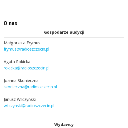
O nas
Gospodarze audycji
Małgorzata Frymus
frymus@radioszczecin.pl
Agata Rokicka
rokicka@radioszczecin.pl
Joanna Skonieczna
skonieczna@radioszczecin.pl
Janusz Wilczyński
wilczynski@radioszczecin.pl
Wydawcy