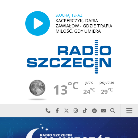
SŁUCHAJ TERAZ
KACPERCZYK, DARIA
ZAWIAŁOW - GDZIE TRAFIA
MIŁOŚĆ, GDY UMIERA
°C
jutro
pojutrze
13
°C
°C
24
29
Najlepiej po prostu do nas zadzwoń
Odwiedź nas na Facebook-u
Odwiedź nas na X
Odwiedź nas na Instagram-ie
Odwiedź nas na TikTok-u
Szukaj nas na Spotify
Wyślij do nas w
Szukaj