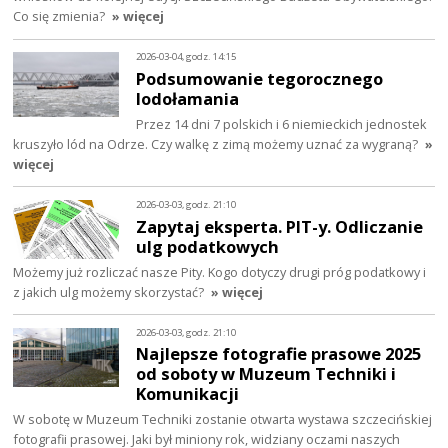
Co się zmienia?
» więcej
2026-03-04, godz. 14:15
Podsumowanie tegorocznego
lodołamania
Przez 14 dni 7 polskich i 6 niemieckich jednostek
kruszyło lód na Odrze. Czy walkę z zimą możemy uznać za wygraną?
»
więcej
2026-03-03, godz. 21:10
Zapytaj eksperta. PIT-y. Odliczanie
ulg podatkowych
Możemy już rozliczać nasze Pity. Kogo dotyczy drugi próg podatkowy i
z jakich ulg możemy skorzystać?
» więcej
2026-03-03, godz. 21:10
Najlepsze fotografie prasowe 2025
od soboty w Muzeum Techniki i
Komunikacji
W sobotę w Muzeum Techniki zostanie otwarta wystawa szczecińskiej
fotografii prasowej. Jaki był miniony rok, widziany oczami naszych