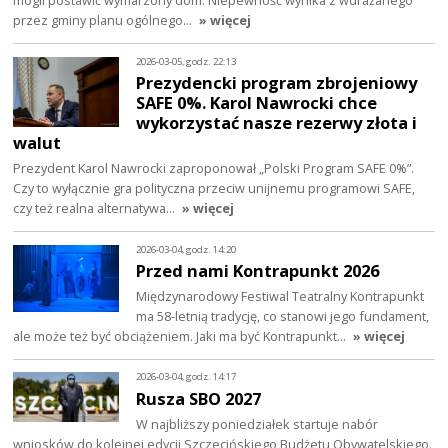
mogli postawić wymarzony dom. Niepewność wynika z wdrażanego
przez gminy planu ogólnego…
» więcej
2026-03-05, godz. 22:13
Prezydencki program zbrojeniowy
SAFE 0%. Karol Nawrocki chce
wykorzystać nasze rezerwy złota i
walut
Prezydent Karol Nawrocki zaproponował „Polski Program SAFE 0%”.
Czy to wyłącznie gra polityczna przeciw unijnemu programowi SAFE,
czy też realna alternatywa…
» więcej
2026-03-04, godz. 14:20
Przed nami Kontrapunkt 2026
Międzynarodowy Festiwal Teatralny Kontrapunkt
ma 58-letnią tradycję, co stanowi jego fundament,
ale może też być obciążeniem. Jaki ma być Kontrapunkt…
» więcej
2026-03-04, godz. 14:17
Rusza SBO 2027
W najbliższy poniedziałek startuje nabór
wniosków do kolejnej edycji Szczecińskiego Budżetu Obywatelskiego.