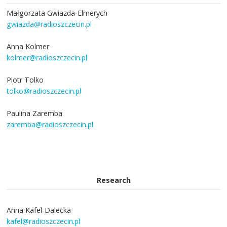
Małgorzata Gwiazda-Elmerych
gwiazda@radioszczecin.pl
Anna Kolmer
kolmer@radioszczecin.pl
Piotr Tolko
tolko@radioszczecin.pl
Paulina Zaremba
zaremba@radioszczecin.pl
Research
Anna Kafel-Dalecka
kafel@radioszczecin.pl