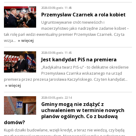
2026-03-09, godz. 11:48
Przemysław Czarnek a rola kobiet
Ugruntowywanie cnót niewieścich i
macierzyństwo jako nadrzędne zadanie kobiet –
tak rolę pań widzi ewentualny premier Przemysław Czarnek. Czy ta
wizja…
» więcej
2026-03-09, godz. 11:45
Jest kandydat PiS na premiera
„Radykalna twarz PiS-u” - to delikatne określenie
Przemysława Czarnka wskazanego na urząd
premiera przez prezesa Jarosława Kaczyńskiego. Czy ten kandydat…
» więcej
2026-03-05, godz. 22:14
Gminy mogą nie zdążyć z
uchwaleniem w terminie nowych
planów ogólnych. Co z budową
domów?
Kupili działki budowlane, wzięli kredyt, a teraz nie wiedzą, czy będą