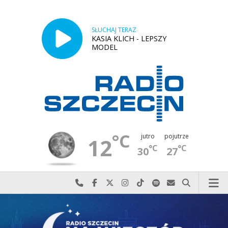
SŁUCHAJ TERAZ
KASIA KLICH - LEPSZY
MODEL
°C
jutro
pojutrze
12
°C
°C
30
27
Najlepiej po prostu do nas zadzwoń
Odwiedź nas na Facebook-u
Odwiedź nas na X
Odwiedź nas na Instagram-ie
Odwiedź nas na TikTok-u
Szukaj nas na Spotify
Wyślij do nas w
Szukaj