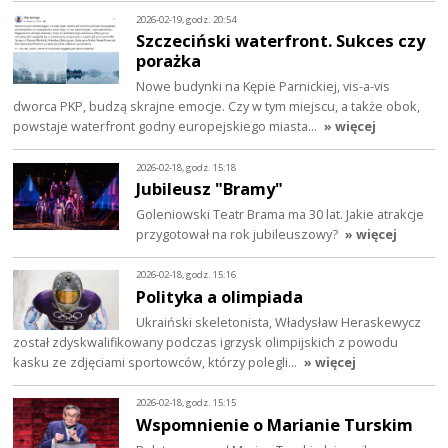
2026-02-19, godz. 20:54
Szczeciński waterfront. Sukces czy
porażka
Nowe budynki na Kępie Parnickiej, vis-a-vis
dworca PKP, budzą skrajne emocje. Czy w tym miejscu, a także obok,
powstaje waterfront godny europejskiego miasta…
» więcej
2026-02-18, godz. 15:18
Jubileusz "Bramy"
Goleniowski Teatr Brama ma 30 lat. Jakie atrakcje
przygotował na rok jubileuszowy?
» więcej
2026-02-18, godz. 15:16
Polityka a olimpiada
Ukraiński skeletonista, Władysław Heraskewycz
został zdyskwalifikowany podczas igrzysk olimpijskich z powodu
kasku ze zdjęciami sportowców, którzy polegli…
» więcej
2026-02-18, godz. 15:15
Wspomnienie o Marianie Turskim