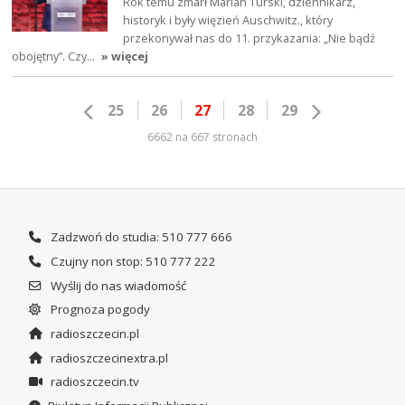
Rok temu zmarł Marian Turski, dziennikarz,
historyk i były więzień Auschwitz., który
przekonywał nas do 11. przykazania: „Nie bądź
obojętny”. Czy…
» więcej
25
26
27
28
29
6662 na 667 stronach
Zadzwoń do studia: 510 777 666
Czujny non stop: 510 777 222
Wyślij do nas wiadomość
Prognoza pogody
radioszczecin.pl
radioszczecinextra.pl
radioszczecin.tv