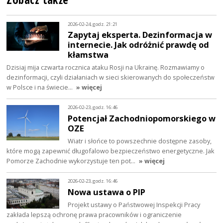
2026-02-24, godz. 21:21
Zapytaj eksperta. Dezinformacja w
internecie. Jak odróżnić prawdę od
kłamstwa
Dzisiaj mija czwarta rocznica ataku Rosji na Ukrainę. Rozmawiamy o
dezinformacji, czyli działaniach w sieci skierowanych do społeczeństw
w Polsce i na świecie…
» więcej
2026-02-23, godz. 16:46
Potencjał Zachodniopomorskiego w
OZE
Wiatr i słońce to powszechnie dostępne zasoby,
które mogą zapewnić długofalowo bezpieczeństwo energetyczne. Jak
Pomorze Zachodnie wykorzystuje ten pot…
» więcej
2026-02-23, godz. 16:46
Nowa ustawa o PIP
Projekt ustawy o Państwowej Inspekcji Pracy
zakłada lepszą ochronę prawa pracowników i ograniczenie