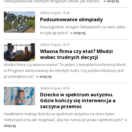
nadużywania tak zwanych fikcyjnych umów. Jak bardzo…
» więcej
2026-02-23, godz. 16:46
Podsumowanie olimpiady
Dwa tygodnie zmagań Olimpijskich za nami. Jakie
to były Igrzyska?
» więcej
2026-02-19, godz. 20:57
Własna firma czy etat? Młodzi
wobec trudnych decyzji
Wielka firma czy własna marka? To jeden z tematów konferencji Work
in Progress adresowanej do młodych ludzi. Czy polska młodzież jest
przedsiębiorcza?
» więcej
2026-02-19, godz. 20:55
Dziecko w spektrum autyzmu.
Gdzie kończy się interwencja a
zaczyna przemoc
Gwałtowna reakcja dziecka w spektrum autyzmu na stres bywa
niebezpieczna. Jak reagować, aby nie naruszać praw najmłodszych?
»
więcej