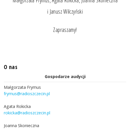
Małgorzata Frymus, Agata Rokicka, Joanna Skonieczna
i Janusz Wilczyński
Zapraszamy!
O nas
Gospodarze audycji
Małgorzata Frymus
frymus@radioszczecin.pl
Agata Rokicka
rokicka@radioszczecin.pl
Joanna Skonieczna