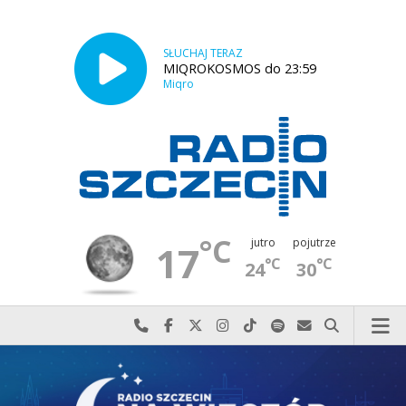
SŁUCHAJ TERAZ
MIQROKOSMOS do 23:59
Miqro
°C
jutro
pojutrze
17
°C
°C
24
30
Najlepiej po prostu do nas zadzwoń
Odwiedź nas na Facebook-u
Odwiedź nas na X
Odwiedź nas na Instagram-ie
Odwiedź nas na TikTok-u
Szukaj nas na Spotify
Wyślij do nas w
Szukaj