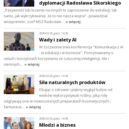
dyplomacji Radosława Sikorskiego
„Pasywność lub liczenie na innych to zaproszenie do eskalacji, tak
samo, jak wykrzykiwanie, że to nie nasza wojna” - powiedział
wicepremier, szef MSZ Radosław…
» więcej
2026-02-25, godz. 14:30
Wady i zalety AI
W Szczecinie trwa konferencja "Komunikacja z AI
- w edukacji i w biznesie". Porozmawiamy o
celach i korzyściach korzystania ze sztucznej inteligencji. Ale i
ciemnych…
» więcej
2026-02-25, godz. 14:30
Siła naturalnych produktów
Dbając o zdrowie i piękny wygląd ludzie od
wieków wykorzystywali rośliny. Jaką rolę
odgrywają one w nowoczesnych preparatach kosmetycznych i
farmaceut…
» więcej
2026-02-25, godz. 14:30
Młodzi a biznes