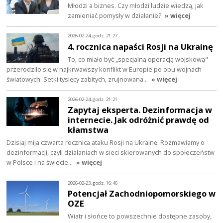
Młodzi a biznes. Czy młodzi ludzie wiedzą, jak
zamieniać pomysły w działanie?
» więcej
2026-02-24, godz. 21:27
4. rocznica napaści Rosji na Ukrainę
To, co miało być „specjalną operacją wojskową"
przerodziło się w najkrwawszy konflikt w Europie po obu wojnach
światowych. Setki tysięcy zabitych, zrujnowana…
» więcej
2026-02-24, godz. 21:21
Zapytaj eksperta. Dezinformacja w
internecie. Jak odróżnić prawdę od
kłamstwa
Dzisiaj mija czwarta rocznica ataku Rosji na Ukrainę. Rozmawiamy o
dezinformacji, czyli działaniach w sieci skierowanych do społeczeństw
w Polsce i na świecie…
» więcej
2026-02-23, godz. 16:46
Potencjał Zachodniopomorskiego w
OZE
Wiatr i słońce to powszechnie dostępne zasoby,