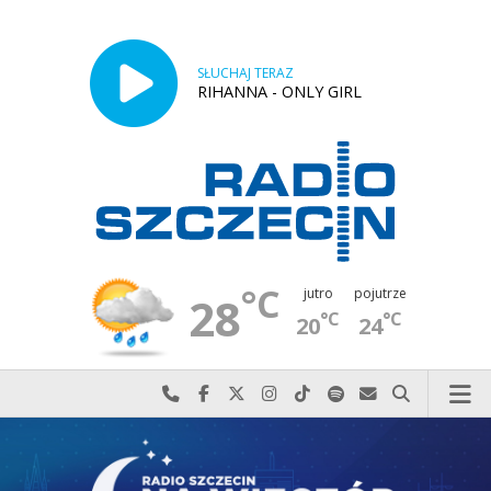
SŁUCHAJ TERAZ
RIHANNA - ONLY GIRL
°C
jutro
pojutrze
28
°C
°C
20
24
Najlepiej po prostu do nas zadzwoń
Odwiedź nas na Facebook-u
Odwiedź nas na X
Odwiedź nas na Instagram-ie
Odwiedź nas na TikTok-u
Szukaj nas na Spotify
Wyślij do nas w
Szukaj