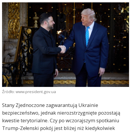
Źródło: www.president.gov.ua
Stany Zjednoczone zagwarantują Ukrainie
bezpieczeństwo, jednak nierozstrzygnięte pozostają
kwestie terytorialne. Czy po wczorajszym spotkaniu
Trump-Zełenski pokój jest bliżej niż kiedykolwiek