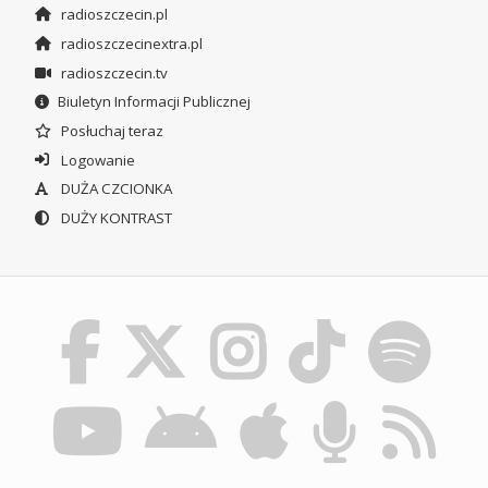
radioszczecin.pl
radioszczecinextra.pl
radioszczecin.tv
Biuletyn Informacji Publicznej
Posłuchaj teraz
Logowanie
DUŻA CZCIONKA
DUŻY KONTRAST