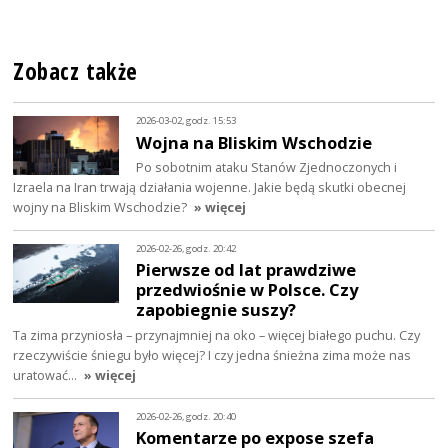
Zobacz także
2026-03-02, godz. 15:53
Wojna na Bliskim Wschodzie
Po sobotnim ataku Stanów Zjednoczonych i
Izraela na Iran trwają działania wojenne. Jakie będą skutki obecnej
wojny na Bliskim Wschodzie?
» więcej
2026-02-26, godz. 20:42
Pierwsze od lat prawdziwe
przedwiośnie w Polsce. Czy
zapobiegnie suszy?
Ta zima przyniosła – przynajmniej na oko – więcej białego puchu. Czy
rzeczywiście śniegu było więcej? I czy jedna śnieżna zima może nas
uratować…
» więcej
2026-02-26, godz. 20:40
Komentarze po expose szefa