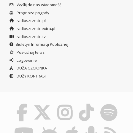
Wyślij do nas wiadomość
Prognoza pogody
radioszczecin.pl
radioszczecinextra.pl
radioszczecin.tv
Biuletyn Informacji Publicznej
Posłuchaj teraz
Logowanie
DUŻA CZCIONKA
DUŻY KONTRAST