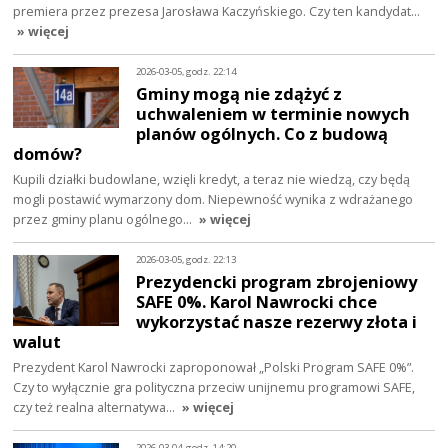
premiera przez prezesa Jarosława Kaczyńskiego. Czy ten kandydat…
» więcej
2026-03-05, godz. 22:14
Gminy mogą nie zdążyć z
uchwaleniem w terminie nowych
planów ogólnych. Co z budową
domów?
Kupili działki budowlane, wzięli kredyt, a teraz nie wiedzą, czy będą
mogli postawić wymarzony dom. Niepewność wynika z wdrażanego
przez gminy planu ogólnego…
» więcej
2026-03-05, godz. 22:13
Prezydencki program zbrojeniowy
SAFE 0%. Karol Nawrocki chce
wykorzystać nasze rezerwy złota i
walut
Prezydent Karol Nawrocki zaproponował „Polski Program SAFE 0%”.
Czy to wyłącznie gra polityczna przeciw unijnemu programowi SAFE,
czy też realna alternatywa…
» więcej
2026-03-04, godz. 14:20