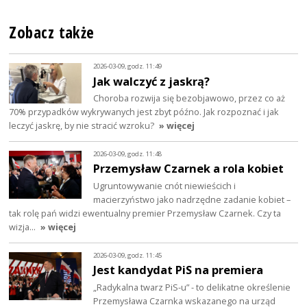
Zobacz także
2026-03-09, godz. 11:49
Jak walczyć z jaskrą?
Choroba rozwija się bezobjawowo, przez co aż
70% przypadków wykrywanych jest zbyt późno. Jak rozpoznać i jak
leczyć jaskrę, by nie stracić wzroku?
» więcej
2026-03-09, godz. 11:48
Przemysław Czarnek a rola kobiet
Ugruntowywanie cnót niewieścich i
macierzyństwo jako nadrzędne zadanie kobiet –
tak rolę pań widzi ewentualny premier Przemysław Czarnek. Czy ta
wizja…
» więcej
2026-03-09, godz. 11:45
Jest kandydat PiS na premiera
„Radykalna twarz PiS-u” - to delikatne określenie
Przemysława Czarnka wskazanego na urząd