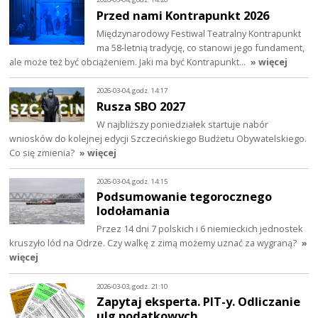
Przed nami Kontrapunkt 2026
Międzynarodowy Festiwal Teatralny Kontrapunkt
ma 58-letnią tradycję, co stanowi jego fundament,
ale może też być obciążeniem. Jaki ma być Kontrapunkt…
» więcej
2026-03-04, godz. 14:17
Rusza SBO 2027
W najbliższy poniedziałek startuje nabór
wniosków do kolejnej edycji Szczecińskiego Budżetu Obywatelskiego.
Co się zmienia?
» więcej
2026-03-04, godz. 14:15
Podsumowanie tegorocznego
lodołamania
Przez 14 dni 7 polskich i 6 niemieckich jednostek
kruszyło lód na Odrze. Czy walkę z zimą możemy uznać za wygraną?
»
więcej
2026-03-03, godz. 21:10
Zapytaj eksperta. PIT-y. Odliczanie
ulg podatkowych