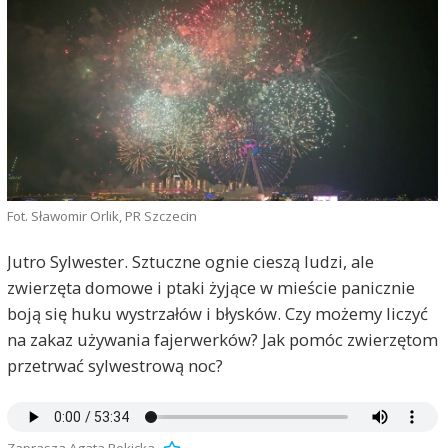
Fot. Sławomir Orlik, PR Szczecin
Jutro Sylwester. Sztuczne ognie cieszą ludzi, ale
zwierzęta domowe i ptaki żyjące w mieście panicznie
boją się huku wystrzałów i błysków. Czy możemy liczyć
na zakaz używania fajerwerków? Jak pomóc zwierzętom
przetrwać sylwestrową noc?
Zaprasza Agata Rokicka