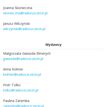
Joanna Skonieczna
skonieczna@radioszczecin.pl
Janusz Wilczyński
wilczynski@radioszczecin.pl
Wydawcy
Małgorzata Gwiazda-Elmerych
gwiazda@radioszczecin.pl
Anna Kolmer
kolmer@radioszczecin.pl
Piotr Tolko
tolko@radioszczecin.pl
Paulina Zaremba
zaremba@radioszczecin.pl