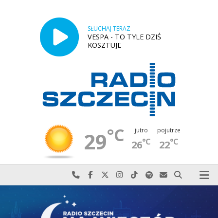
SŁUCHAJ TERAZ
VESPA - TO TYLE DZIŚ
KOSZTUJE
°C
jutro
pojutrze
29
°C
°C
26
22
Najlepiej po prostu do nas zadzwoń
Odwiedź nas na Facebook-u
Odwiedź nas na X
Odwiedź nas na Instagram-ie
Odwiedź nas na TikTok-u
Szukaj nas na Spotify
Wyślij do nas w
Szukaj