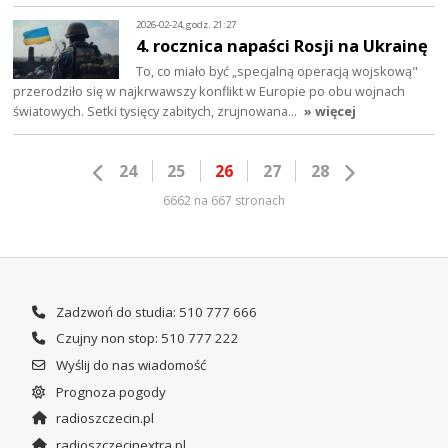
2026-02-24, godz. 21:27
4. rocznica napaści Rosji na Ukrainę
To, co miało być „specjalną operacją wojskową"
przerodziło się w najkrwawszy konflikt w Europie po obu wojnach
światowych. Setki tysięcy zabitych, zrujnowana…
» więcej
24
25
26
27
28
6662 na 667 stronach
Zadzwoń do studia: 510 777 666
Czujny non stop: 510 777 222
Wyślij do nas wiadomość
Prognoza pogody
radioszczecin.pl
radioszczecinextra.pl