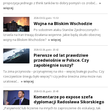
propozycja jednego z think tanków to dobry pomysł i co zrobić…
»
więcej
2026-03-02, godz. 15:53
Wojna na Bliskim Wschodzie
Po sobotnim ataku Stanów Zjednoczonych i
Izraela na Iran trwają działania wojenne. Jakie będą skutki obecnej
wojny na Bliskim Wschodzie?
» więcej
2026-02-26, godz. 20:42
Pierwsze od lat prawdziwe
przedwiośnie w Polsce. Czy
zapobiegnie suszy?
Ta zima przyniosła – przynajmniej na oko – więcej białego puchu. Czy
rzeczywiście śniegu było więcej? I czy jedna śnieżna zima może nas
uratować…
» więcej
2026-02-26, godz. 20:40
Komentarze po expose szefa
dyplomacji Radosława Sikorskiego
„Pasywność lub liczenie na innych to zaproszenie do eskalacji, tak