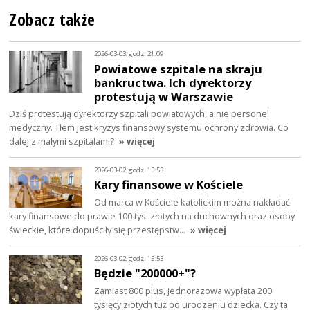
Zobacz także
2026-03-03, godz. 21:09
Powiatowe szpitale na skraju
bankructwa. Ich dyrektorzy
protestują w Warszawie
Dziś protestują dyrektorzy szpitali powiatowych, a nie personel
medyczny. Tłem jest kryzys finansowy systemu ochrony zdrowia. Co
dalej z małymi szpitalami?
» więcej
2026-03-02, godz. 15:53
Kary finansowe w Kościele
Od marca w Kościele katolickim można nakładać
kary finansowe do prawie 100 tys. złotych na duchownych oraz osoby
świeckie, które dopuściły się przestępstw…
» więcej
2026-03-02, godz. 15:53
Będzie "200000+"?
Zamiast 800 plus, jednorazowa wypłata 200
tysięcy złotych tuż po urodzeniu dziecka. Czy ta