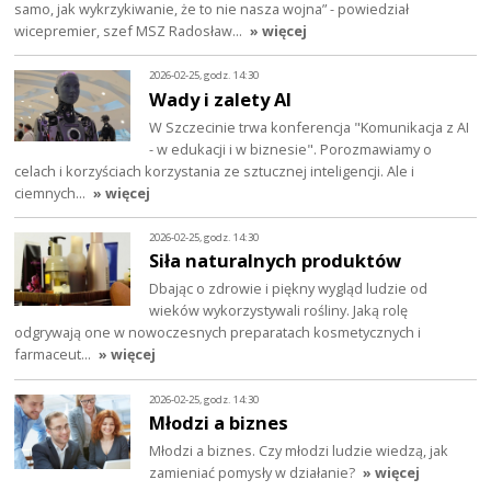
samo, jak wykrzykiwanie, że to nie nasza wojna” - powiedział
wicepremier, szef MSZ Radosław…
» więcej
2026-02-25, godz. 14:30
Wady i zalety AI
W Szczecinie trwa konferencja "Komunikacja z AI
- w edukacji i w biznesie". Porozmawiamy o
celach i korzyściach korzystania ze sztucznej inteligencji. Ale i
ciemnych…
» więcej
2026-02-25, godz. 14:30
Siła naturalnych produktów
Dbając o zdrowie i piękny wygląd ludzie od
wieków wykorzystywali rośliny. Jaką rolę
odgrywają one w nowoczesnych preparatach kosmetycznych i
farmaceut…
» więcej
2026-02-25, godz. 14:30
Młodzi a biznes
Młodzi a biznes. Czy młodzi ludzie wiedzą, jak
zamieniać pomysły w działanie?
» więcej