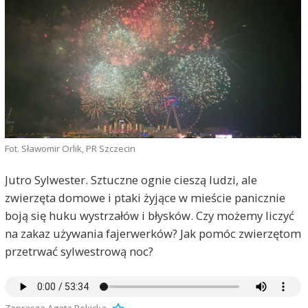
Fot. Sławomir Orlik, PR Szczecin
Jutro Sylwester. Sztuczne ognie cieszą ludzi, ale
zwierzęta domowe i ptaki żyjące w mieście panicznie
boją się huku wystrzałów i błysków. Czy możemy liczyć
na zakaz używania fajerwerków? Jak pomóc zwierzętom
przetrwać sylwestrową noc?
Zaprasza Agata Rokicka