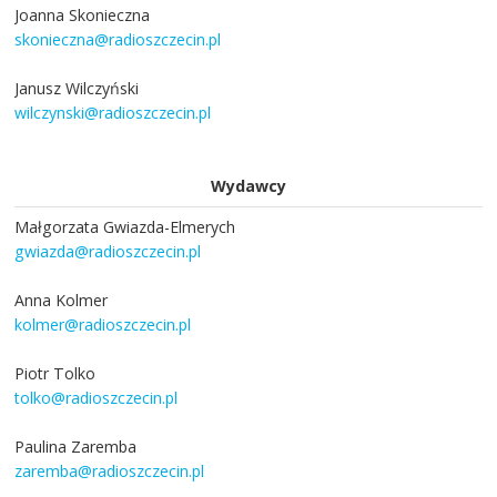
Joanna Skonieczna
skonieczna@radioszczecin.pl
Janusz Wilczyński
wilczynski@radioszczecin.pl
Wydawcy
Małgorzata Gwiazda-Elmerych
gwiazda@radioszczecin.pl
Anna Kolmer
kolmer@radioszczecin.pl
Piotr Tolko
tolko@radioszczecin.pl
Paulina Zaremba
zaremba@radioszczecin.pl