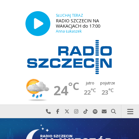
SŁUCHAJ TERAZ
RADIO SZCZECIN NA
WAKACJACH do 17:00
Anna Łukaszek
°C
jutro
pojutrze
24
°C
°C
22
23
Najlepiej po prostu do nas zadzwoń
Odwiedź nas na Facebook-u
Odwiedź nas na X
Odwiedź nas na Instagram-ie
Odwiedź nas na TikTok-u
Szukaj nas na Spotify
Wyślij do nas w
Szukaj