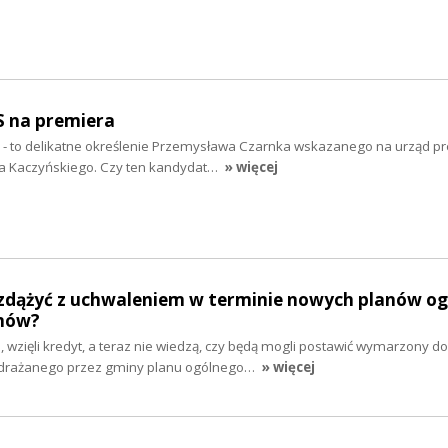
S na premiera
” - to delikatne określenie Przemysława Czarnka wskazanego na urząd p
wa Kaczyńskiego. Czy ten kandydat…
» więcej
zdążyć z uchwaleniem w terminie nowych planów og
mów?
e, wzięli kredyt, a teraz nie wiedzą, czy będą mogli postawić wymarzony d
drażanego przez gminy planu ogólnego…
» więcej