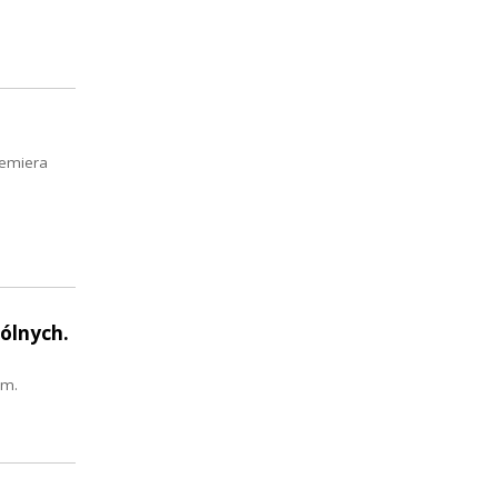
remiera
ólnych.
om.