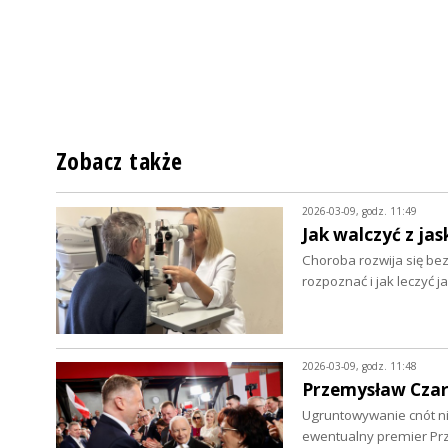
Zobacz także
2026-03-09, godz. 11:49
Jak walczyć z jas
Choroba rozwija się be
rozpoznać i jak leczyć j
2026-03-09, godz. 11:48
Przemysław Czarn
Ugruntowywanie cnót nie
ewentualny premier Pr