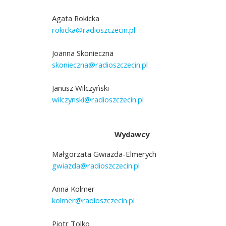
Agata Rokicka
rokicka@radioszczecin.pl
Joanna Skonieczna
skonieczna@radioszczecin.pl
Janusz Wilczyński
wilczynski@radioszczecin.pl
Wydawcy
Małgorzata Gwiazda-Elmerych
gwiazda@radioszczecin.pl
Anna Kolmer
kolmer@radioszczecin.pl
Piotr Tolko