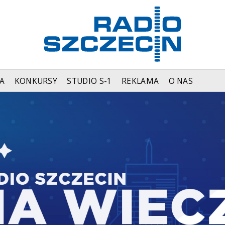
A
KONKURSY
STUDIO S-1
REKLAMA
O NAS