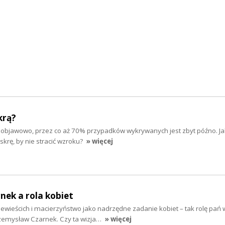
krą?
zobjawowo, przez co aż 70% przypadków wykrywanych jest zbyt późno. Ja
askrę, by nie stracić wzroku?
» więcej
ek a rola kobiet
wieścich i macierzyństwo jako nadrzędne zadanie kobiet – tak rolę pań 
zemysław Czarnek. Czy ta wizja…
» więcej