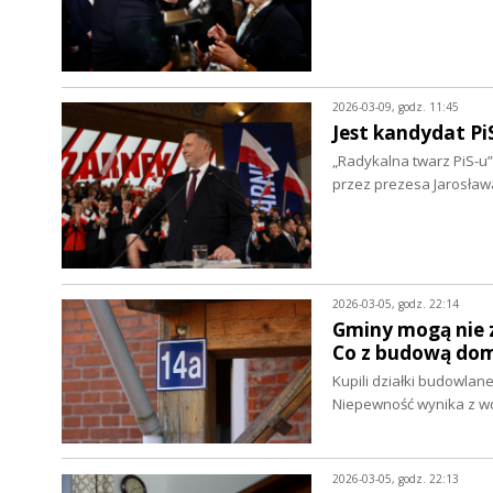
2026-03-09, godz. 11:45
Jest kandydat Pi
„Radykalna twarz PiS-u
przez prezesa Jarosła
2026-03-05, godz. 22:14
Gminy mogą nie 
Co z budową do
Kupili działki budowlan
Niepewność wynika z w
2026-03-05, godz. 22:13