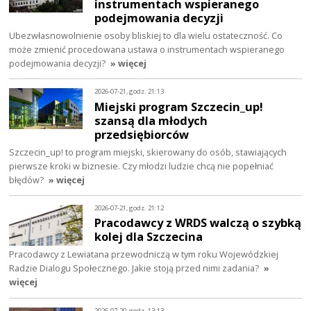
instrumentach wspieranego
podejmowania decyzji
Ubezwłasnowolnienie osoby bliskiej to dla wielu ostateczność. Co
może zmienić procedowana ustawa o instrumentach wspieranego
podejmowania decyzji?
» więcej
2026-07-21, godz. 21:13
Miejski program Szczecin_up!
szansą dla młodych
przedsiębiorców
Szczecin_up! to program miejski, skierowany do osób, stawiających
pierwsze kroki w biznesie. Czy młodzi ludzie chcą nie popełniać
błędów?
» więcej
2026-07-21, godz. 21:12
Pracodawcy z WRDS walczą o szybką
kolej dla Szczecina
Pracodawcy z Lewiatana przewodniczą w tym roku Wojewódzkiej
Radzie Dialogu Społecznego. Jakie stoją przed nimi zadania?
»
więcej
2026-07-20, godz. 13:13