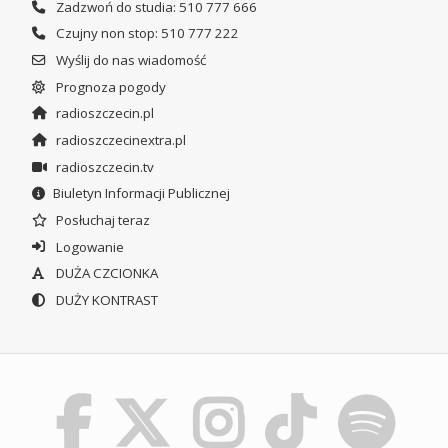
Zadzwoń do studia: 510 777 666
Czujny non stop: 510 777 222
Wyślij do nas wiadomość
Prognoza pogody
radioszczecin.pl
radioszczecinextra.pl
radioszczecin.tv
Biuletyn Informacji Publicznej
Posłuchaj teraz
Logowanie
DUŻA CZCIONKA
DUŻY KONTRAST