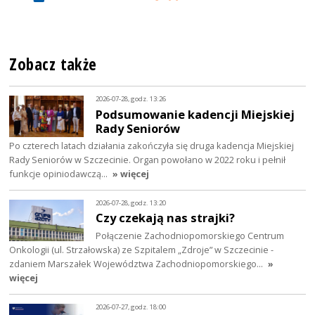
Zobacz także
2026-07-28, godz. 13:26
Podsumowanie kadencji Miejskiej
Rady Seniorów
Po czterech latach działania zakończyła się druga kadencja Miejskiej
Rady Seniorów w Szczecinie. Organ powołano w 2022 roku i pełnił
funkcje opiniodawczą…
» więcej
2026-07-28, godz. 13:20
Czy czekają nas strajki?
Połączenie Zachodniopomorskiego Centrum
Onkologii (ul. Strzałowska) ze Szpitalem „Zdroje” w Szczecinie -
zdaniem Marszałek Województwa Zachodniopomorskiego…
»
więcej
2026-07-27, godz. 18:00