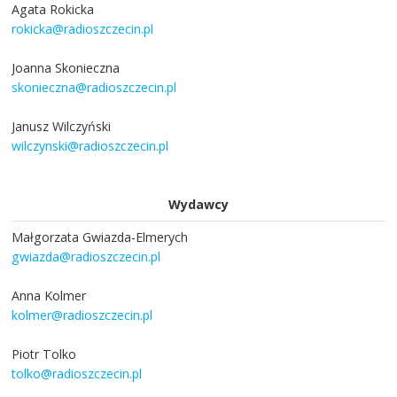
Agata Rokicka
rokicka@radioszczecin.pl
Joanna Skonieczna
skonieczna@radioszczecin.pl
Janusz Wilczyński
wilczynski@radioszczecin.pl
Wydawcy
Małgorzata Gwiazda-Elmerych
gwiazda@radioszczecin.pl
Anna Kolmer
kolmer@radioszczecin.pl
Piotr Tolko
tolko@radioszczecin.pl