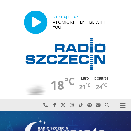
SŁUCHAJ TERAZ
ATOMIC KITTEN - BE WITH
YOU
°C
jutro
pojutrze
18
°C
°C
21
24
Najlepiej po prostu do nas zadzwoń
Odwiedź nas na Facebook-u
Odwiedź nas na X
Odwiedź nas na Instagram-ie
Odwiedź nas na TikTok-u
Szukaj nas na Spotify
Wyślij do nas w
Szukaj