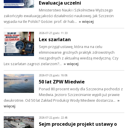
Ewaluacja uczelni
Ministerstwo Nauki i Szkolnictwa Wyższego
zakończyło ewaluację jakości działalności naukowej. Jak Szczecin
wypada na tle Polski? Goście: prof. dr hab…
» więcej
2026-07-27, godz. 11:33
Lex szarlatan
Sejm przyjął ustawę, która ma na celu
eliminowanie groźnych praktyk zdrowotnych
niezgodnych z aktualną wiedzą medyczną. Czy
Lex szarlatan zagrozi zielarzom?…
» więcej
2026-07-23, godz. 18:08
50 lat ZPW Miedwie
Ponad 80 procent wody dla Szczecina pochodzi z
Miedwia. Jezioro Szczecinianie wypili już prawie
dwukrotnie. Od 50 lat Zakład Produkcji Wody Miedwie dostarcza…
»
więcej
2026-07-22, godz. 22:48
Sejm proceduje projekt ustawy o