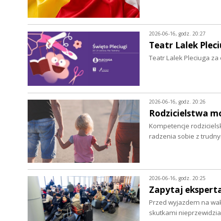
2026-06-16, godz. 20:27
Teatr Lalek Plec
Teatr Lalek Pleciuga za
2026-06-16, godz. 20:26
Rodzicielstwa mo
Kompetencje rodzicielsk
radzenia sobie z trudn
2026-06-16, godz. 20:25
Zapytaj eksperta
Przed wyjazdem na waka
skutkami nieprzewidzi