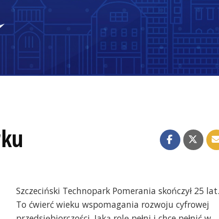
rku
Szczeciński Technopark Pomerania skończył 25 lat
To ćwierć wieku wspomagania rozwoju cyfrowej
przedsiębiorczości. Jaką rolę pełni i chce pełnić w