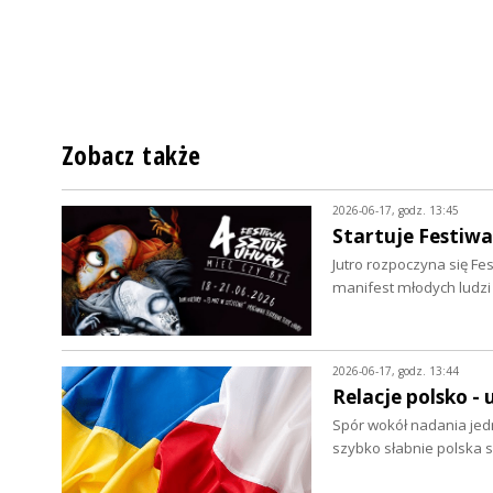
Zobacz także
2026-06-17, godz. 13:45
Startuje Festiwa
Jutro rozpoczyna się Fes
manifest młodych ludz
2026-06-17, godz. 13:44
Relacje polsko - 
Spór wokół nadania jed
szybko słabnie polska 