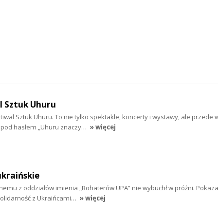
l Sztuk Uhuru
tiwal Sztuk Uhuru. To nie tylko spektakle, koncerty i wystawy, ale przede
i pod hasłem „Uhuru znaczy…
» więcej
ukraińskie
nemu z oddziałów imienia „Bohaterów UPA” nie wybuchł w próżni. Pokazał
solidarność z Ukraińcami…
» więcej