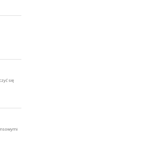
czyć się
nansowymi