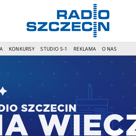
A
KONKURSY
STUDIO S-1
REKLAMA
O NAS