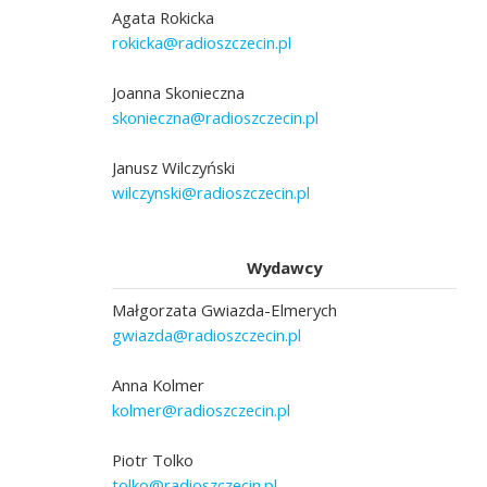
Agata Rokicka
rokicka@radioszczecin.pl
Joanna Skonieczna
skonieczna@radioszczecin.pl
Janusz Wilczyński
wilczynski@radioszczecin.pl
Wydawcy
Małgorzata Gwiazda-Elmerych
gwiazda@radioszczecin.pl
Anna Kolmer
kolmer@radioszczecin.pl
Piotr Tolko
tolko@radioszczecin.pl