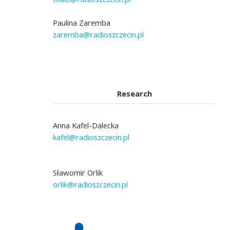
Paulina Zaremba
zaremba@radioszczecin.pl
Research
Anna Kafel-Dalecka
kafel@radioszczecin.pl
Sławomir Orlik
orlik@radioszczecin.pl